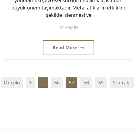
yönetilmesi çevresel sürdürülebilirlik açısından
büyük önem taşımaktadır. Metal atıkların etkili bir
şekilde işlenmesi ve
BY
ADMIN
Read More
Yazı
Önceki
1
…
56
57
58
59
Sonraki
sayfalaması