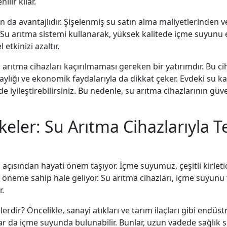
lir kılar.
 da avantajlıdır. Şişelenmiş su satın alma maliyetlerinden ve
 Su arıtma sistemi kullanarak, yüksek kalitede içme suyunu ev
etkinizi azaltır.
arıtma cihazları kaçırılmaması gereken bir yatırımdır. Bu ci
kolaylığı ve ekonomik faydalarıyla da dikkat çeker. Evdeki su 
de iyileştirebilirsiniz. Bu nedenle, su arıtma cihazlarının gü
keler: Su Arıtma Cihazlarıyla T
ısından hayati önem taşıyor. İçme suyumuz, çeşitli kirletici
 öneme sahip hale geliyor. Su arıtma cihazları, içme suyunu 
r.
erdir? Öncelikle, sanayi atıkları ve tarım ilaçları gibi endüstriy
lar da içme suyunda bulunabilir. Bunlar, uzun vadede sağlık s