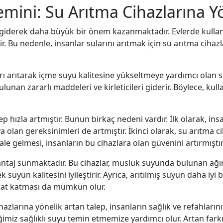
emini: Su Arıtma Cihazlarına Y
 giderek daha büyük bir önem kazanmaktadır. Evlerde kullanı
lir. Bu nedenle, insanlar sularını arıtmak için su arıtma cihaz
rı arıtarak içme suyu kalitesine yükseltmeye yardımcı olan sis
lunan zararlı maddeleri ve kirleticileri giderir. Böylece, kulla
ep hızla artmıştır. Bunun birkaç nedeni vardır. İlk olarak, ins
ya olan gereksinimleri de artmıştır. İkinci olarak, su arıtma c
le gelmesi, insanların bu cihazlara olan güvenini artırmıştır
antaj sunmaktadır. Bu cihazlar, musluk suyunda bulunan ağır m
k suyun kalitesini iyileştirir. Ayrıca, arıtılmış suyun daha iyi 
r tat katması da mümkün olur.
ihazlarına yönelik artan talep, insanların sağlık ve refahları
ğimiz sağlıklı suyu temin etmemize yardımcı olur. Artan farkı