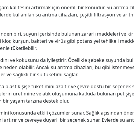
şam kalitesini artırmak için önemli bir konudur. Su arıtma cih
erde kullanılan su arıtma cihazları, çeşitli filtrasyon ve arıt
nden biri, suyun içerisinde bulunan zararlı maddeleri ve kirleti
lor, kurşun, bakteri ve virüs gibi potansiyel tehlikeli maddel
nle tüketilebilir.
ını ve kokusunu da iyileştirir. Özellikle şebeke suyunda bu
 neden olabilir. Ancak su arıtma cihazları, bu gibi istenmey
er ve sağlıklı bir su tüketimi sağlar.
ca plastik şişe tüketimini azaltır ve çevre dostu bir seçenek
şelerin üretimine ve atık oluşumuna katkıda bulunan pet şişe 
 bir yaşam tarzına destek olur.
temini konusunda etkili çözümler sunar. Sağlık açısından önem
ni artırır ve çevreye duyarlı bir seçenek sunar. Evlerde su arı