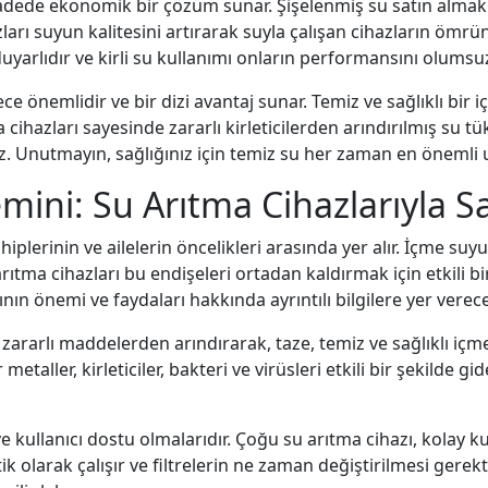
adede ekonomik bir çözüm sunar. Şişelenmiş su satın almak y
azları suyun kalitesini artırarak suyla çalışan cihazların öm
uyarlıdır ve kirli su kullanımı onların performansını olumsuz 
rece önemlidir ve bir dizi avantaj sunar. Temiz ve sağlıklı b
a cihazları sayesinde zararlı kirleticilerden arındırılmış su t
. Unutmayın, sağlığınız için temiz su her zaman en önemli u
mini: Su Arıtma Cihazlarıyla Sa
lerinin ve ailelerin öncelikleri arasında yer alır. İçme suyu
arıtma cihazları bu endişeleri ortadan kaldırmak için etkili 
nın önemi ve faydaları hakkında ayrıntılı bilgilere yer verece
ararlı maddelerden arındırarak, taze, temiz ve sağlıklı içme
 metaller, kirleticiler, bakteri ve virüsleri etkili bir şekilde g
ve kullanıcı dostu olmalarıdır. Çoğu su arıtma cihazı, kolay k
k olarak çalışır ve filtrelerin ne zaman değiştirilmesi gerekti