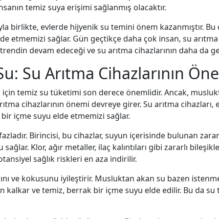
nsanın temiz suya erişimi sağlanmış olacaktır.
la birlikte, evlerde hijyenik su temini önem kazanmıştır. Bu
lde etmemizi sağlar. Gün geçtikçe daha çok insan, su arıtma 
 trendin devam edeceği ve su arıtma cihazlarının daha da g
 Su: Su Arıtma Cihazlarının Öne
için temiz su tüketimi son derece önemlidir. Ancak, musluk
rıtma cihazlarının önemi devreye girer. Su arıtma cihazları, e
ı bir içme suyu elde etmemizi sağlar.
fazladır. Birincisi, bu cihazlar, suyun içerisinde bulunan zar
sağlar. Klor, ağır metaller, ilaç kalıntıları gibi zararlı bileşi
tansiyel sağlık riskleri en aza indirilir.
dını ve kokusunu iyileştirir. Musluktan akan su bazen istenme
kalkar ve temiz, berrak bir içme suyu elde edilir. Bu da su tü