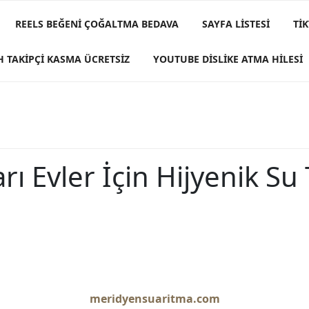
REELS BEĞENI ÇOĞALTMA BEDAVA
SAYFA LISTESI
TI
H TAKIPÇI KASMA ÜCRETSIZ
YOUTUBE DISLIKE ATMA HILESI
rı Evler İçin Hijyenik Su
meridyensuaritma.com