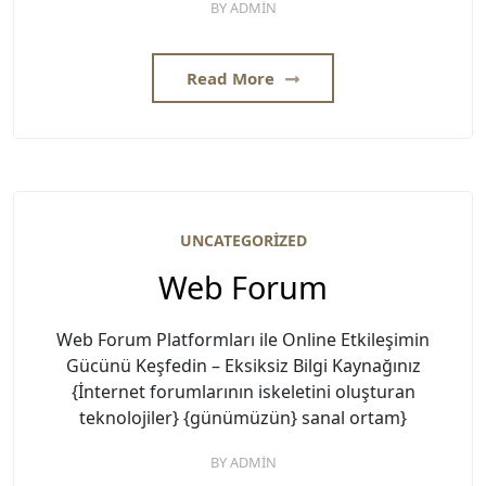
BY
ADMIN
Read More
UNCATEGORIZED
Web Forum
Web Forum Platformları ile Online Etkileşimin
Gücünü Keşfedin – Eksiksiz Bilgi Kaynağınız
{İnternet forumlarının iskeletini oluşturan
teknolojiler} {günümüzün} sanal ortam}
BY
ADMIN