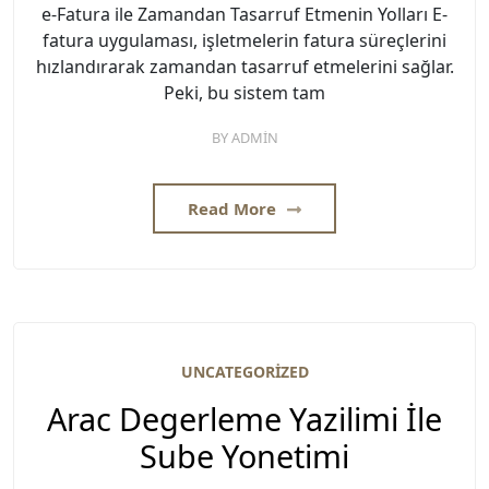
e-Fatura ile Zamandan Tasarruf Etmenin Yolları E-
fatura uygulaması, işletmelerin fatura süreçlerini
hızlandırarak zamandan tasarruf etmelerini sağlar.
Peki, bu sistem tam
BY
ADMIN
Read More
UNCATEGORIZED
Arac Degerleme Yazilimi İle
Sube Yonetimi