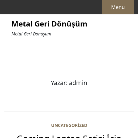
Skip
Menu
to
content
Metal Geri Dönüşüm
Metal Geri Dönüşüm
Yazar:
admin
UNCATEGORIZED