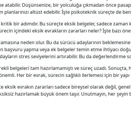
likeye atabilir. Düşünsenize, bir yolculuğa çıkmadan önce p
üm planlarınızı altüst edebilir. İşte psikoteknik süreçte de 
 kritik bir adımdır. Bu süreçte eksik belgeler, sadece zaman
ürecin içindeki eksik evrakların zararları neler? İşte bazı ön
uzamasına neden olur. Bu da sürücü adaylarının beklemesine 
n başvuru yapma veya ek belgeler temin etme ihtiyacı doğur
ayların stres seviyelerini artırabilir. Bu da değerlendirme so
erekli belgeleri tam hazırlamamıştı ve süreç uzadı. Sonuçt
li. Her bir evrak, sürecin sağlıklı ilerlemesi için bir yapı t
 eksik evrakın zararları sadece bireysel olarak değil, genel
eksiksiz hazırlamak büyük önem taşır. Unutmayın, her şeyin ba