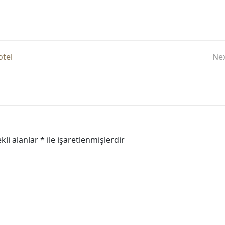
otel
Nex
kli alanlar
*
ile işaretlenmişlerdir