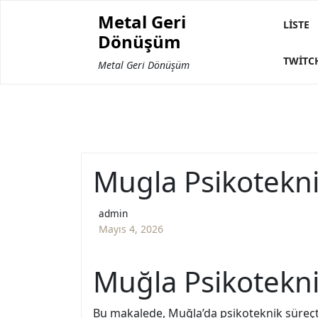
Skip
Metal Geri
to
LISTE
Dönüşüm
content
TWITC
Metal Geri Dönüşüm
Mugla Psikotekni
admin
Mayıs 4, 2026
Muğla Psikotekni
Bu makalede, Muğla’da psikoteknik süreçt