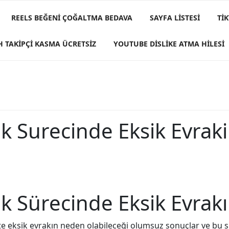
REELS BEĞENI ÇOĞALTMA BEDAVA
SAYFA LISTESI
TI
H TAKIPÇI KASMA ÜCRETSIZ
YOUTUBE DISLIKE ATMA HILESI
k Surecinde Eksik Evraki
k Sürecinde Eksik Evrakı
e eksik evrakın neden olabileceği olumsuz sonuçlar ve bu s