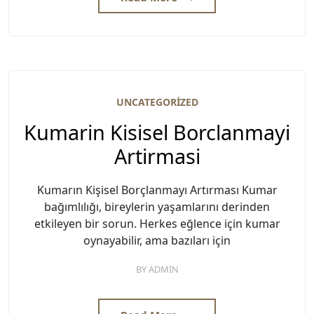
UNCATEGORIZED
Kumarin Kisisel Borclanmayi
Artirmasi
Kumarın Kişisel Borçlanmayı Artırması Kumar
bağımlılığı, bireylerin yaşamlarını derinden
etkileyen bir sorun. Herkes eğlence için kumar
oynayabilir, ama bazıları için
BY
ADMIN