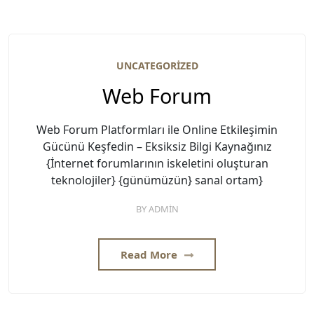
UNCATEGORIZED
Web Forum
Web Forum Platformları ile Online Etkileşimin
Gücünü Keşfedin – Eksiksiz Bilgi Kaynağınız
{İnternet forumlarının iskeletini oluşturan
teknolojiler} {günümüzün} sanal ortam}
BY
ADMIN
Read More