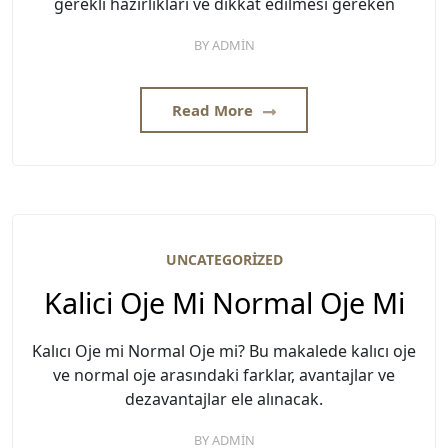
gerekli hazırlıkları ve dikkat edilmesi gereken
BY
ADMIN
Read More
UNCATEGORIZED
Kalici Oje Mi Normal Oje Mi
Kalıcı Oje mi Normal Oje mi? Bu makalede kalıcı oje
ve normal oje arasındaki farklar, avantajlar ve
dezavantajlar ele alınacak.
BY
ADMIN