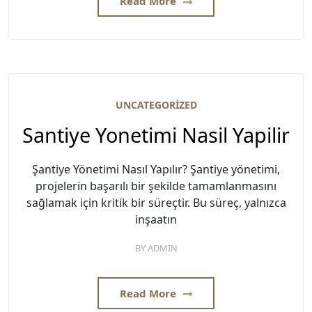
Read More
UNCATEGORIZED
Santiye Yonetimi Nasil Yapilir
Şantiye Yönetimi Nasıl Yapılır? Şantiye yönetimi,
projelerin başarılı bir şekilde tamamlanmasını
sağlamak için kritik bir süreçtir. Bu süreç, yalnızca
inşaatın
BY
ADMIN
Read More