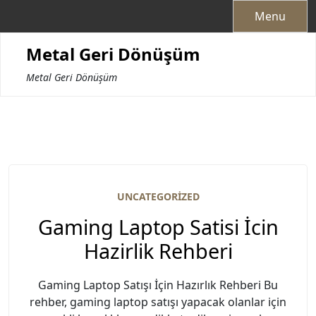
Skip
Menu
to
content
Metal Geri Dönüşüm
Metal Geri Dönüşüm
UNCATEGORIZED
Gaming Laptop Satisi İcin
Hazirlik Rehberi
Gaming Laptop Satışı İçin Hazırlık Rehberi Bu
rehber, gaming laptop satışı yapacak olanlar için