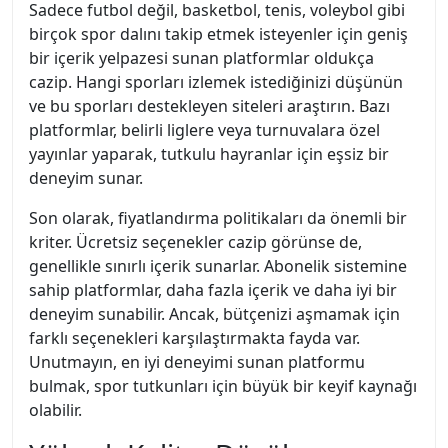
Sadece futbol değil, basketbol, tenis, voleybol gibi
birçok spor dalını takip etmek isteyenler için geniş
bir içerik yelpazesi sunan platformlar oldukça
cazip. Hangi sporları izlemek istediğinizi düşünün
ve bu sporları destekleyen siteleri araştırın. Bazı
platformlar, belirli liglere veya turnuvalara özel
yayınlar yaparak, tutkulu hayranlar için eşsiz bir
deneyim sunar.
Son olarak, fiyatlandırma politikaları da önemli bir
kriter. Ücretsiz seçenekler cazip görünse de,
genellikle sınırlı içerik sunarlar. Abonelik sistemine
sahip platformlar, daha fazla içerik ve daha iyi bir
deneyim sunabilir. Ancak, bütçenizi aşmamak için
farklı seçenekleri karşılaştırmakta fayda var.
Unutmayın, en iyi deneyimi sunan platformu
bulmak, spor tutkunları için büyük bir keyif kaynağı
olabilir.