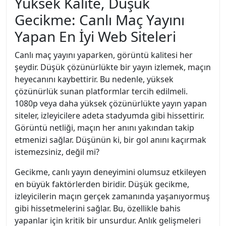
Yüksek Kalite, Düşük
Gecikme: Canlı Maç Yayını
Yapan En İyi Web Siteleri
Canlı maç yayını yaparken, görüntü kalitesi her
şeydir. Düşük çözünürlükte bir yayın izlemek, maçın
heyecanını kaybettirir. Bu nedenle, yüksek
çözünürlük sunan platformlar tercih edilmeli.
1080p veya daha yüksek çözünürlükte yayın yapan
siteler, izleyicilere adeta stadyumda gibi hissettirir.
Görüntü netliği, maçın her anını yakından takip
etmenizi sağlar. Düşünün ki, bir gol anını kaçırmak
istemezsiniz, değil mi?
Gecikme, canlı yayın deneyimini olumsuz etkileyen
en büyük faktörlerden biridir. Düşük gecikme,
izleyicilerin maçın gerçek zamanında yaşanıyormuş
gibi hissetmelerini sağlar. Bu, özellikle bahis
yapanlar için kritik bir unsurdur. Anlık gelişmeleri