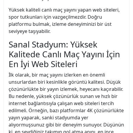
Yüksek kaliteli canlı maç yayını yapan web siteleri,
spor tutkunları için vazgeçilmezdir. Doğru
platformu bulmak, izleme deneyiminizi bir üst
seviyeye taşıyabilir.
Sanal Stadyum: Yüksek
Kalitede Canlı Maç Yayını İçin
En İyi Web Siteleri
İlk olarak, bir maç yayını izlerken en önemli
unsurlardan biri kesinlikle görüntü kalitesi. Düşük
çözünürlükte bir yayın izlemek, heyecanı kaçırabilir.
Bu nedenle, yüksek çözünürlük sunan ve hızlı bir
internet bağlantısıyla çalışan web siteleri tercih
edilmeli. Örneğin, bazı platformlar 4K çözünürlükte
yayın yaparak, sanki stadyumda yer
alıyormuşsunuz gibi bir deneyim sunuyor. Düşünün
ki, en sevdiğiniz takımın gol atma anını, en ince