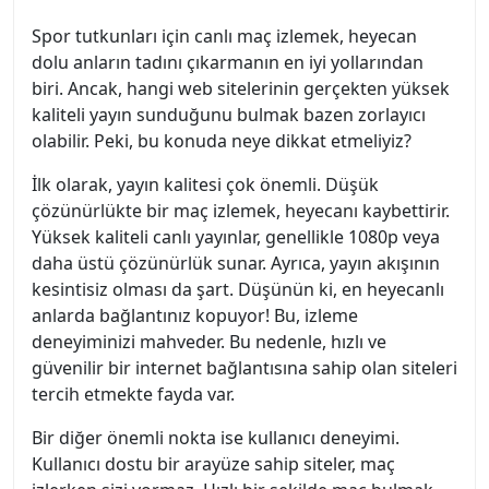
Spor tutkunları için canlı maç izlemek, heyecan
dolu anların tadını çıkarmanın en iyi yollarından
biri. Ancak, hangi web sitelerinin gerçekten yüksek
kaliteli yayın sunduğunu bulmak bazen zorlayıcı
olabilir. Peki, bu konuda neye dikkat etmeliyiz?
İlk olarak, yayın kalitesi çok önemli. Düşük
çözünürlükte bir maç izlemek, heyecanı kaybettirir.
Yüksek kaliteli canlı yayınlar, genellikle 1080p veya
daha üstü çözünürlük sunar. Ayrıca, yayın akışının
kesintisiz olması da şart. Düşünün ki, en heyecanlı
anlarda bağlantınız kopuyor! Bu, izleme
deneyiminizi mahveder. Bu nedenle, hızlı ve
güvenilir bir internet bağlantısına sahip olan siteleri
tercih etmekte fayda var.
Bir diğer önemli nokta ise kullanıcı deneyimi.
Kullanıcı dostu bir arayüze sahip siteler, maç