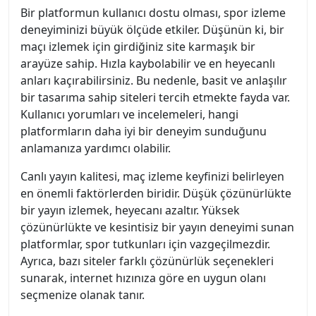
Bir platformun kullanıcı dostu olması, spor izleme
deneyiminizi büyük ölçüde etkiler. Düşünün ki, bir
maçı izlemek için girdiğiniz site karmaşık bir
arayüze sahip. Hızla kaybolabilir ve en heyecanlı
anları kaçırabilirsiniz. Bu nedenle, basit ve anlaşılır
bir tasarıma sahip siteleri tercih etmekte fayda var.
Kullanıcı yorumları ve incelemeleri, hangi
platformların daha iyi bir deneyim sunduğunu
anlamanıza yardımcı olabilir.
Canlı yayın kalitesi, maç izleme keyfinizi belirleyen
en önemli faktörlerden biridir. Düşük çözünürlükte
bir yayın izlemek, heyecanı azaltır. Yüksek
çözünürlükte ve kesintisiz bir yayın deneyimi sunan
platformlar, spor tutkunları için vazgeçilmezdir.
Ayrıca, bazı siteler farklı çözünürlük seçenekleri
sunarak, internet hızınıza göre en uygun olanı
seçmenize olanak tanır.