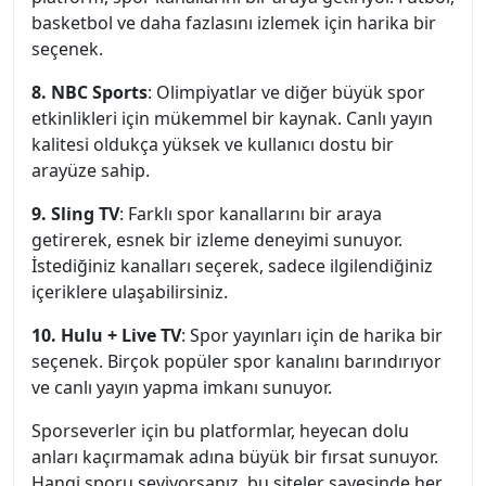
basketbol ve daha fazlasını izlemek için harika bir
seçenek.
8. NBC Sports
: Olimpiyatlar ve diğer büyük spor
etkinlikleri için mükemmel bir kaynak. Canlı yayın
kalitesi oldukça yüksek ve kullanıcı dostu bir
arayüze sahip.
9. Sling TV
: Farklı spor kanallarını bir araya
getirerek, esnek bir izleme deneyimi sunuyor.
İstediğiniz kanalları seçerek, sadece ilgilendiğiniz
içeriklere ulaşabilirsiniz.
10. Hulu + Live TV
: Spor yayınları için de harika bir
seçenek. Birçok popüler spor kanalını barındırıyor
ve canlı yayın yapma imkanı sunuyor.
Sporseverler için bu platformlar, heyecan dolu
anları kaçırmamak adına büyük bir fırsat sunuyor.
Hangi sporu seviyorsanız, bu siteler sayesinde her