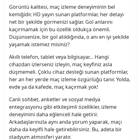
Görüntü kalitesi, maç izleme deneyiminin bel
kemiğidir. HD yayın sunan platformlar, her detayı
net bir şekilde görmenizi sağlar. Gol anlarını
kaçırmamak için bu özellik oldukça önemli.
Düşünsenize, bir gol atıldığında, o anı en iyi şekilde
yaşamak istemez misiniz?
Akıllı telefon, tablet veya bilgisayar… Hangi
cihazdan izlerseniz izleyin, maç keyfiniz asla
düşmemeli. Çoklu cihaz desteği sunan platformlar,
her an her yerde maç izleme özgürlüğü tanır. Yolda,
evde ya da kafede, maç kaçırmak yok!
Canlı sohbet, anketler ve sosyal medya
entegrasyonu gibi etkileşimli özellikler, izleme
deneyimini daha eğlenceli hale getirir.
Arkadaşlarınızla aynı anda yorum yaparak, maçı
daha da keyifli hale getirebilirsiniz. Bu, adeta bir
stadyum atmosferi yaratır.