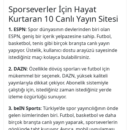
Sporseverler İçin Hayat
Kurtaran 10 Canlı Yayın Sitesi
1. ESPN
: Spor dünyasının devlerinden biri olan
ESPN, geniş bir içerik yelpazesine sahip. Futbol,
basketbol, tenis gibi birçok branşta canlı yayın
yapıyor. Üstelik, kullanıcı dostu arayüzü sayesinde
istediğiniz maçı kolayca bulabilirsiniz.
2. DAZN
: Özellikle dövüş sporları ve futbol için
mükemmel bir seçenek. DAZN, yüksek kaliteli
yayınlarıyla dikkat çekiyor. Abonelik sistemiyle
çalıştığı için, istediğiniz zaman istediğiniz yerde
izleme özgürlüğü sunuyor.
3. beIN Sports
: Türkiye’de spor yayıncılığının önde
gelen isimlerinden biri. Futbol, basketbol ve daha
birçok branşta canlı yayın yaparak, sporseverlerin
gönlünde taht kuruyor. Ayrıca, mobil uygulaması