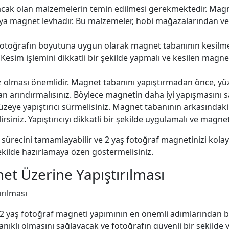
lacak olan malzemelerin temin edilmesi gerekmektedir. Magne
ya magnet levhadır. Bu malzemeler, hobi mağazalarından vey
 fotoğrafın boyutuna uygun olarak magnet tabanının kesilm
z. Kesim işlemini dikkatli bir şekilde yapmalı ve kesilen mag
 olması önemlidir. Magnet tabanını yapıştırmadan önce, yüzey
an arındırmalısınız. Böylece magnetin daha iyi yapışmasını sa
üzeye yapıştırıcı sürmelisiniz. Magnet tabanının arkasındak
irsiniz. Yapıştırıcıyı dikkatli bir şekilde uygulamalı ve magn
 sürecini tamamlayabilir ve 2 yaş fotoğraf magnetinizi kolayc
ekilde hazırlamaya özen göstermelisiniz.
et Üzerine Yapıştırılması
rılması
2 yaş fotoğraf magneti yapımının en önemli adımlarından bir
klı olmasını sağlayacak ve fotoğrafın güvenli bir şekilde y