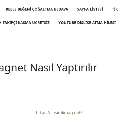
REELS BEĞENI ÇOĞALTMA BEDAVA
SAYFA LISTESI
TI
H TAKIPÇI KASMA ÜCRETSIZ
YOUTUBE DISLIKE ATMA HILESI
gnet Nasıl Yaptırılır
https://resimlimag.net/