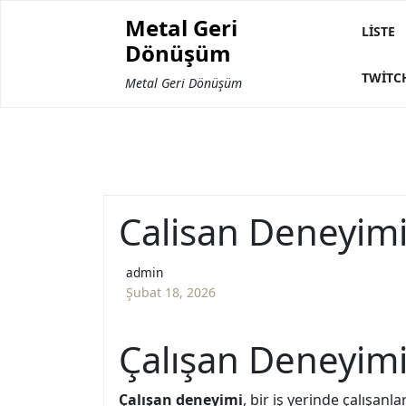
Skip
Metal Geri
to
LISTE
Dönüşüm
content
TWITC
Metal Geri Dönüşüm
Calisan Deneyimi
admin
Şubat 18, 2026
Çalışan Deneyimi 
Çalışan deneyimi
, bir iş yerinde çalışanl