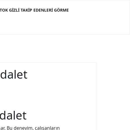
KTOK GIZLI TAKIP EDENLERI GÖRME
Adalet
dalet
psar. Bu deneyim, çalışanların