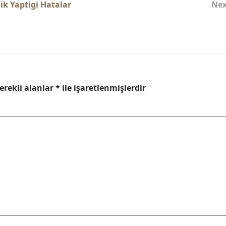
ik Yaptigi Hatalar
Nex
erekli alanlar
*
ile işaretlenmişlerdir