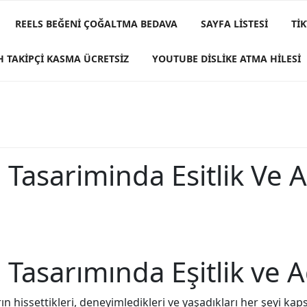
REELS BEĞENI ÇOĞALTMA BEDAVA
SAYFA LISTESI
TI
H TAKIPÇI KASMA ÜCRETSIZ
YOUTUBE DISLIKE ATMA HILESI
 Tasariminda Esitlik Ve 
Tasarımında Eşitlik ve A
arın hissettikleri, deneyimledikleri ve yaşadıkları her şeyi ka