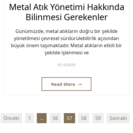
Metal Atık Yönetimi Hakkında
Bilinmesi Gerekenler
Günümüzde, metal atıkların doğru bir şekilde
yönetilmesi çevresel sürdürülebilirlik açısından
büyük önem taşımaktadır. Metal atıkların etkili bir
şekilde işlenmesi ve
BY
ADMIN
Read More
Yazı
Önceki
1
…
56
57
58
59
Sonraki
sayfalaması