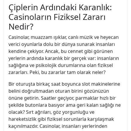
Çiplerin Ardındaki Karanlık:
Casinoların Fiziksel Zararı
Nedir?
Casinolar, muazzam ışıklar, canlı müzik ve heyecan
verici oyunlarla dolu bir dünya sunarak insanları
kendine çekiyor. Ancak, bu cennet gibi görünen
yerlerin ardında karanlık bir gerçek var: insanların
sağlığına ve psikolojik durumlarına olan fiziksel
zararları. Peki, bu zararlar tam olarak neler?
Bir oturuşta birkaç saat boyunca slot makinelerine
belini doğrultmadan oturan birini gözünüzün
önüne getirin. Saatler geçiyor, parmaklar hızlı bir
şekilde butonlara basıyor ama geri kalan sağlığı ne
olacak? Sırt ağrıları, göz yorgunluğu ve
hareketsizlik gibi fiziksel sorunlarla karşılaşmak
kaçınılmazdır. Casinolar, insanları yerlerinden