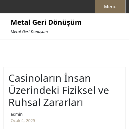
Skip
Menu
to
content
Metal Geri Dönüşüm
Metal Geri Dönüşüm
Casinoların İnsan
Üzerindeki Fiziksel ve
Ruhsal Zararları
admin
Ocak 4, 2025