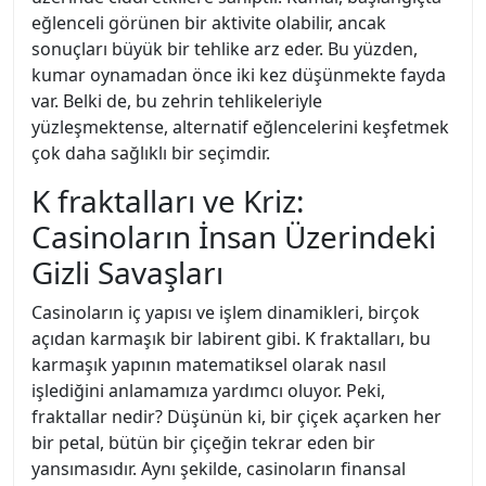
eğlenceli görünen bir aktivite olabilir, ancak
sonuçları büyük bir tehlike arz eder. Bu yüzden,
kumar oynamadan önce iki kez düşünmekte fayda
var. Belki de, bu zehrin tehlikeleriyle
yüzleşmektense, alternatif eğlencelerini keşfetmek
çok daha sağlıklı bir seçimdir.
K fraktalları ve Kriz:
Casinoların İnsan Üzerindeki
Gizli Savaşları
Casinoların iç yapısı ve işlem dinamikleri, birçok
açıdan karmaşık bir labirent gibi. K fraktalları, bu
karmaşık yapının matematiksel olarak nasıl
işlediğini anlamamıza yardımcı oluyor. Peki,
fraktallar nedir? Düşünün ki, bir çiçek açarken her
bir petal, bütün bir çiçeğin tekrar eden bir
yansımasıdır. Aynı şekilde, casinoların finansal