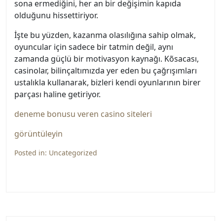
sona ermediğini, her an bir değişimin kapıda
olduğunu hissettiriyor.
İşte bu yüzden, kazanma olasılığına sahip olmak,
oyuncular için sadece bir tatmin değil, aynı
zamanda güçlü bir motivasyon kaynağı. Kõsacası,
casinolar, bilinçaltımızda yer eden bu çağrışımları
ustalıkla kullanarak, bizleri kendi oyunlarının birer
parçası haline getiriyor.
deneme bonusu veren casino siteleri
görüntüleyin
Posted in:
Uncategorized