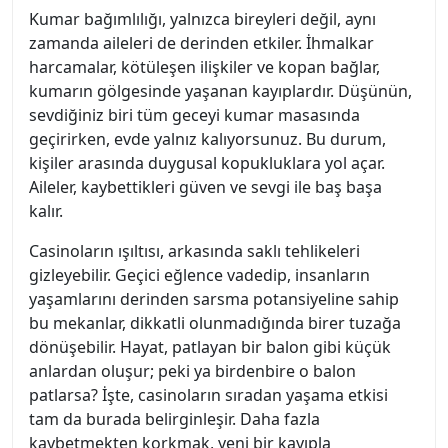
Kumar bağımlılığı, yalnızca bireyleri değil, aynı
zamanda aileleri de derinden etkiler. İhmalkar
harcamalar, kötüleşen ilişkiler ve kopan bağlar,
kumarın gölgesinde yaşanan kayıplardır. Düşünün,
sevdiğiniz biri tüm geceyi kumar masasında
geçirirken, evde yalnız kalıyorsunuz. Bu durum,
kişiler arasında duygusal kopukluklara yol açar.
Aileler, kaybettikleri güven ve sevgi ile baş başa
kalır.
Casinoların ışıltısı, arkasında saklı tehlikeleri
gizleyebilir. Geçici eğlence vadedip, insanların
yaşamlarını derinden sarsma potansiyeline sahip
bu mekanlar, dikkatli olunmadığında birer tuzağa
dönüşebilir. Hayat, patlayan bir balon gibi küçük
anlardan oluşur; peki ya birdenbire o balon
patlarsa? İşte, casinoların sıradan yaşama etkisi
tam da burada belirginleşir. Daha fazla
kaybetmekten korkmak, yeni bir kayıpla