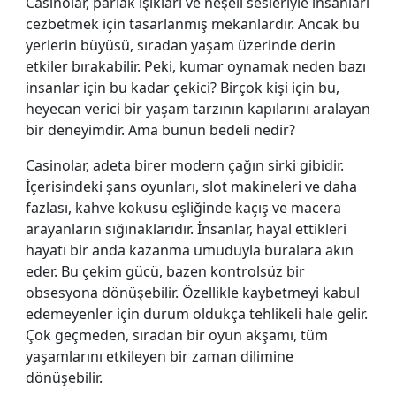
Casinolar, parlak ışıkları ve neşeli sesleriyle insanları
cezbetmek için tasarlanmış mekanlardır. Ancak bu
yerlerin büyüsü, sıradan yaşam üzerinde derin
etkiler bırakabilir. Peki, kumar oynamak neden bazı
insanlar için bu kadar çekici? Birçok kişi için bu,
heyecan verici bir yaşam tarzının kapılarını aralayan
bir deneyimdir. Ama bunun bedeli nedir?
Casinolar, adeta birer modern çağın sirki gibidir.
İçerisindeki şans oyunları, slot makineleri ve daha
fazlası, kahve kokusu eşliğinde kaçış ve macera
arayanların sığınaklarıdır. İnsanlar, hayal ettikleri
hayatı bir anda kazanma umuduyla buralara akın
eder. Bu çekim gücü, bazen kontrolsüz bir
obsesyona dönüşebilir. Özellikle kaybetmeyi kabul
edemeyenler için durum oldukça tehlikeli hale gelir.
Çok geçmeden, sıradan bir oyun akşamı, tüm
yaşamlarını etkileyen bir zaman dilimine
dönüşebilir.