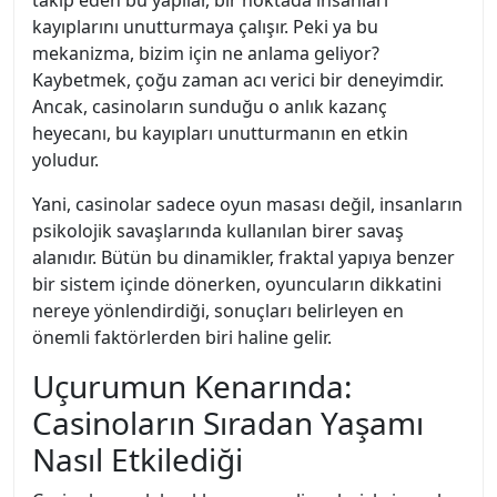
takip eden bu yapılar, bir noktada insanları
kayıplarını unutturmaya çalışır. Peki ya bu
mekanizma, bizim için ne anlama geliyor?
Kaybetmek, çoğu zaman acı verici bir deneyimdir.
Ancak, casinoların sunduğu o anlık kazanç
heyecanı, bu kayıpları unutturmanın en etkin
yoludur.
Yani, casinolar sadece oyun masası değil, insanların
psikolojik savaşlarında kullanılan birer savaş
alanıdır. Bütün bu dinamikler, fraktal yapıya benzer
bir sistem içinde dönerken, oyuncuların dikkatini
nereye yönlendirdiği, sonuçları belirleyen en
önemli faktörlerden biri haline gelir.
Uçurumun Kenarında:
Casinoların Sıradan Yaşamı
Nasıl Etkilediği