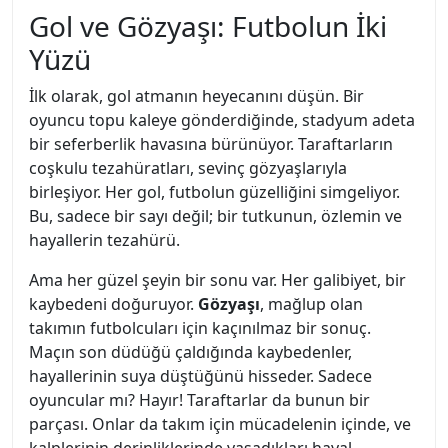
Gol ve Gözyaşı: Futbolun İki
Yüzü
İlk olarak, gol atmanın heyecanını düşün. Bir
oyuncu topu kaleye gönderdiğinde, stadyum adeta
bir seferberlik havasına bürünüyor. Taraftarların
coşkulu tezahüratları, sevinç gözyaşlarıyla
birleşiyor. Her gol, futbolun güzelliğini simgeliyor.
Bu, sadece bir sayı değil; bir tutkunun, özlemin ve
hayallerin tezahürü.
Ama her güzel şeyin bir sonu var. Her galibiyet, bir
kaybedeni doğuruyor.
Gözyaşı
, mağlup olan
takımın futbolcuları için kaçınılmaz bir sonuç.
Maçın son düdüğü çaldığında kaybedenler,
hayallerinin suya düştüğünü hisseder. Sadece
oyuncular mı? Hayır! Taraftarlar da bunun bir
parçası. Onlar da takım için mücadelenin içinde, ve