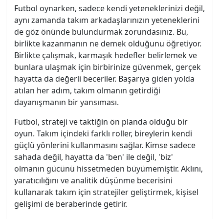
Futbol oynarken, sadece kendi yeteneklerinizi değil,
aynı zamanda takım arkadaşlarınızın yeteneklerini
de göz önünde bulundurmak zorundasınız. Bu,
birlikte kazanmanın ne demek olduğunu öğretiyor.
Birlikte çalışmak, karmaşık hedefler belirlemek ve
bunlara ulaşmak için birbirinize güvenmek, gerçek
hayatta da değerli beceriler. Başarıya giden yolda
atılan her adım, takım olmanın getirdiği
dayanışmanın bir yansıması.
Futbol, strateji ve taktiğin ön planda olduğu bir
oyun. Takım içindeki farklı roller, bireylerin kendi
güçlü yönlerini kullanmasını sağlar. Kimse sadece
sahada değil, hayatta da 'ben' ile değil, 'biz'
olmanın gücünü hissetmeden büyümemiştir. Aklını,
yaratıcılığını ve analitik düşünme becerisini
kullanarak takım için stratejiler geliştirmek, kişisel
gelişimi de beraberinde getirir.