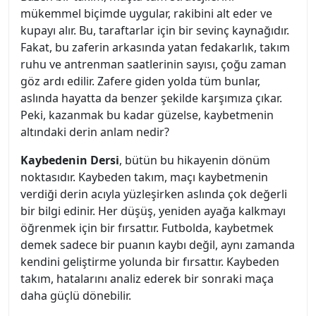
mükemmel biçimde uygular, rakibini alt eder ve
kupayı alır. Bu, taraftarlar için bir sevinç kaynağıdır.
Fakat, bu zaferin arkasında yatan fedakarlık, takım
ruhu ve antrenman saatlerinin sayısı, çoğu zaman
göz ardı edilir. Zafere giden yolda tüm bunlar,
aslında hayatta da benzer şekilde karşımıza çıkar.
Peki, kazanmak bu kadar güzelse, kaybetmenin
altındaki derin anlam nedir?
Kaybedenin Dersi
, bütün bu hikayenin dönüm
noktasıdır. Kaybeden takım, maçı kaybetmenin
verdiği derin acıyla yüzleşirken aslında çok değerli
bir bilgi edinir. Her düşüş, yeniden ayağa kalkmayı
öğrenmek için bir fırsattır. Futbolda, kaybetmek
demek sadece bir puanın kaybı değil, aynı zamanda
kendini geliştirme yolunda bir fırsattır. Kaybeden
takım, hatalarını analiz ederek bir sonraki maça
daha güçlü dönebilir.