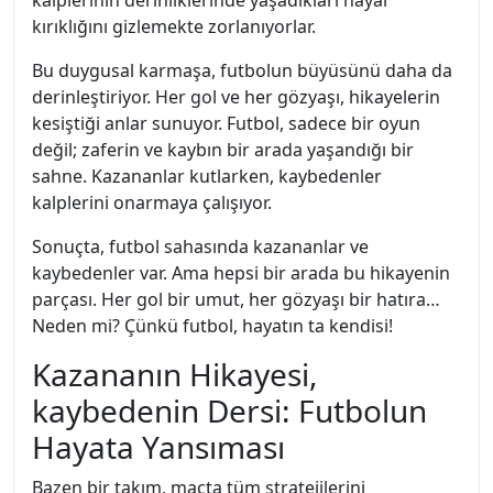
kalplerinin derinliklerinde yaşadıkları hayal
kırıklığını gizlemekte zorlanıyorlar.
Bu duygusal karmaşa, futbolun büyüsünü daha da
derinleştiriyor. Her gol ve her gözyaşı, hikayelerin
kesiştiği anlar sunuyor. Futbol, sadece bir oyun
değil; zaferin ve kaybın bir arada yaşandığı bir
sahne. Kazananlar kutlarken, kaybedenler
kalplerini onarmaya çalışıyor.
Sonuçta, futbol sahasında kazananlar ve
kaybedenler var. Ama hepsi bir arada bu hikayenin
parçası. Her gol bir umut, her gözyaşı bir hatıra…
Neden mi? Çünkü futbol, hayatın ta kendisi!
Kazananın Hikayesi,
kaybedenin Dersi: Futbolun
Hayata Yansıması
Bazen bir takım, maçta tüm stratejilerini