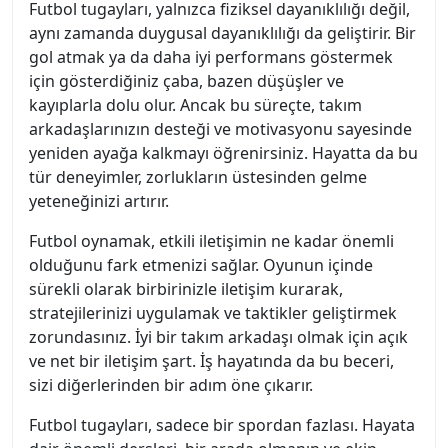
Futbol tugayları, yalnızca fiziksel dayanıklılığı değil,
aynı zamanda duygusal dayanıklılığı da geliştirir. Bir
gol atmak ya da daha iyi performans göstermek
için gösterdiğiniz çaba, bazen düşüşler ve
kayıplarla dolu olur. Ancak bu süreçte, takım
arkadaşlarınızın desteği ve motivasyonu sayesinde
yeniden ayağa kalkmayı öğrenirsiniz. Hayatta da bu
tür deneyimler, zorlukların üstesinden gelme
yeteneğinizi artırır.
Futbol oynamak, etkili iletişimin ne kadar önemli
olduğunu fark etmenizi sağlar. Oyunun içinde
sürekli olarak birbirinizle iletişim kurarak,
stratejilerinizi uygulamak ve taktikler geliştirmek
zorundasınız. İyi bir takım arkadaşı olmak için açık
ve net bir iletişim şart. İş hayatında da bu beceri,
sizi diğerlerinden bir adım öne çıkarır.
Futbol tugayları, sadece bir spordan fazlası. Hayata