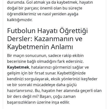
durumda. Gol atmak ya da kaybetmek, hayatın
doğal bir parçası; önemli olan bu süreçte
öğrendiklerimiz ve nasıl yeniden ayağa
kalktığımızdır.
Futbolun Hayatı Öğrettiği
Dersler: Kazanmanın ve
Kaybetmenin Anlamı
Bir maçın sonucunun, sadece rakip ekibin
becerisine bağlı olmadığını fark edersiniz.
Kaybetmek
, hatalarınızı görmenizi sağlar ve
gelişim için bir fırsat sunar. Kaybettiğinizde
kendinizi sorgulayarak, eksik yönlerinizi keşfeder
ve bir sonraki mücadeleye daha güçlü
hazırlanırsınız. Bu, hayatın her alanında geçerli olan
bir ders değil mi? Başarı, çoğu zaman
başarısızlıkların üzerine inşa edilir.