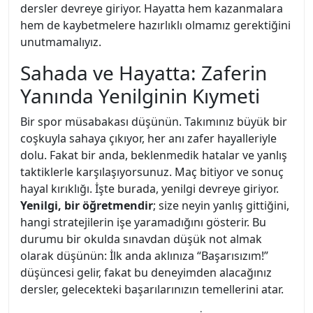
dersler devreye giriyor. Hayatta hem kazanmalara
hem de kaybetmelere hazırlıklı olmamız gerektiğini
unutmamalıyız.
Sahada ve Hayatta: Zaferin
Yanında Yenilginin Kıymeti
Bir spor müsabakası düşünün. Takımınız büyük bir
coşkuyla sahaya çıkıyor, her anı zafer hayalleriyle
dolu. Fakat bir anda, beklenmedik hatalar ve yanlış
taktiklerle karşılaşıyorsunuz. Maç bitiyor ve sonuç
hayal kırıklığı. İşte burada, yenilgi devreye giriyor.
Yenilgi, bir öğretmendir
; size neyin yanlış gittiğini,
hangi stratejilerin işe yaramadığını gösterir. Bu
durumu bir okulda sınavdan düşük not almak
olarak düşünün: İlk anda aklınıza “Başarısızım!”
düşüncesi gelir, fakat bu deneyimden alacağınız
dersler, gelecekteki başarılarınızın temellerini atar.