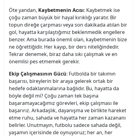
Öte yandan,
Kaybetmenin Acısı
: Kaybetmek ise
çoğu zaman büyük bir hayal kırıklığı yaratır. Bir
topun direğe çarpması veya son dakikada atılan bir
gol, hayatta karşılaştığımız beklenmedik engellere
benzer. Ama burada önemli olan, kaybetmenin bize
ne öğrettiğidir. Her kayıp, bir ders niteliğindedir.
Tekrar denemek, biraz daha sıkı çalışmak ve en
önemlisi pes etmemek gerekir.
Ekip Çalışmasının Gücü
: Futbolda bir takımın
başarısı, bireylerin bir araya gelerek ortak bir
hedefe odaklanmalarına bağlıdır. Bu, hayatta da
böyle değil mi? Çoğu zaman tek başına
başaramayacağımız görevleri, ekip çalışması ile
başarırız. Arkadaşlık, dayanışma ve birlikte hareket
etme ruhu, sahada ve hayatta her zaman kazananı
belirler. Unutmayın, futbolu sadece sahada değil,
yaşamın içerisinde de oynuyoruz; her an, her