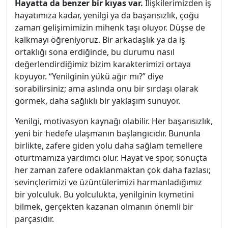
Hayatta da benzer bir kıyas var.
İlişkilerimizden iş
hayatımıza kadar, yenilgi ya da başarısızlık, çoğu
zaman gelişimimizin mihenk taşı oluyor. Düşse de
kalkmayı öğreniyoruz. Bir arkadaşlık ya da iş
ortaklığı sona erdiğinde, bu durumu nasıl
değerlendirdiğimiz bizim karakterimizi ortaya
koyuyor. “Yenilginin yükü ağır mı?” diye
sorabilirsiniz; ama aslında onu bir sırdaşı olarak
görmek, daha sağlıklı bir yaklaşım sunuyor.
Yenilgi, motivasyon kaynağı olabilir. Her başarısızlık,
yeni bir hedefe ulaşmanın başlangıcıdır. Bununla
birlikte, zafere giden yolu daha sağlam temellere
oturtmamıza yardımcı olur. Hayat ve spor, sonuçta
her zaman zafere odaklanmaktan çok daha fazlası;
sevinçlerimizi ve üzüntülerimizi harmanladığımız
bir yolculuk. Bu yolculukta, yenilginin kıymetini
bilmek, gerçekten kazanan olmanın önemli bir
parçasıdır.