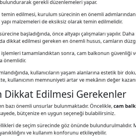
bulundurarak gerekli düzenlemeleri yapar.
temin edilmesi, kurulum sürecinin en önemli adımlarından bi
r yapı malzemeleri de eksiksiz olarak temin edilmelidir.
ecine başladığında, önce altyapı çalışmaları yapılır. Daha s
ada dikkat edilmesi gereken en önemli husus, camların düzgü
şlemleri tamamlandıktan sonra, cam balkonun güvenliği ve iş
 önemlidir.
andığında, kullanıcıların yaşam alanlarına estetik bir do
ikte, kullanıcının memnuniyeti artar ve mekânın değer kazan
 Dikkat Edilmesi Gerekenler
en bazı önemli unsurlar bulunmaktadır. Öncelikle,
cam balko
sayede, bütçenize en uygun seçeneği bulabilirsiniz.
llikleri de seçim sürecinde göz önünde bulundurulmalıdır. M
anıklılığını ve kullanım konforunu etkileyebilir.