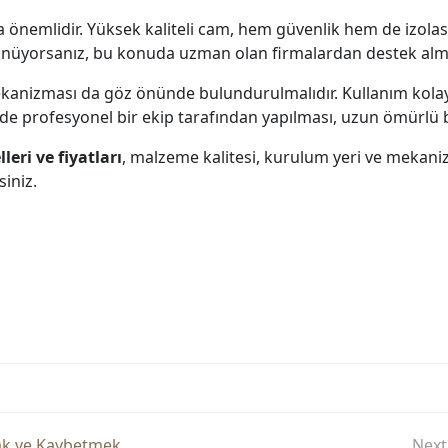
 önemlidir. Yüksek kaliteli cam, hem güvenlik hem de izolas
üyorsanız, bu konuda uzman olan firmalardan destek almak i
nizması da göz önünde bulundurulmalıdır. Kullanım kolaylığ
de profesyonel bir ekip tarafından yapılması, uzun ömürlü b
eri ve fiyatları
, malzeme kalitesi, kurulum yeri ve mekani
siniz.
ak ve Kaybetmek
Next