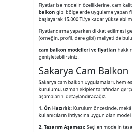
Fiyatlar ise modelin özelliklerine, cam ka
balkon
gibi bölgelerde uygulama yapan firm
başlayarak 15.000 TL’ye kadar yükselebilm
Fiyatlandırma yaparken dikkat edilmesi ger
(örneğin, profil, dere gibi) maliyeti de bu
cam balkon modelleri ve fiyatları
hakkınd
genişletebilirsiniz.
Sakarya Cam Balkon 
Sakarya cam balkon uygulamaları, hem este
kurulumu, uzman ekipler tarafından gerçek
aşamalarını detaylandıracağız.
1. Ön Hazırlık:
Kurulum öncesinde, mekânı
kullanıcıların ihtiyacına uygun olan model 
2. Tasarım Aşaması:
Seçilen modelin tasa