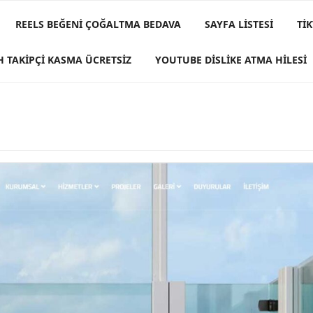
REELS BEĞENI ÇOĞALTMA BEDAVA
SAYFA LISTESI
TI
H TAKIPÇI KASMA ÜCRETSIZ
YOUTUBE DISLIKE ATMA HILESI