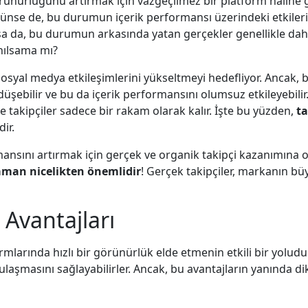
nürlüğünü artırmak için vazgeçilmez bir platform haline g
ünse de, bu durumun içerik performansı üzerindeki etkilerin
asa da, bu durumun arkasında yatan gerçekler genellikle dah
nılsama mı?
osyal medya etkileşimlerini yükseltmeyi hedefliyor. Ancak, bu
ebilir ve bu da içerik performansını olumsuz etkileyebilir. G
e takipçiler sadece bir rakam olarak kalır. İşte bu yüzden,
ta
ir.
ansını artırmak için gerçek ve organik takipçi kazanımına 
zaman nicelikten önemlidir
! Gerçek takipçiler, markanın bü
 Avantajları
rmlarında hızlı bir görünürlük elde etmenin etkili bir yoludu
ye ulaşmasını sağlayabilirler. Ancak, bu avantajların yanında 