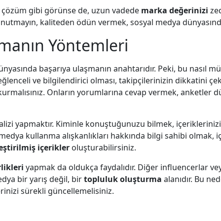
ir çözüm gibi görünse de, uzun vadede
marka değerinizi
zed
 Unutmayın, kaliteden ödün vermek, sosyal medya dünyasında
nmanın Yöntemleri
nyasında başarıya ulaşmanın anahtarıdır. Peki, bu nasıl mü
eğlenceli ve bilgilendirici olması, takipçilerinizin dikkatini çe
şim kurmalısınız. Onların yorumlarına cevap vermek, anketler 
lizi yapmaktır. Kiminle konuştuğunuzu bilmek, içeriklerinizi 
yal medya kullanma alışkanlıkları hakkında bilgi sahibi olmak, i
eştirilmiş içerikler
oluşturabilirsiniz.
rlikleri
yapmak da oldukça faydalıdır. Diğer influencerlar veya
dya bir yarış değil, bir
topluluk oluşturma
alanıdır. Bu ned
inizi sürekli güncellemelisiniz.