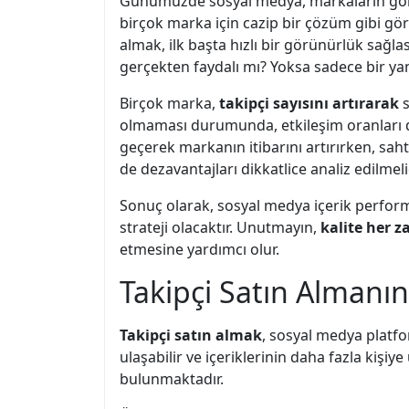
Günümüzde sosyal medya, markaların görü
birçok marka için cazip bir çözüm gibi gör
almak, ilk başta hızlı bir görünürlük sağl
gerçekten faydalı mı? Yoksa sadece bir ya
Birçok marka,
takipçi sayısını artırarak
s
olmaması durumunda, etkileşim oranları düş
geçerek markanın itibarını artırırken, saht
de dezavantajları dikkatlice analiz edilmelid
Sonuç olarak, sosyal medya içerik perform
strateji olacaktır. Unutmayın,
kalite her 
etmesine yardımcı olur.
Takipçi Satın Almanın
Takipçi satın almak
, sosyal medya platfo
ulaşabilir ve içeriklerinin daha fazla kişi
bulunmaktadır.