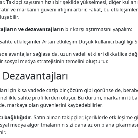
ar. Takipçi sayısının hızlı bir şekilde yükselmesi, diğer kulla
aratır ve markanın güvenilirliğini artırır. Fakat, bu etkileşim
uşabilir.
ajların ve dezavantajların
bir karşılaştırmasını yapalım:
hte etkileşimler Artan etkileşim Düşük kullanıcı bağlılığı Sos
de avantajlar sağlasa da, uzun vadeli etkileri dikkatlice değ
ir sosyal medya stratejisinin temelini oluşturur.
 Dezavantajları
arı için kısa vadede cazip bir çözüm gibi görünse de, bera
enellikle sahte profillerden oluşur. Bu durum, markanın itibar
inde, markaya olan güvenlerini kaybedebilirler.
ı bağlılığıdır
. Satın alınan takipçiler, içeriklerle etkileşime
osyal medya algoritmalarının sizi daha az ön plana çıkarmas
ir.