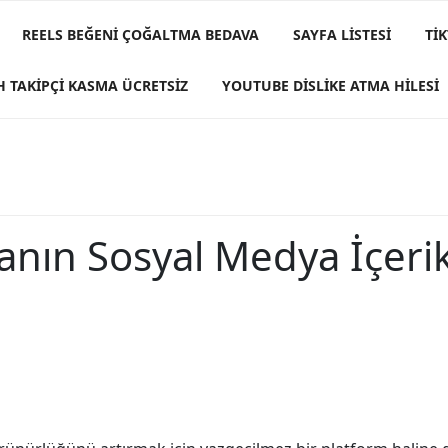
REELS BEĞENI ÇOĞALTMA BEDAVA
SAYFA LISTESI
TI
H TAKIPÇI KASMA ÜCRETSIZ
YOUTUBE DISLIKE ATMA HILESI
manın Sosyal Medya İçer