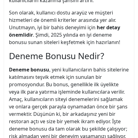
kullanıcıların kazanma şansını artırır.
Son olarak, kullanıcı dostu arayüz ve müşteri
hizmetleri de önemli kriterler arasında yer alır.
Unutmayın, iyi bir bahis deneyimi için
her detay
önemlidir
. Şimdi, 2025 yılında en iyi deneme
bonusu sunan siteleri keşfetmek için hazırlanın!
Deneme Bonusu Nedir?
Deneme bonusu
, yeni kullanıcıların bahis sitelerine
katılmasını teşvik etmek için sunulan bir
promosyondur. Bu bonus, genellikle ilk üyelikte
veya ilk para yatırma işleminde kullanıcılara verilir.
Amaç, kullanıcıların siteyi denemelerini sağlamak
ve onlara gerçek parayla oynamadan önce bir şans
vermektir. Düşünün ki, bir arkadaşınız yeni bir
restoran açtı ve size bir yemek ikram ediyor. İşte
deneme bonusu da tam olarak bu şekilde çalışıyor;
risk almadan yeni bir deneyim yaşamanızı sağlıyor.