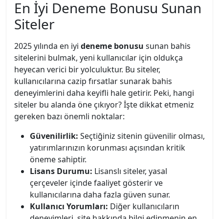
En İyi Deneme Bonusu Sunan
Siteler
2025 yılında en iyi
deneme bonusu
sunan bahis
sitelerini bulmak, yeni kullanıcılar için oldukça
heyecan verici bir yolculuktur. Bu siteler,
kullanıcılarına cazip fırsatlar sunarak bahis
deneyimlerini daha keyifli hale getirir. Peki, hangi
siteler bu alanda öne çıkıyor? İşte dikkat etmeniz
gereken bazı önemli noktalar:
Güvenilirlik:
Seçtiğiniz sitenin güvenilir olması,
yatırımlarınızın korunması açısından kritik
öneme sahiptir.
Lisans Durumu:
Lisanslı siteler, yasal
çerçeveler içinde faaliyet gösterir ve
kullanıcılarına daha fazla güven sunar.
Kullanıcı Yorumları:
Diğer kullanıcıların
deneyimleri, site hakkında bilgi edinmenin en