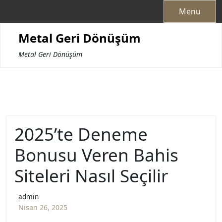
Skip
Menu
to
content
Metal Geri Dönüşüm
Metal Geri Dönüşüm
2025’te Deneme
Bonusu Veren Bahis
Siteleri Nasıl Seçilir
admin
Nisan 26, 2025