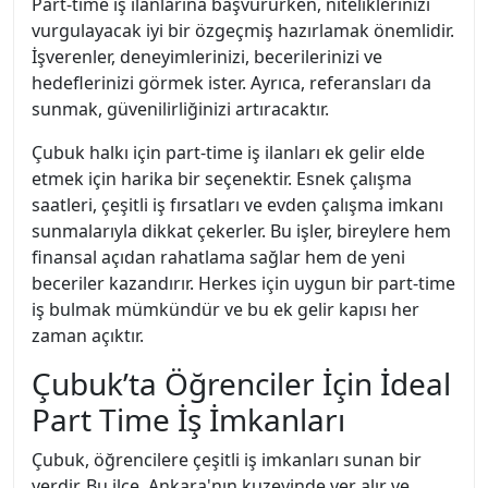
Part-time iş ilanlarına başvururken, niteliklerinizi
vurgulayacak iyi bir özgeçmiş hazırlamak önemlidir.
İşverenler, deneyimlerinizi, becerilerinizi ve
hedeflerinizi görmek ister. Ayrıca, referansları da
sunmak, güvenilirliğinizi artıracaktır.
Çubuk halkı için part-time iş ilanları ek gelir elde
etmek için harika bir seçenektir. Esnek çalışma
saatleri, çeşitli iş fırsatları ve evden çalışma imkanı
sunmalarıyla dikkat çekerler. Bu işler, bireylere hem
finansal açıdan rahatlama sağlar hem de yeni
beceriler kazandırır. Herkes için uygun bir part-time
iş bulmak mümkündür ve bu ek gelir kapısı her
zaman açıktır.
Çubuk’ta Öğrenciler İçin İdeal
Part Time İş İmkanları
Çubuk, öğrencilere çeşitli iş imkanları sunan bir
yerdir. Bu ilçe, Ankara'nın kuzeyinde yer alır ve