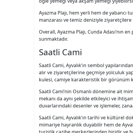
öğle yemeği veya akşam yemeği yiyebilirsini
Ayazma Plajı, hem yerli hem de yabancı turis
manzarası ve temiz deniziyle ziyaretçiler
Overall, Ayazma Plajı, Cunda Adası’nın en po
sunmaktadır.
Saatli Cami
Saatli Cami, Ayvalık’ın sembol yapılarında
alır ve ziyaretçilerine geçmişe yolculuk ya
kulesi, camiye karakteristik bir görünüm ka
Saatli Cami’nin Osmanlı dönemine ait mimar
mekanı da aynı şekilde etkileyici ve ihtişa
duvarlarındaki desenler ve işlemeler, zanaat
Saatli Cami, Ayvalık’ın tarihi ve kültürel
mimariye hayranlık duyabilir hem de Ayvalık
turistik cazibe merkezlerinden biridir ve her