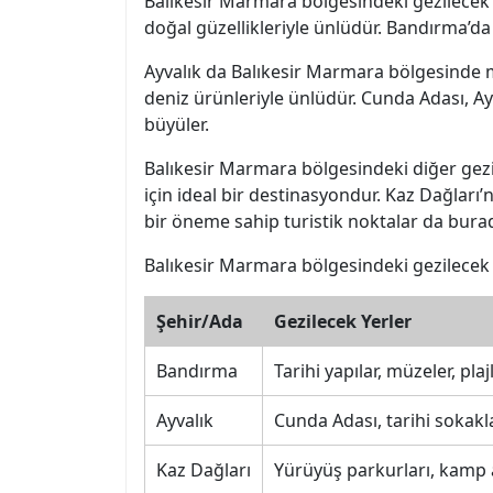
Balıkesir Marmara bölgesindeki gezilecek y
doğal güzellikleriyle ünlüdür. Bandırma’da 
Ayvalık da Balıkesir Marmara bölgesinde mut
deniz ürünleriyle ünlüdür. Cunda Adası, Ayva
büyüler.
Balıkesir Marmara bölgesindeki diğer gezil
için ideal bir destinasyondur. Kaz Dağları’
bir öneme sahip turistik noktalar da bura
Balıkesir Marmara bölgesindeki gezilecek y
Şehir/Ada
Gezilecek Yerler
Bandırma
Tarihi yapılar, müzeler, plaj
Ayvalık
Cunda Adası, tarihi sokakla
Kaz Dağları
Yürüyüş parkurları, kamp a