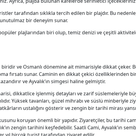
z. Ayrıca, plajda bulunan kafelerde serinletici içecekleriniz
tler tarafından sıklıkla tercih edilen bir plajdır. Bu nedenle,
e unutulmaz bir deneyim sunar.
püler plajlarından biri olup, temiz denizi ve çeşitli aktivitel
n biridir ve Osmanlı dönemine ait mimarisiyle dikkat çeker. B
pma fırsatı sunar. Caminin en dikkat çekici özelliklerinden bi
zandırır ve Ayvalık’ın simgesi haline gelmiştir.
isi, dikkatlice işlenmiş detayları ve zarif süslemeleriyle bü
mlıdır. Yüksek tavanları, güzel mihrabı ve süslü minberiyle ziy
kârların ustalığını gösterir ve zengin bir tarihi mirası yansıt
 dokusunu koruyan önemli bir yapıdır. Ziyaretçiler, bu tarihi
’ın zengin tarihini keşfedebilir. Saatli Cami, Ayvalık’ın semb
 yıl birçok turist tarafından ziyaret edilir.