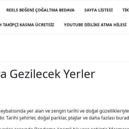
REELS BEĞENI ÇOĞALTMA BEDAVA
SAYFA LISTESI
TI
H TAKIPÇI KASMA ÜCRETSIZ
YOUTUBE DISLIKE ATMA HILESI
a Gezilecek Yerler
eybatısında yer alan ve zengin tarihi ve doğal güzellikleriyl
 Tarihi şehirler, doğal parklar, plajlar ve daha fazlası bura