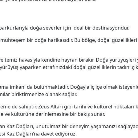
parkurlarıyla doğa severler için ideal bir destinasyondur.
 muhteşem bir doğa harikasıdır. Bu bölge, doğal güzellikleri
e temiz havasıyla kendine hayran bırakır. Doğa yürüyüşleri 
rüyüş yaparken etrafınızdaki doğal güzelliklerin tadını çıkar
ma imkanı da bulunmaktadır. Doğayla iç içe olmak isteyenle
ılar biriktirmenize olanak sağlar.
e de sahiptir. Zeus Altarı gibi tarihi ve kültürel noktaları ke
ine ve kültürüne derinlemesine bir bakış sunar.
olan Kaz Dağları, unutulmaz bir deneyim yaşamanızı sağlayac
esi Kaz Dağları’na davet ediyoruz.