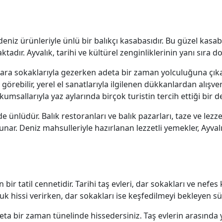
li deniz ürünleriyle ünlü bir balıkçı kasabasıdır. Bu güzel kasab
dır. Ayvalık, tarihi ve kültürel zenginliklerinin yanı sıra do
 dar ara sokaklarıyla gezerken adeta bir zaman yolculuğuna çı
ebilir, yerel el sanatlarıyla ilgilenen dükkanlardan alışveriş 
umsallarıyla yaz aylarında birçok turistin tercih ettiği bir 
de ünlüdür. Balık restoranları ve balık pazarları, taze ve lez
unar. Deniz mahsulleriyle hazırlanan lezzetli yemekler, Ayva
ir tatil cennetidir. Tarihi taş evleri, dar sokakları ve nefe
uk hissi verirken, dar sokakları ise keşfedilmeyi bekleyen sü
deta bir zaman tünelinde hissedersiniz. Taş evlerin arasında 