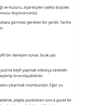
ği ve huzuru, ziyaretçileri adeta büyüler.
duğunuzu düşünürsünüz.
utlaka görmesi gereken bir yerdir. Tarihe
r.
yifli bir deneyim sunar. Sıcak yaz
da yüzme keyfi yapmak oldukça zevklidir.
şlenip bronzlaşabilirler.
zin tadını çıkarmak mümkündür. Eğer su
 nedenle, plajda yüzdükten sonra güzel bir