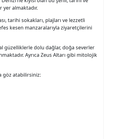
nizi’ne kıyısı olan bu şehir, tarihi ve
r yer almaktadır.
tarihi sokakları, plajları ve lezzetli
nefes kesen manzaralarıyla ziyaretçilerini
 güzelliklerle dolu dağlar, doğa severler
maktadır. Ayrıca Zeus Altarı gibi mitolojik
göz atabilirsiniz: