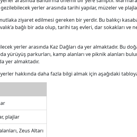
erler arasında Bandırma önemli bir yere sahiptir. Marmara De
gezilebilecek yerler arasında tarihi yapılar, müzeler ve plajla
laka ziyaret edilmesi gereken bir yerdir. Bu balıkçı kasabası, 
lık’a bağlı bir ada olup, tarihi taş evleri, dar sokakları ve 
ecek yerler arasında Kaz Dağları da yer almaktadır. Bu doğal
nda yürüyüş parkurları, kamp alanları ve piknik alanları bulun
da yer almaktadır.
erler hakkında daha fazla bilgi almak için aşağıdaki tabloya 
lar
r, plajlar
lanları, Zeus Altarı