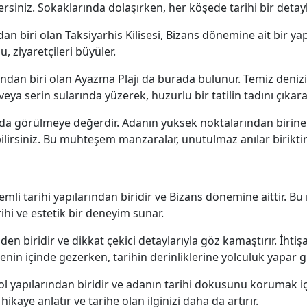
rsiniz. Sokaklarında dolaşırken, her köşede tarihi bir detayla
an biri olan Taksiyarhis Kilisesi, Bizans dönemine ait bir yap
u, ziyaretçileri büyüler.
ndan biri olan Ayazma Plajı da burada bulunur. Temiz denizi v
a serin sularında yüzerek, huzurlu bir tatilin tadını çıkarab
 da görülmeye değerdir. Adanın yüksek noktalarından birin
ilirsiniz. Bu muhteşem manzaralar, unutulmaz anılar biriktir
emli tarihi yapılarından biridir ve Bizans dönemine aittir. B
rihi ve estetik bir deneyim sunar.
en biridir ve dikkat çekici detaylarıyla göz kamaştırır. İhtişa
senin içinde gezerken, tarihin derinliklerine yolculuk yapar g
ol yapılarından biridir ve adanın tarihi dokusunu korumak içi
ikaye anlatır ve tarihe olan ilginizi daha da artırır.