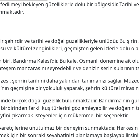
edilmeyi bekleyen güzelliklerle dolu bir bölgesidir. Tarihi v
nmaktadır.
şehirdir ve tarihi ve doğal güzellikleriyle ünlüdür. Bu şirin 
 ve kültürel zenginlikleri, geçmişten gelen izlerle dolu olan
biri, Bandırma Kalesi’dir. Bu kale, Osmanlı dönemine ait olup, 
şem manzarasını seyredebilir ve denizin serin sularının tadı
i, şehrin tarihini daha yakından tanımanızı sağlar. Müzede,
nın geçmişine bir yolculuk yaparak, şehrin kültürel mirasını
esinde birçok doğal güzellik bulunmaktadır. Bandırma’nın g
 birbirinden farklı kuş türlerini gözlemleyebilir ve doğanın t
keyfini çıkarmak isteyenler için mükemmel bir seçenektir.
iyaretçilerine unutulmaz bir deneyim sunmaktadır. Herkesin il
k için bir sonraki seyahatinizi planlamaya başlayabilirsini