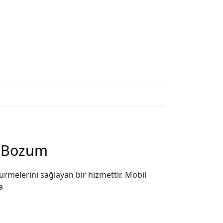
 Bozum
melerini sağlayan bir hizmettir. Mobil
a