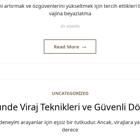
i artırmak ve özgüvenlerini yükseltmek için tercih ettikleri bi
vajina beyazlatma
BY
ADMIN
Read More
UNCATEGORIZED
nde Viraj Teknikleri ve Güvenli 
deneyim arayanlar için eşsiz bir tutkudur. Ancak, virajlara 
derece