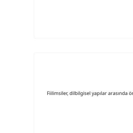
Fiilimsiler, dilbilgisel yapılar arasında ö