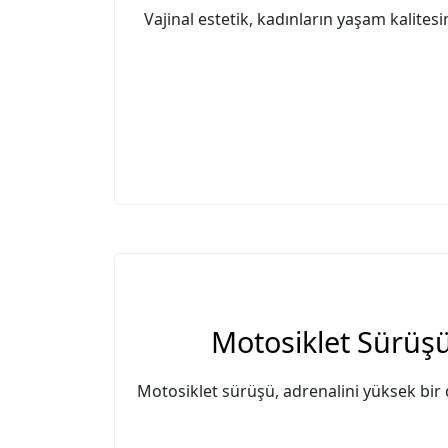
Vajinal estetik, kadınların yaşam kalitesin
Motosiklet Sürüşü
Motosiklet sürüşü, adrenalini yüksek bir 