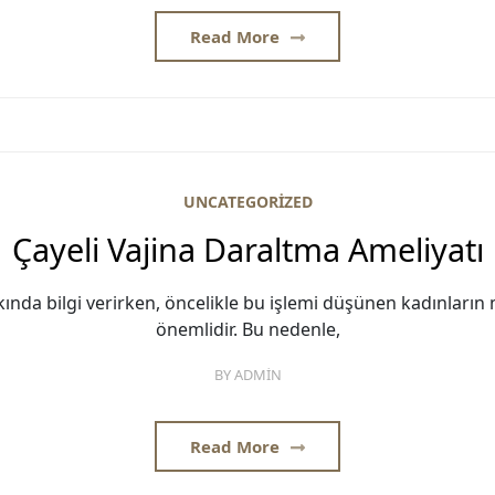
Read More
UNCATEGORIZED
Çayeli Vajina Daraltma Ameliyatı
kında bilgi verirken, öncelikle bu işlemi düşünen kadınları
önemlidir. Bu nedenle,
BY
ADMIN
Read More