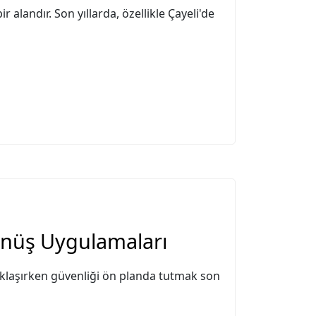
r alandır. Son yıllarda, özellikle Çayeli'de
Dönüş Uygulamaları
yaklaşırken güvenliği ön planda tutmak son