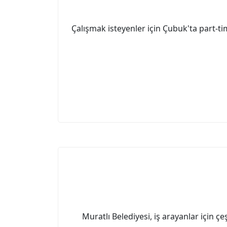
Çalışmak isteyenler için Çubuk'ta part-time
Muratlı Belediyesi, iş arayanlar için ç