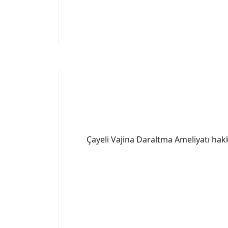
Çayeli Vajina Daraltma Ameliyatı hak