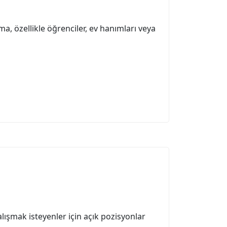
şma, özellikle öğrenciler, ev hanımları veya
alışmak isteyenler için açık pozisyonlar