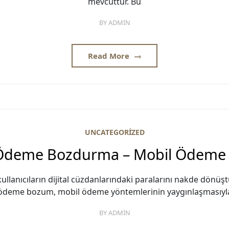
mevcuttur. Bu
BY
ADMIN
Read More
UNCATEGORIZED
Ödeme Bozdurma – Mobil Ödeme
nıcıların dijital cüzdanlarındaki paralarını nakde dönüştür
ödeme bozum, mobil ödeme yöntemlerinin yaygınlaşmasıyl
BY
ADMIN