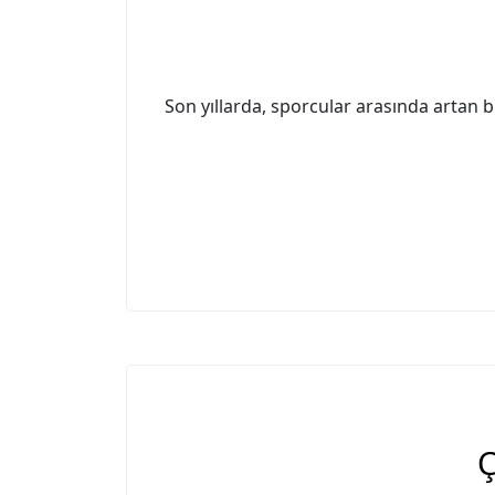
Son yıllarda, sporcular arasında artan b
Ç