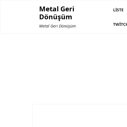
Skip
Metal Geri
to
LISTE
Dönüşüm
content
TWITC
Metal Geri Dönüşüm