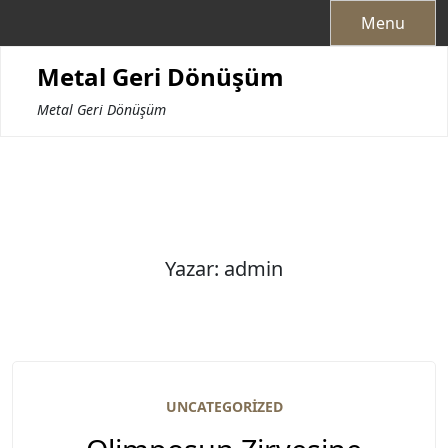
Skip
Menu
to
content
Metal Geri Dönüşüm
Metal Geri Dönüşüm
Yazar:
admin
UNCATEGORIZED