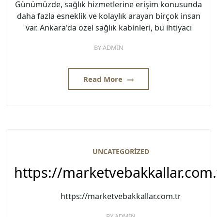
Günümüzde, sağlık hizmetlerine erişim konusunda
daha fazla esneklik ve kolaylık arayan birçok insan
var. Ankara'da özel sağlık kabinleri, bu ihtiyacı
BY
ADMIN
Read More
UNCATEGORIZED
https://marketvebakkallar.com.
https://marketvebakkallar.com.tr
BY
ADMIN