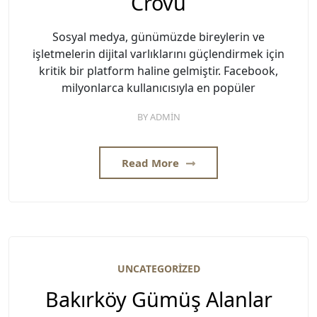
Crovu
Sosyal medya, günümüzde bireylerin ve
işletmelerin dijital varlıklarını güçlendirmek için
kritik bir platform haline gelmiştir. Facebook,
milyonlarca kullanıcısıyla en popüler
BY
ADMIN
Read More
UNCATEGORIZED
Bakırköy Gümüş Alanlar