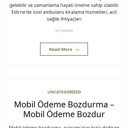
gelebilir ve zamanlama hayati öneme sahip olabilir.
Edirne'de özel ambulans kiralama hizmetleri, acil
sağlık ihtiyaçları
BY
ADMIN
Read More
UNCATEGORIZED
Mobil Ödeme Bozdurma –
Mobil Ödeme Bozdur
Mobil ödeme bozdurma, günümüzün hızla değişen