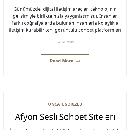
Günümüzde, dijital iletişim araçları teknolojinin
gelişimiyle birlikte hızla yaygınlaşmıştır. İnsanlar,
farklı coğrafyalarda bulunan insanlarla kolaylıkla
iletişim kurabilirken, görüntülü sohbet platformları
BY
ADMIN
Read More
UNCATEGORIZED
Afyon Seslı Sohbet Sıtelerı