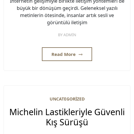
İnternetin gelişimiyle birlikte iletişim yöntemleri de
büyük bir dönüşüm geçirdi. Geleneksel yazılı
metinlerin ötesinde, insanlar artık sesli ve
görüntülü iletişim
BY
ADMIN
Read More
UNCATEGORIZED
Michelin Lastikleriyle Güvenli
Kış Sürüşü