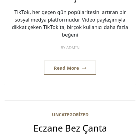
TikTok, her geçen gün popülaritesini artıran bir
sosyal medya platformudur. Video paylaşımıyla
dikkat çeken TikTok'ta, birçok kullanıcı daha fazla
beğeni
BY
ADMIN
Read More
UNCATEGORIZED
Eczane Bez Çanta