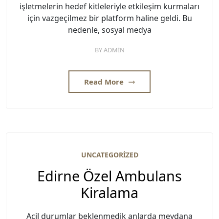
işletmelerin hedef kitleleriyle etkileşim kurmaları
için vazgeçilmez bir platform haline geldi. Bu
nedenle, sosyal medya
BY
ADMIN
Read More
UNCATEGORIZED
Edirne Özel Ambulans
Kiralama
Acil durumlar beklenmedik anlarda meydana