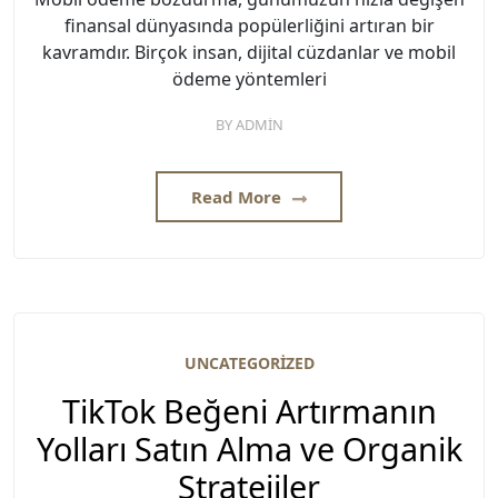
finansal dünyasında popülerliğini artıran bir
kavramdır. Birçok insan, dijital cüzdanlar ve mobil
ödeme yöntemleri
BY
ADMIN
Read More
UNCATEGORIZED
TikTok Beğeni Artırmanın
Yolları Satın Alma ve Organik
Stratejiler