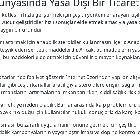
ünyasında Yasa Dışı Bir Ticaret
tlesini hızla geliştirmek için çeşitli yöntemler arayan kişile
vücut geliştiriciler hızlı sonuçlar elde etmek amacıyla yasa d
yaygın bir üründür.
nı artırmak için anabolik steroidler kullanmasını içerir. Anab
eşvik eden sentetik maddelerdir. Ancak, bu maddelerin yasal
şı, bu maddeleri elde etmek için güvenilir olmayan kaynaklara
 pazarlarında faaliyet gösterir. İnternet üzerinden yapılan alı
gibi çeşitli kanallar aracılığıyla steroidlere erişim sağlanır
rformanslarını artırmalarına imkan tanırken, ciddi sağlık riskl
 yan etkiye neden olabilir. Bunlar arasında kalp problemleri,
ra aykırı olduğu için kullanıcılar hukuki sonuçlarla da karşı kar
şması, bu zararlı uygulamanın önüne geçmek için çeşitli önle
dalık kampanyalarının yaygınlaştırılması ve doping kontrolleri