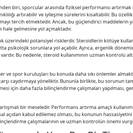
nden biri, sporcular arasında fiziksel performansı artırmak iç
klılığı artırabilir ve iyileşme sürelerini kısaltabilir. Bu özell
ayı tercih etmektedir. Ancak, bu güçlendirici maddelerin ya
lı hale gelmesine yol açmaktadır.
ağlık üzerindeki potansiyel risklerdir. Steroidlerin kötüye k
tta psikolojik sorunlara yol açabilir. Ayrıca, ergenlik dönem
vardır. Bu nedenle, steroid kullanımının uzman kontrolü alt
liler ve spor kuruluşları bu konuda daha sıkı önlemler almakta
e karşı caydırmaya yöneliktir. Bununla birlikte, bu sorunun 
nmesi için daha fazla bilinçlendirme çalışmaları yapılması, gen
artışmalı bir meseledir. Performans artırma amaçlı kullanımı,
sal açıdan kabul edilemez olması, bu konunun hassasiyetini art
linçlendirme çalışmalarının ve uzman kontrolün önemi vurgu