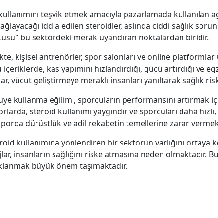
 kullanımını teşvik etmek amacıyla pazarlamada kullanılan agre
ağlayacağı iddia edilen steroidler, aslında ciddi sağlık sorun
kusu" bu sektördeki merak uyandıran noktalardan biridir.
kte, kişisel antrenörler, spor salonları ve online platformlar
u içeriklerde, kas yapımını hızlandırdığı, gücü artırdığı ve egz
ılar, vücut geliştirmeye meraklı insanları yanıltarak sağlık r
tüye kullanma eğilimi, sporcuların performansını artırmak 
rlarda, steroid kullanımı yaygındır ve sporcuları daha hızlı
porda dürüstlük ve adil rekabetin temellerine zarar vermek
roid kullanımına yönlendiren bir sektörün varlığını ortaya koy
ntajlar, insanların sağlığını riske atmasına neden olmaktadır.
daklanmak büyük önem taşımaktadır.