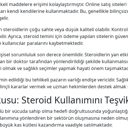
eli maddelere erişimi kolaylaştırmıştır. Online satış siteleri
arı kendi kendilerine kullanmaktadır. Bu, genellikle bilinçsizc
elir.
n steroidlerin çoğu sahte veya düşük kaliteli olabilir. Kontro
bilir. Ayrıca, steroid temini için ödeme yapılan sitelerin güven
 kullanıcılar paralarını kaybetmektedir.
kişisel sorumluluk son derece önemlidir. Steroidlerin yan etk
man bir doktor tarafından yönlendirildiği şekilde kullanmalıs
katli olmak ve sağlıklı seçimler yapmak hayati önem taşımaktad
n edildiği bu tehlikeli pazarın varlığı endişe vericidir. Sağlı
linçli kararlar vermek ve uzman hekimlerden destek almak 
usu: Steroid Kullanımını Teşvi
üçlü bir vücuda sahip olma hedefi doğrultusunda yoğunlaştığı
ullanımına yönlendiren bir sektörün oluşmasına neden olmuştur
büyük kas kütlesi kazandırma vaadiyle satılmaktadır.