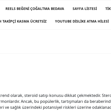
REELS BEĞENI ÇOĞALTMA BEDAVA
SAYFA LISTESI
TI
H TAKIPÇI KASMA ÜCRETSIZ
YOUTUBE DISLIKE ATMA HILESI
 trend olarak, steroid satışı konusu dikkat çekmektedir. Ster
rmonlardır. Ancak, bu popülerlik, tartışmaları da beraberind
eri ve sağlık üzerindeki potansiyel riskleri üzerine odaklana