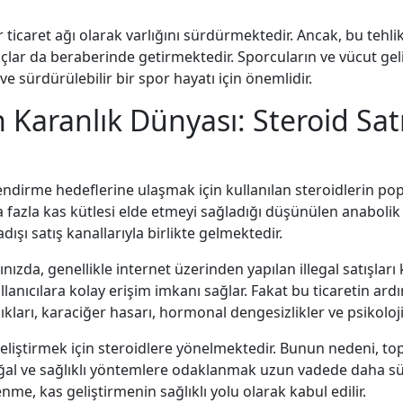
 ticaret ağı olarak varlığını sürdürmektedir. Ancak, bu tehlik
lar da beraberinde getirmektedir. Sporcuların ve vücut geliş
 ve sürdürülebilir bir spor hayatı için önemlidir.
rın Karanlık Dünyası: Steroid Sat
lendirme hedeflerine ulaşmak için kullanılan steroidlerin pop
 fazla kas kütlesi elde etmeyi sağladığı düşünülen anabolik e
dışı satış kanallarıyla birlikte gelmektedir.
nızda, genellikle internet üzerinden yapılan illegal satışları
ullanıcılara kolay erişim imkanı sağlar. Fakat bu ticaretin ard
lıkları, karaciğer hasarı, hormonal dengesizlikler ve psikoloji
eliştirmek için steroidlere yönelmektedir. Bunun nedeni, top
ğal ve sağlıklı yöntemlere odaklanmak uzun vadede daha sür
me, kas geliştirmenin sağlıklı yolu olarak kabul edilir.