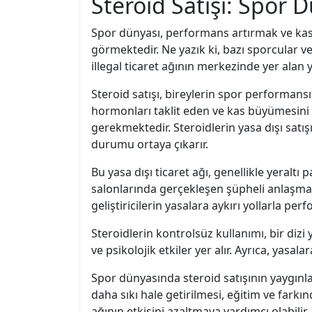
Steroid Satışı: Spor D
Spor dünyası, performans artırmak ve kas kü
görmektedir. Ne yazık ki, bazı sporcular ve 
illegal ticaret ağının merkezinde yer alan 
Steroid satışı, bireylerin spor performansı
hormonları taklit eden ve kas büyümesini t
gerekmektedir. Steroidlerin yasa dışı satı
durumu ortaya çıkarır.
Bu yasa dışı ticaret ağı, genellikle yeraltı
salonlarında gerçekleşen şüpheli anlaşmalar 
geliştiricilerin yasalara aykırı yollarla pe
Steroidlerin kontrolsüz kullanımı, bir dizi
ve psikolojik etkiler yer alır. Ayrıca, yasala
Spor dünyasında steroid satışının yaygınla
daha sıkı hale getirilmesi, eğitim ve farkın
ağının etkisini azaltmaya yardımcı olabilir.