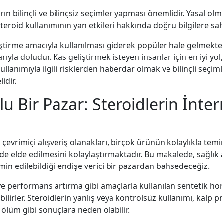
arın bilinçli ve bilinçsiz seçimler yapması önemlidir. Yasal 
 steroid kullanımının yan etkileri hakkında doğru bilgilere sa
ştirme amacıyla kullanılması giderek popüler hale gelmektedi
llarıyla doludur. Kas geliştirmek isteyen insanlar için en iyi 
ullanımıyla ilgili risklerden haberdar olmak ve bilinçli seçi
idir.
olu Bir Pazar: Steroidlerin İnt
ve çevrimiçi alışveriş olanakları, birçok ürünün kolaylıkla t
 de elde edilmesini kolaylaştırmaktadır. Bu makalede, sağlık
min edilebildiği endişe verici bir pazardan bahsedeceğiz.
ve performans artırma gibi amaçlarla kullanılan sentetik ho
çabilirler. Steroidlerin yanlış veya kontrolsüz kullanımı, kalp
a ölüm gibi sonuçlara neden olabilir.