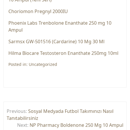
Choriomon Pregnyl 2000IU
Phoenix Labs Trenbolone Enanthate 250 mg 10
Ampul
Sarmsx GW-501516 (Cardarine) 10 Mg 30 Ml
Hilma Biocare Testosteron Enanthate 250mg 10ml
Posted in:
Uncategorized
Yazı
Previous:
Sosyal Medyada Futbol Takımınızı Nasıl
gezinmesi
Tanıtabilirsiniz
Next:
NP Pharmacy Boldenone 250 Mg 10 Ampul