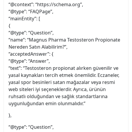
“@context”: “https://schema.org”,
“@type”: “FAQPage”,
“mainEntity”: [
{
“@type”: “Question”,
“name”: “Magnus Pharma Testosteron Propionate
Nereden Satın Alabilirim?”,
“acceptedAnswer”: {
“@type”: “Answer”,
“text”: “Testosteron propionat alırken güvenilir ve
yasal kaynakları tercih etmek önemlidir. Eczaneler,
yasal spor besinleri satan mağazalar veya resmi
web siteleri iyi seçeneklerdir. Ayrıca, ürünün
ruhsatlı olduğundan ve sağlık standartlarına
uygunluğundan emin olunmalıdır.”
},
“@type”: “Question”,