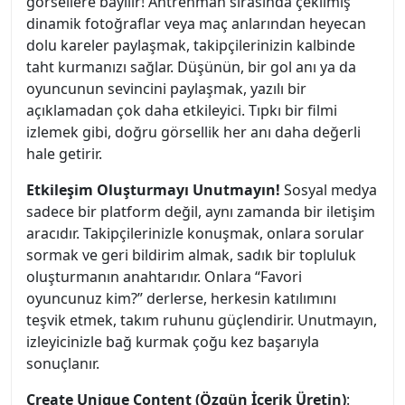
görsellere bayılır! Antrenman sırasında çekilmiş
dinamik fotoğraflar veya maç anlarından heyecan
dolu kareler paylaşmak, takipçilerinizin kalbinde
taht kurmanızı sağlar. Düşünün, bir gol anı ya da
oyuncunun sevincini paylaşmak, yazılı bir
açıklamadan çok daha etkileyici. Tıpkı bir filmi
izlemek gibi, doğru görsellik her anı daha değerli
hale getirir.
Etkileşim Oluşturmayı Unutmayın!
Sosyal medya
sadece bir platform değil, aynı zamanda bir iletişim
aracıdır. Takipçilerinizle konuşmak, onlara sorular
sormak ve geri bildirim almak, sadık bir topluluk
oluşturmanın anahtarıdır. Onlara “Favori
oyuncunuz kim?” derlerse, herkesin katılımını
teşvik etmek, takım ruhunu güçlendirir. Unutmayın,
izleyicinizle bağ kurmak çoğu kez başarıyla
sonuçlanır.
Create Unique Content (Özgün İçerik Üretin)
: