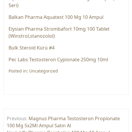
Seri)
Balkan Pharma Aquatest 100 Mg 10 Ampul
Elysi̇an Pharma Strombafort 10mg 100 Tablet
(Wi̇nstrol,stanozolol)
Bulk Steroid Kürü #4
Pec Labs Testosteron Cypi̇onate 250mg 10ml
Posted in:
Uncategorized
Yazı
Previous:
Magnus Pharma Testosteron Propionate
gezinmesi
100 Mg 5x2Ml Ampul Satın Al