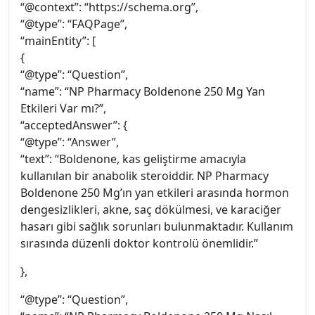
“@context”: “https://schema.org”,
“@type”: “FAQPage”,
“mainEntity”: [
{
“@type”: “Question”,
“name”: “NP Pharmacy Boldenone 250 Mg Yan
Etkileri Var mı?”,
“acceptedAnswer”: {
“@type”: “Answer”,
“text”: “Boldenone, kas geliştirme amacıyla
kullanılan bir anabolik steroiddir. NP Pharmacy
Boldenone 250 Mg’ın yan etkileri arasında hormon
dengesizlikleri, akne, saç dökülmesi, ve karaciğer
hasarı gibi sağlık sorunları bulunmaktadır. Kullanım
sırasında düzenli doktor kontrolü önemlidir.”
},
“@type”: “Question”,