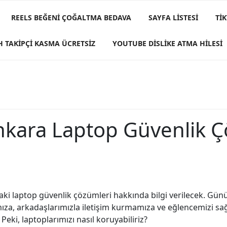
REELS BEĞENI ÇOĞALTMA BEDAVA
SAYFA LISTESI
TI
H TAKIPÇI KASMA ÜCRETSIZ
YOUTUBE DISLIKE ATMA HILESI
nkara Laptop Güvenlik 
aki laptop güvenlik çözümleri hakkında bilgi verilecek. Gün
amıza, arkadaşlarımızla iletişim kurmamıza ve eğlencemizi s
Peki, laptoplarımızı nasıl koruyabiliriz?