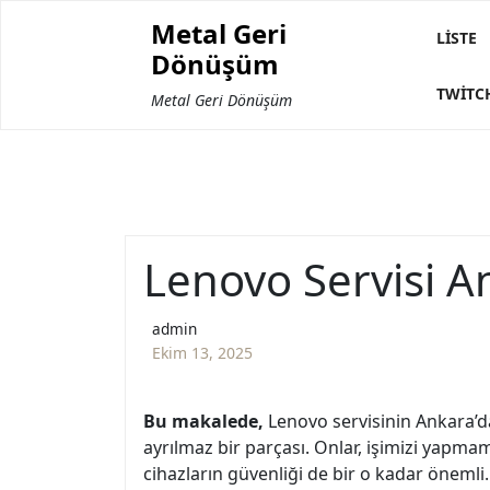
Skip
Metal Geri
to
LISTE
Dönüşüm
content
TWITC
Metal Geri Dönüşüm
Lenovo Servisi A
admin
Ekim 13, 2025
Bu makalede,
Lenovo servisinin Ankara’d
ayrılmaz bir parçası. Onlar, işimizi yapm
cihazların güvenliği de bir o kadar önemli. 