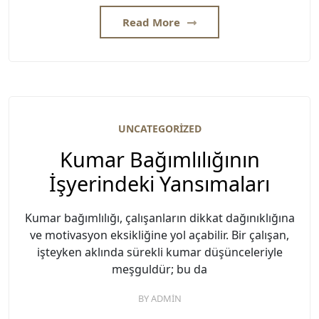
Read More
UNCATEGORIZED
Kumar Bağımlılığının
İşyerindeki Yansımaları
Kumar bağımlılığı, çalışanların dikkat dağınıklığına
ve motivasyon eksikliğine yol açabilir. Bir çalışan,
işteyken aklında sürekli kumar düşünceleriyle
meşguldür; bu da
BY
ADMIN