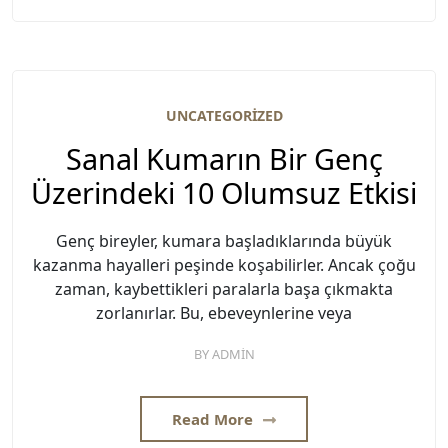
UNCATEGORIZED
Sanal Kumarın Bir Genç
Üzerindeki 10 Olumsuz Etkisi
Genç bireyler, kumara başladıklarında büyük
kazanma hayalleri peşinde koşabilirler. Ancak çoğu
zaman, kaybettikleri paralarla başa çıkmakta
zorlanırlar. Bu, ebeveynlerine veya
BY
ADMIN
Read More