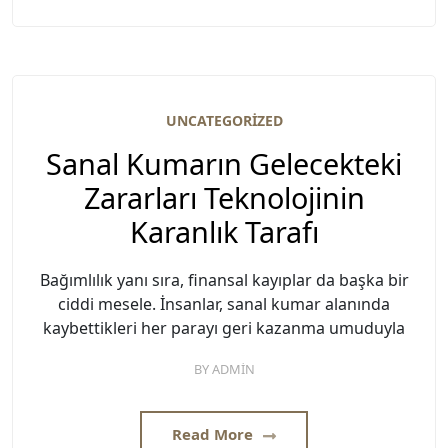
UNCATEGORIZED
Sanal Kumarın Gelecekteki
Zararları Teknolojinin
Karanlık Tarafı
Bağımlılık yanı sıra, finansal kayıplar da başka bir
ciddi mesele. İnsanlar, sanal kumar alanında
kaybettikleri her parayı geri kazanma umuduyla
BY
ADMIN
Read More