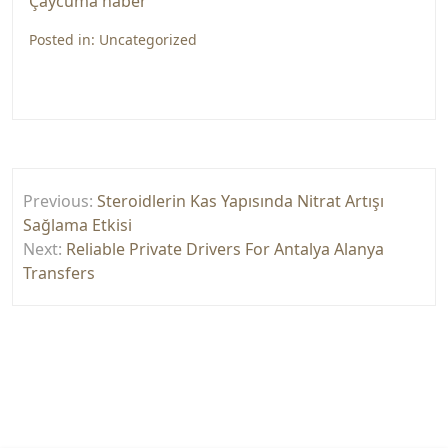
Çaycuma haber
Posted in:
Uncategorized
Yazı
Previous:
Steroidlerin Kas Yapısında Nitrat Artışı
gezinmesi
Sağlama Etkisi
Next:
Reliable Private Drivers For Antalya Alanya
Transfers