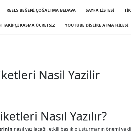
REELS BEĞENI ÇOĞALTMA BEDAVA
SAYFA LISTESI
TI
H TAKIPÇI KASMA ÜCRETSIZ
YOUTUBE DISLIKE ATMA HILESI
ketleri Nasil Yazilir
ketleri Nasıl Yazılır?
erinin
nasıl yazılacağı, etkili başlık oluşturmanın önemi ve 