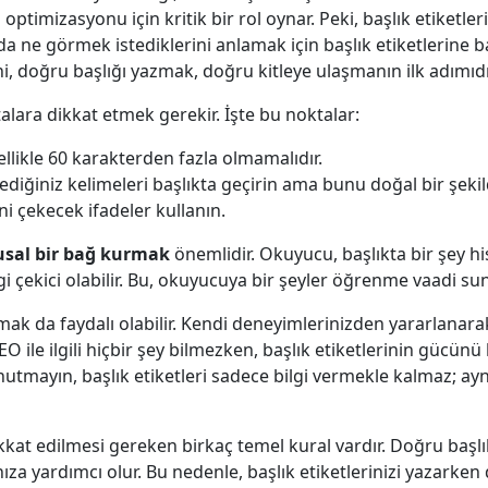
u optimizasyonu için kritik bir rol oynar. Peki, başlık etike
 ne görmek istediklerini anlamak için başlık etiketlerine baka
ani, doğru başlığı yazmak, doğru kitleye ulaşmanın ilk adımıdı
alara dikkat etmek gerekir. İşte bu noktalar:
ellikle 60 karakterden fazla olmamalıdır.
diğiniz kelimeleri başlıkta geçirin ama bunu doğal bir şekil
 çekecek ifadeler kullanın.
sal bir bağ kurmak
önemlidir. Okuyucu, başlıkta bir şey hi
gi çekici olabilir. Bu, okuyucuya bir şeyler öğrenme vaadi sun
atmak da faydalı olabilir. Kendi deneyimlerinizden yararlanar
O ile ilgili hiçbir şey bilmezken, başlık etiketlerinin gücünü 
 Unutmayın, başlık etiketleri sadece bilgi vermekle kalmaz;
ikkat edilmesi gereken birkaç temel kural vardır. Doğru başl
za yardımcı olur. Bu nedenle, başlık etiketlerinizi yazarken