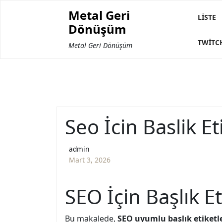
Skip
Metal Geri
to
LISTE
Dönüşüm
content
TWITC
Metal Geri Dönüşüm
Seo İcin Baslik Eti
admin
Mart 3, 2026
SEO İçin Başlık Eti
Bu makalede,
SEO uyumlu başlık etiketl