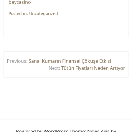
baycasino
Posted in:
Uncategorized
Yazı
Previous:
Sanal Kumarın Finansal Çöküşe Etkisi
gezinmesi
Next:
Tütün Fiyatları Neden Artıyor
Powered by WordPress
Theme: News Axis by