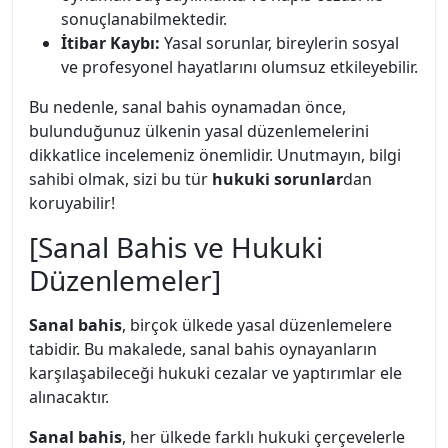
sonuçlanabilmektedir.
İtibar Kaybı:
Yasal sorunlar, bireylerin sosyal
ve profesyonel hayatlarını olumsuz etkileyebilir.
Bu nedenle, sanal bahis oynamadan önce,
bulunduğunuz ülkenin yasal düzenlemelerini
dikkatlice incelemeniz önemlidir. Unutmayın, bilgi
sahibi olmak, sizi bu tür
hukuki sorunlar
dan
koruyabilir!
[Sanal Bahis ve Hukuki
Düzenlemeler]
Sanal bahis
, birçok ülkede yasal düzenlemelere
tabidir. Bu makalede, sanal bahis oynayanların
karşılaşabileceği hukuki cezalar ve yaptırımlar ele
alınacaktır.
Sanal bahis
, her ülkede farklı hukuki çerçevelerle