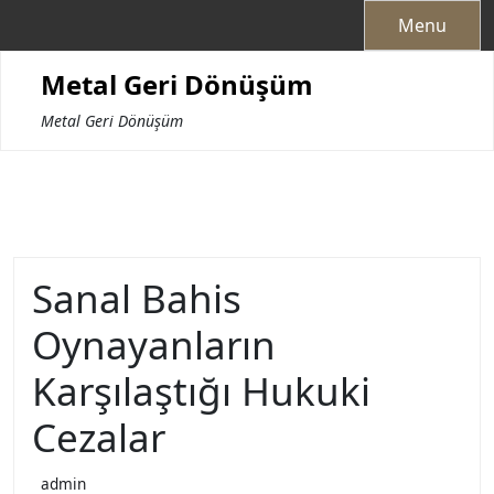
Skip
Menu
to
content
Metal Geri Dönüşüm
Metal Geri Dönüşüm
Sanal Bahis
Oynayanların
Karşılaştığı Hukuki
Cezalar
admin