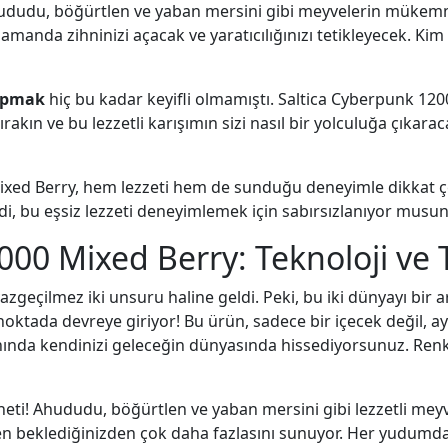
 ahududu, böğürtlen ve yaban mersini gibi meyvelerin mükemm
manda zihninizi açacak ve yaratıcılığınızı tetikleyecek. Kim b
yapmak
hiç bu kadar keyifli olmamıştı. Saltica Cyberpunk 120
akın ve bu lezzetli karışımın sizi nasıl bir yolculuğa çıkarac
ixed Berry, hem lezzeti hem de sunduğu deneyimle dikkat ç
di, bu eşsiz lezzeti deneyimlemek için sabırsızlanıyor musu
00 Mixed Berry: Teknoloji ve T
geçilmez iki unsuru haline geldi. Peki, bu iki dünyayı bir ar
ktada devreye giriyor! Bu ürün, sadece bir içecek değil, 
nda kendinizi geleceğin dünyasında hissediyorsunuz. Renkli 
eti! Ahududu, böğürtlen ve yaban mersini gibi lezzetli meyve
kten beklediğinizden çok daha fazlasını sunuyor. Her yudumda