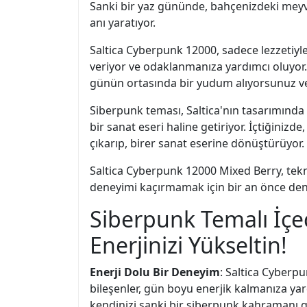
Sanki bir yaz gününde, bahçenizdeki meyv
anı yaratıyor.
Saltica Cyberpunk 12000, sadece lezzetiyle d
veriyor ve odaklanmanıza yardımcı oluyor
günün ortasında bir yudum alıyorsunuz ve 
Siberpunk teması, Saltica'nın tasarımında d
bir sanat eseri haline getiriyor. İçtiğiniz
çıkarıp, birer sanat eserine dönüştürüyor.
Saltica Cyberpunk 12000 Mixed Berry, tekn
deneyimi kaçırmamak için bir an önce den
Siberpunk Temalı İçe
Enerjinizi Yükseltin!
Enerji Dolu Bir Deneyim
: Saltica Cyberp
bileşenler, gün boyu enerjik kalmanıza yar
kendinizi sanki bir siberpunk kahramanı g