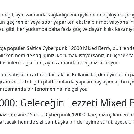
değil, aynı zamanda sağladığı enerjiyle de öne çıkıyor. İçer
 gün geçirenler veya spor yaparken ekstra bir motivasyona i
 gibi, her yudumda daha fazla güç ve dayanıklılık kazanıyor
ça popüler. Saltica Cyberpunk 12000 Mixed Berry, bu trend
 alırken hem de sağlığınızı korumak istiyorsanız, bu içecek t
sinleri sağlarken, aynı zamanda enerjinizi artırıyor.
ün satışlarını artıran bir faktör. Kullanıcılar, deneyimlerin
agram ve TikTok gibi platformlarda yapılan paylaşımlar, bu içe
aynı zamanda bir fenomen haline geliyor.
00: Geleceğin Lezzeti Mixed Be
zır mısınız? Saltica Cyberpunk 12000, karşınıza çıkan en he
artacak hem de sizi bambaşka bir deneyime sürükleyecek. P