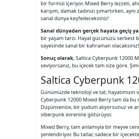
bir formül içeriyor. Mixed Berry lezzeti,
karışım, damak tadınızı şımartırken, aynı za
sanal dünya keşfedeceksiniz!
Sanal dünyadan gerçek hayata geçiş 
bir yaşam tarzı. Hayal gücünüzü serbest bır
sayesinde sanal bir kahraman olacaksınız!
Sonuç olarak
, Saltica Cyberpunk 12000 M
seviyorsanız, bu içecek tam size göre. Şim
Saltica Cyberpunk 120
Günümüzde teknoloji ve tat, hayatımızın vaz
Cyberpunk 12000 Mixed Berry tam da bu no
Düşünsenize, bir yudum alıyorsunuz ve anı
siberpunk evrenine götürüyor.
Mixed Berry, tam anlamıyla bir meyve cenn
şenlendiriyor. Bu tatlar, sadece bir içece