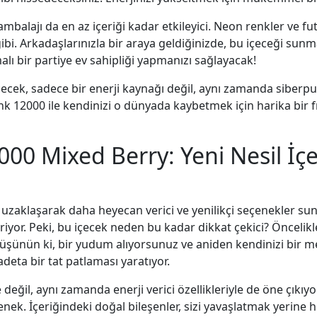
mbalajı da en az içeriği kadar etkileyici. Neon renkler ve fut
gibi. Arkadaşlarınızla bir araya geldiğinizde, bu içeceği sun
malı bir partiye ev sahipliği yapmanızı sağlayacak!
içecek, sadece bir enerji kaynağı değil, aynı zamanda siberp
nk 12000 ile kendinizi o dünyada kaybetmek için harika bir 
00 Mixed Berry: Yeni Nesil İç
uzaklaşarak daha heyecan verici ve yenilikçi seçenekler su
iyor. Peki, bu içecek neden bu kadar dikkat çekici? Öncelikl
Düşünün ki, bir yudum alıyorsunuz ve aniden kendinizi bir
adeta bir tat patlaması yaratıyor.
 değil, aynı zamanda enerji verici özellikleriyle de öne çı
ek. İçeriğindeki doğal bileşenler, sizi yavaşlatmak yerine hız