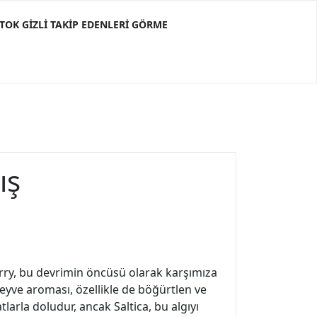
KTOK GIZLI TAKIP EDENLERI GÖRME
ış
rry, bu devrimin öncüsü olarak karşımıza
 meyve aroması, özellikle de böğürtlen ve
larla doludur, ancak Saltica, bu algıyı