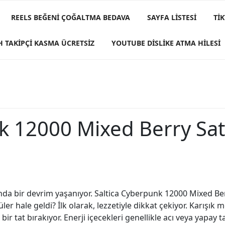
REELS BEĞENI ÇOĞALTMA BEDAVA
SAYFA LISTESI
TI
H TAKIPÇI KASMA ÜCRETSIZ
YOUTUBE DISLIKE ATMA HILESI
k 12000 Mixed Berry Sat
nda bir devrim yaşanıyor. Saltica Cyberpunk 12000 Mixed Be
er hale geldi? İlk olarak, lezzetiyle dikkat çekiyor. Karışık
tat bırakıyor. Enerji içecekleri genellikle acı veya yapay tat