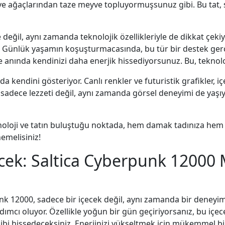
e ağaçlarından taze meyve topluyormuşsunuz gibi. Bu tat, s
eğil, aynı zamanda teknolojik özellikleriyle de dikkat çekiyor
. Günlük yaşamın koşuşturmacasında, bu tür bir destek ger
anında kendinizi daha enerjik hissediyorsunuz. Bu, teknolo
a kendini gösteriyor. Canlı renkler ve futuristik grafikler, i
de, sadece lezzeti değil, aynı zamanda görsel deneyimi de yaşı
oloji ve tatın buluştuğu noktada, hem damak tadınıza hem d
emelisiniz!
cek: Saltica Cyberpunk 12000 M
unk 12000, sadece bir içecek değil, aynı zamanda bir deneyim
dımcı oluyor. Özellikle yoğun bir gün geçiriyorsanız, bu içec
ibi hissedeceksiniz. Enerjinizi yükseltmek için mükemmel bi