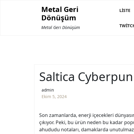
Skip
Metal Geri
to
LISTE
Dönüşüm
content
TWITC
Metal Geri Dönüşüm
Saltica Cyberpun
admin
Ekim 5, 2024
Son zamanlarda, enerji içecekleri dünyası
çıkıyor. Peki, bu ürün neden bu kadar popül
ahududu notaları, damaklarda unutulmaz bir 