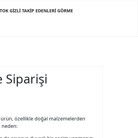
KTOK GIZLI TAKIP EDENLERI GÖRME
 Siparişi
u ürün, özellikle doğal malzemelerden
ç neden: