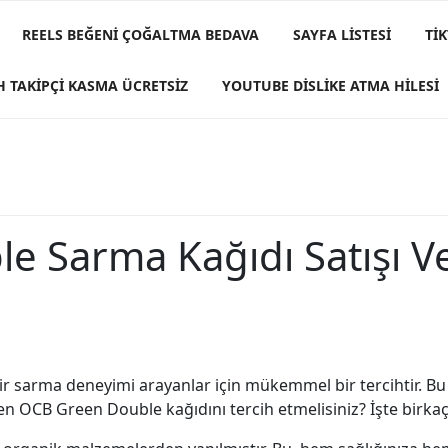
REELS BEĞENI ÇOĞALTMA BEDAVA
SAYFA LISTESI
TI
H TAKIPÇI KASMA ÜCRETSIZ
YOUTUBE DISLIKE ATMA HILESI
 Sarma Kağıdı Satışı Ve
ir sarma deneyimi arayanlar için mükemmel bir tercihtir. B
den OCB Green Double kağıdını tercih etmelisiniz? İşte birka