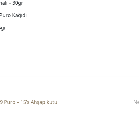
alı – 30gr
 Puro Kağıdı
5gr
9 Puro – 15’s Ahşap kutu
Ne