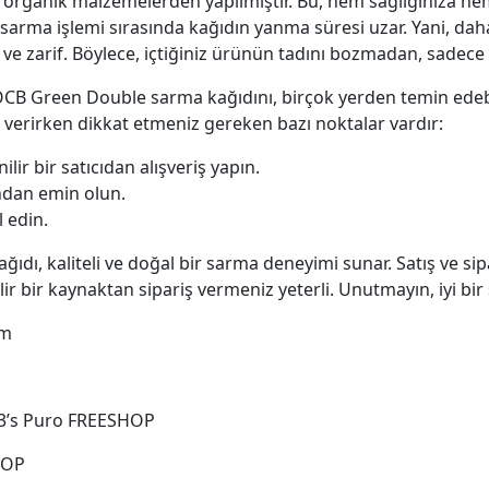
 organik malzemelerden yapılmıştır. Bu, hem sağlığınıza he
e, sarma işlemi sırasında kağıdın yanma süresi uzar. Yani, daha
e zarif. Böylece, içtiğiniz ürünün tadını bozmadan, sadece ke
. OCB Green Double sarma kağıdını, birçok yerden temin edebi
iş verirken dikkat etmeniz gereken bazı noktalar vardır:
ir bir satıcıdan alışveriş yapın.
ndan emin olun.
l edin.
ı, kaliteli ve doğal bir sarma deneyimi sunar. Satış ve sipar
r bir kaynaktan sipariş vermeniz yeterli. Unutmayın, iyi bir s
um
43’s Puro FREESHOP
HOP