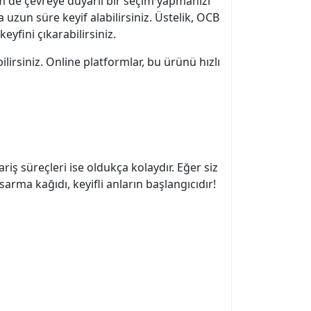
m de çevreye duyarlı bir seçim yapmanızı
 uzun süre keyif alabilirsiniz. Üstelik, OCB
yfini çıkarabilirsiniz.
lirsiniz. Online platformlar, bu ürünü hızlı
iş süreçleri ise oldukça kolaydır. Eğer siz
arma kağıdı, keyifli anların başlangıcıdır!