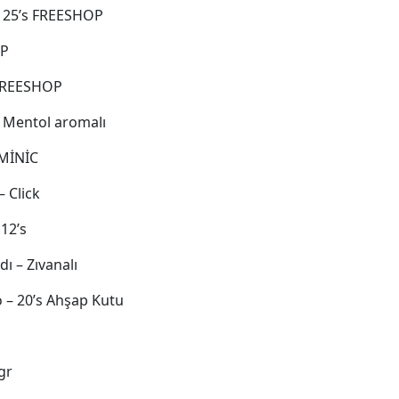
 25’s FREESHOP
OP
 FREESHOP
 Mentol aromalı
MİNİC
 Click
12’s
 – Zıvanalı
 – 20’s Ahşap Kutu
gr