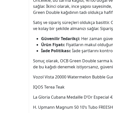
Öncelikle, bu sarma kağıdı, %100 doğal ve
sağlar. İkinci olarak, ince yapısı sayesind
Green Double kağıdının tadı oldukça hafif v
Satış ve sipariş süreçleri oldukça basittir
ve kolay bir şekilde almanızı sağlar. Sipar
Güvenilir Tedarikçi:
Her zaman güvenil
Ürün Fiyatı:
Fiyatların makul olduğu
İade Politikası:
İade şartlarını kontro
Sonuç olarak, OCB Green Double sarma kağıd
de bu kağıdı denemek istiyorsanız, güvenili
Vozol Vista 20000 Watermelon Bubble G
IQOS Terea Teak
La Gloria Cubana Medaille D’Or Especial 
H. Upmann Magnum 50 10’s Tubo FREES