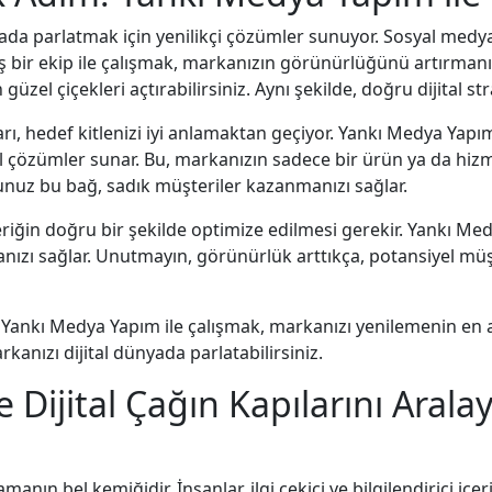
da parlatmak için yenilikçi çözümler sunuyor. Sosyal medya 
bir ekip ile çalışmak, markanızın görünürlüğünü artırmanın 
zel çiçekleri açtırabilirsiniz. Aynı şekilde, doğru dijital str
ı, hedef kitlenizi iyi anlamaktan geçiyor. Yankı Medya Yapım,
 özel çözümler sunar. Bu, markanızın sadece bir ürün ya da h
unuz bu bağ, sadık müşteriler kazanmanızı sağlar.
çeriğin doğru bir şekilde optimize edilmesi gerekir. Yankı Me
nızı sağlar. Unutmayın, görünürlük arttıkça, potansiyel müşt
Yankı Medya Yapım ile çalışmak, markanızı yenilemenin en akı
 markanızı dijital dünyada parlatabilirsiniz.
 Dijital Çağın Kapılarını Arala
arlamanın bel kemiğidir. İnsanlar, ilgi çekici ve bilgilendirici i