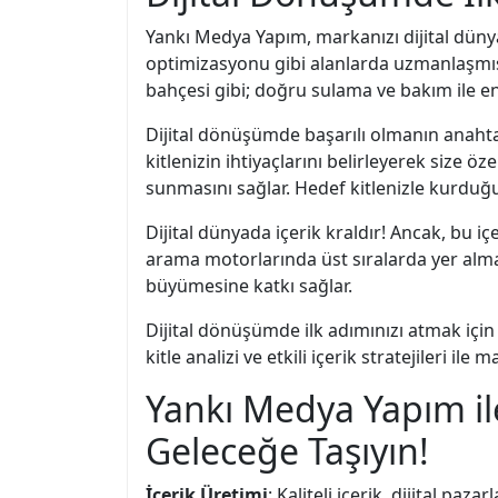
Yankı Medya Yapım, markanızı dijital dünya
optimizasyonu gibi alanlarda uzmanlaşmış 
bahçesi gibi; doğru sulama ve bakım ile en gü
Dijital dönüşümde başarılı olmanın anahtar
kitlenizin ihtiyaçlarını belirleyerek size
sunmasını sağlar. Hedef kitlenizle kurduğ
Dijital dünyada içerik kraldır! Ancak, bu i
arama motorlarında üst sıralarda yer alma
büyümesine katkı sağlar.
Dijital dönüşümde ilk adımınızı atmak için 
kitle analizi ve etkili içerik stratejileri ile
Yankı Medya Yapım ile
Geleceğe Taşıyın!
İçerik Üretimi
: Kaliteli içerik, dijital paz