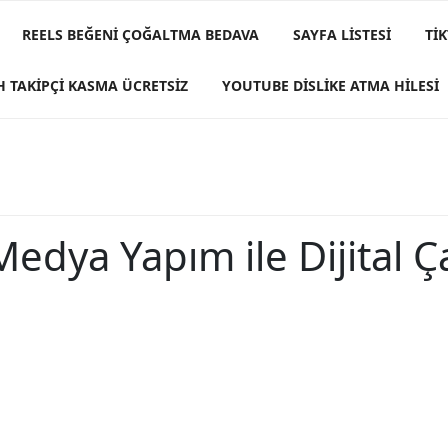
REELS BEĞENI ÇOĞALTMA BEDAVA
SAYFA LISTESI
TI
H TAKIPÇI KASMA ÜCRETSIZ
YOUTUBE DISLIKE ATMA HILESI
edya Yapım ile Dijital Ç