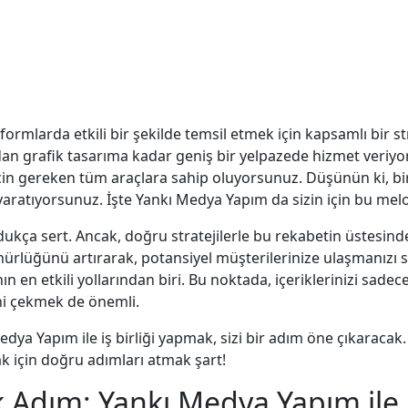
atformlarda etkili bir şekilde temsil etmek için kapsamlı bir s
 grafik tasarıma kadar geniş bir yelpazede hizmet veriyo
çin gereken tüm araçlara sahip oluyorsunuz. Düşünün ki, bir 
ratıyorsunuz. İşte Yankı Medya Yapım da sizin için bu melo
ukça sert. Ancak, doğru stratejilerle bu rekabetin üstes
ürlüğünü artırarak, potansiyel müşterilerinize ulaşmanızı s
ın en etkili yollarından biri. Bu noktada, içeriklerinizi sadece
ini çekmek de önemli.
edya Yapım ile iş birliği yapmak, sizi bir adım öne çıkaraca
k için doğru adımları atmak şart!
k Adım: Yankı Medya Yapım ile 