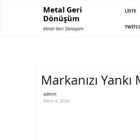
Skip
Metal Geri
to
LISTE
Dönüşüm
content
TWITC
Metal Geri Dönüşüm
Markanızı Yankı M
admin
Ekim 4, 2024