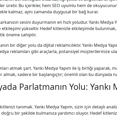
kler üretir. Bu içerikler, hem SEO uyumlu hem de okuyucunun i
mekle kalmaz, aynı zamanda duygusal bir bağ kurar.
arkanızın sesini duyurmanın en hızlı yoludur. Yankı Medya Ya
ve etkileşimi yükseltir. Hedef kitlenizle etkileşimde bulunmak,
itik öneme sahiptir.
anın bir diğer yolu da dijital reklamcılıktır. Yankı Medya Y
 medya reklamları gibi araçlarla, potansiyel müşterilerinize u
mları atmak şart. Yankı Medya Yapım ile iş birliği yaparak, m
er almak, sadece bir başlangıçtır; önemli olan bu dünyada nas
nyada Parlatmanın Yolu: Yankı 
 kitlenizi tanımak. Yankı Medya Yapım, sizin için detaylı anal
ini doğru bir şekilde bulmanıza yardımcı oluyor. Hedef kitlen