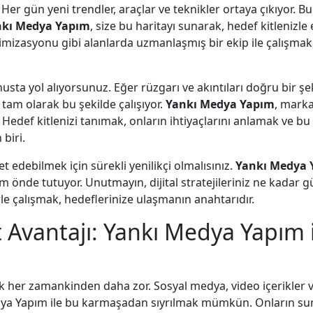
n. Her gün yeni trendler, araçlar ve teknikler ortaya çıkıyor
nkı Medya Yapım
, size bu haritayı sunarak, hedef kitlenizle e
timizasyonu gibi alanlarda uzmanlaşmış bir ekip ile çalışm
sta yol alıyorsunuz. Eğer rüzgarı ve akıntıları doğru bir ş
de tam olarak bu şekilde çalışıyor.
Yankı Medya Yapım
, marka
. Hedef kitlenizi tanımak, onların ihtiyaçlarını anlamak ve b
biri.
et edebilmek için sürekli yenilikçi olmalısınız.
Yankı Medya 
 önde tutuyor. Unutmayın, dijital stratejileriniz ne kadar g
le çalışmak, hedeflerinize ulaşmanın anahtarıdır.
 Avantajı: Yankı Medya Yapım 
 her zamankinden daha zor. Sosyal medya, video içerikler ve
a Yapım ile bu karmaşadan sıyrılmak mümkün. Onların sundu