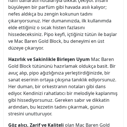
hafif baharatlı notalarıyla dikkat çekiyor. İnsanı
büyüleyen bir parfüm gibi havada asılı kalıyor;
nefes aldıkça bu zengin kokunun tadını
çıkarıyorsunuz. Her dumanınızda, ilk kullanımda
elde ettiğiniz o sıcak histen fazlasını
hissedeceksiniz. Pipo keyfi, içtiğiniz tütün ile başlar
ve Mac Baren Gold Block, bu deneyimi en üst
düzeye çıkarıyor.
Hazırlık ve Sakinlikle Birleşen Uyum
Mac Baren
Gold Block tütününü hazırlamak oldukça basit. Bir
avuç alıp, pipo ağızlığınıza yerleştirdiğinizde, bir
sanat eserinin ortaya çıkışına tanıklık ediyorsunuz.
Her duman, bir orkestranın notaları gibi dans
ediyor. Kendinizi rahatlatıcı bir melodiyle kaplanmış
gibi hissediyorsunuz. Gereken sabır ve dikkatin
ardından, bu lezzetin tadını çıkarmak, günün
stresini unutturuyor.
Göz alıcı, Zarif ve Kaliteli
olan Mac Baren Gold