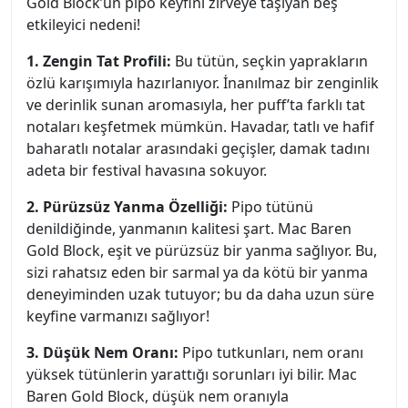
Gold Block’un pipo keyfini zirveye taşıyan beş
etkileyici nedeni!
1. Zengin Tat Profili:
Bu tütün, seçkin yaprakların
özlü karışımıyla hazırlanıyor. İnanılmaz bir zenginlik
ve derinlik sunan aromasıyla, her puff’ta farklı tat
notaları keşfetmek mümkün. Havadar, tatlı ve hafif
baharatlı notalar arasındaki geçişler, damak tadını
adeta bir festival havasına sokuyor.
2. Pürüzsüz Yanma Özelliği:
Pipo tütünü
denildiğinde, yanmanın kalitesi şart. Mac Baren
Gold Block, eşit ve pürüzsüz bir yanma sağlıyor. Bu,
sizi rahatsız eden bir sarmal ya da kötü bir yanma
deneyiminden uzak tutuyor; bu da daha uzun süre
keyfine varmanızı sağlıyor!
3. Düşük Nem Oranı:
Pipo tutkunları, nem oranı
yüksek tütünlerin yarattığı sorunları iyi bilir. Mac
Baren Gold Block, düşük nem oranıyla