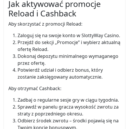
Jak aktywować promocje
Reload i Cashback
Aby skorzystać z promocji Reload:
Zaloguj się na swoje konto w SlottyWay Casino.
Przejdź do sekcji „Promocje” i wybierz aktualną
ofertę Reload.
Dokonaj depozytu minimalnego wymaganego
przez ofertę.
Potwierdź udział i odbierz bonus, który
zostanie zaksięgowany automatycznie.
Aby otrzymać Cashback:
Zadbaj o regularne sesje gry w ciągu tygodnia.
Sprawdź w panelu gracza wysokość zwrotu za
straty z poprzedniego okresu.
Odbierz środek zwrotu – środki pojawią się na
Twoim koncie bonusowym.