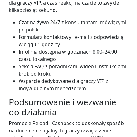
dla graczy VIP, a czas reakcji na czacie to zwykle
kilkadziesiąt sekund.
Czat na żywo 24/7 z konsultantami mówiącymi
po polsku
Formularz kontaktowy i e-mail z odpowiedzią
w ciągu 1 godziny
Infolinia dostępna w godzinach 8:00–24:00
czasu lokalnego
Sekcja FAQ z poradnikami wideo i instrukcjami
krok po kroku
Wsparcie dedykowane dla graczy VIP z
indywidualnym menedżerem
Podsumowanie i wezwanie
do działania
Promocje Reload i Cashback to doskonały sposób
na docenienie lojalnych graczy i zwiększenie