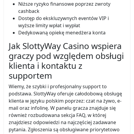
Niższe ryzyko finansowe poprzez zwroty
cashback
Dostęp do ekskluzywnych eventów VIP i
wyższe limity wpłat i wypłat
Dedykowaną opiekę menedżera konta
Jak SlottyWay Casino wspiera
graczy pod względem obsługi
klienta i kontaktu z
supportem
Wiemy, że szybki i profesjonalny support to
podstawa. SlottyWay oferuje całodobową obsługę
klienta w języku polskim poprzez: czat na żywo, e-
mail oraz infolinę. W panelu gracza znajduje się
również rozbudowana sekcja FAQ, w której
znajdziesz odpowiedzi na najczęściej zadawane
pytania. Zgłoszenia są obsługiwane priorytetowo