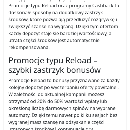
Promocje typu Reload oraz programy Cashback to
doskonałe sposoby na dodatkowy zastrzyk
środków, które pozwalają przedłużyć rozgrywkę i
zwiększyć szanse na wygraną. Dzięki tym ofertom
każdy depozyt staje się bardziej wartościowy, a
utrata części środków jest automatycznie
rekompensowana.
Promocje typu Reload –
szybki zastrzyk bonusów
Promocje Reload to bonusy przyznawane za każdy
kolejny depozyt po wyczerpaniu oferty powitalnej.
W zależności od aktualnej kampanii możesz
otrzymać od 20% do 50% wartości wpłaty lub
określoną liczbę darmowych spinów na wybrane
automaty. Dzięki temu nawet po kilku sesjach bez
wygranej masz szansę na odzyskanie części
utraconych środków i kontynuację gry.