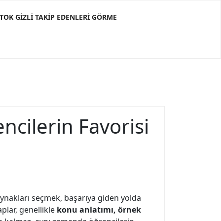
KTOK GIZLI TAKIP EDENLERI GÖRME
encilerin Favorisi
aynakları seçmek, başarıya giden yolda
aplar, genellikle
konu anlatımı, örnek