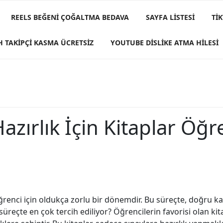
REELS BEĞENI ÇOĞALTMA BEDAVA
SAYFA LISTESI
TI
H TAKIPÇI KASMA ÜCRETSIZ
YOUTUBE DISLIKE ATMA HILESI
azırlık İçin Kitaplar Öğr
öğrenci için oldukça zorlu bir dönemdir. Bu süreçte, doğru k
 süreçte en çok tercih ediliyor? Öğrencilerin favorisi olan kit