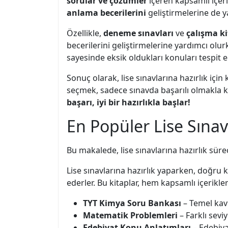
sorular ve çözümler
içeren kapsamlı içeri
anlama becerilerini
geliştirmelerine de y
Özellikle,
deneme sınavları
ve
çalışma ki
becerilerini geliştirmelerine yardımcı ol
sayesinde eksik oldukları konuları tespit ed
Sonuç olarak, lise sınavlarına hazırlık için
seçmek, sadece sınavda başarılı olmakla 
başarı, iyi bir hazırlıkla başlar!
En Popüler Lise Sınavı
Bu makalede, lise sınavlarına hazırlık sürec
Lise sınavlarına hazırlık yaparken, doğru 
ederler. Bu kitaplar, hem kapsamlı içerikler
TYT Kimya Soru Bankası
– Temel kavr
Matematik Problemleri
– Farklı sevi
Edebiyat Konu Anlatımları
– Edebiyat