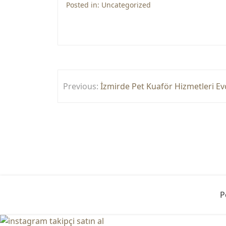
Posted in:
Uncategorized
Yazı
Previous:
İzmirde Pet Kuaför Hizmetleri Evc
gezinmesi
P