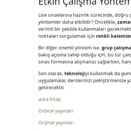
Etkin Çalışma Yöntem
Lise sınavlarına hazırlık sürecinde, doğru
yöntemler daha etkilidir? Öncelikle,
zaman
verimli bir şekilde kullanmaları gerekmekt
noktaları vurgulamak için
renkli kalemle
Bir diğer önemli yöntem ise,
grup çalışma
bakış açısına sahip olduğu için, bu tür çalış
sınav formatına alışmanızı sağlarken, ha
Son olarak,
teknoloji
yi kullanmak da günü
uygulamalar, derslerinizi pekiştirmenize ya
getirecektir.
aska kitap
Orbital yayınları
Orijinal yayınları