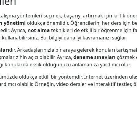
leri
 çalışma yöntemleri seçmek, başarıyı artırmak için kritik öne
 yönetimi
oldukça önemlidir. Öğrencilerin, her ders için bel
edir. Ayrıca,
not alma
teknikleri de etkili bir öğrenme için fa
r
kullanabilirsiniz. Bu, bilgiyi daha iyi kavramanızı sağlar.
ları
dır. Arkadaşlarınızla bir araya gelerek konuları tartışmak
malar zihin açıcı olabilir. Ayrıca,
deneme sınavları
çözmek de
ngi konularda eksik olduğunuzu anlamanıza yardımcı olur.
müzde oldukça etkili bir yöntemdir. İnternet üzerinden ulaşa
rdımcı olabilir. Örneğin, video dersler ve interaktif testler,