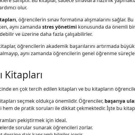
klere sahiptir. Bu kitaplar, sadece sınavlara hazırlık yapma
ardımcı olur.
tapları
, öğrencilerin sınav formatına alışmalarını sağlar. Bu 
urken, aynı zamanda
stres yönetimi
konusunda da önemli bir d
ebilir ve üzerine daha fazla çalışabilirler.
 kitaplar, öğrencilerin akademik başarılarını artırmada büyük 
kalmayıp, aynı zamanda öğrencilerin genel öğrenme süreçle
 Kitapları
inde en çok tercih edilen kitapları ve bu kitapların öğrencile
kitapları seçmek oldukça önemlidir. Öğrenciler,
başarıya ul
i hem de pratik soruları ile dikkat çekmektedir. İşte bu kitapl
amları pekiştirmek için ideal.
yelerde sorular sunarak öğrencileri zorlar.
 dersine dair kapsamlı bilgiler içerir.