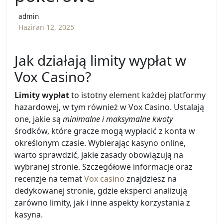
admin
Haziran 12, 2025
Jak działają limity wypłat w
Vox Casino?
Limity wypłat
to istotny element każdej platformy
hazardowej, w tym również w Vox Casino. Ustalają
one, jakie są
minimalne i maksymalne kwoty
środków, które gracze mogą wypłacić z konta w
określonym czasie. Wybierając kasyno online,
warto sprawdzić, jakie zasady obowiązują na
wybranej stronie. Szczegółowe informacje oraz
recenzje na temat
Vox casino
znajdziesz na
dedykowanej stronie, gdzie eksperci analizują
zarówno limity, jak i inne aspekty korzystania z
kasyna.