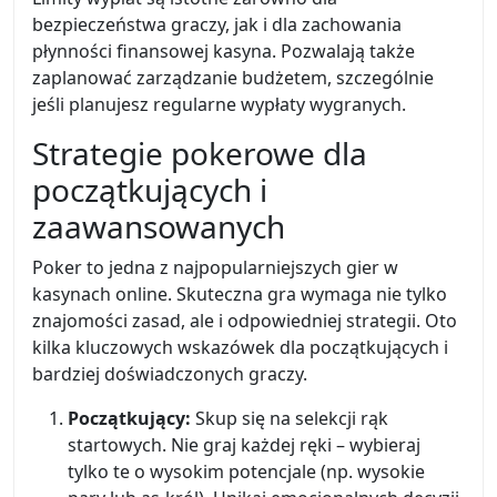
bezpieczeństwa graczy, jak i dla zachowania
płynności finansowej kasyna. Pozwalają także
zaplanować zarządzanie budżetem, szczególnie
jeśli planujesz regularne wypłaty wygranych.
Strategie pokerowe dla
początkujących i
zaawansowanych
Poker to jedna z najpopularniejszych gier w
kasynach online. Skuteczna gra wymaga nie tylko
znajomości zasad, ale i odpowiedniej strategii. Oto
kilka kluczowych wskazówek dla początkujących i
bardziej doświadczonych graczy.
Początkujący:
Skup się na selekcji rąk
startowych. Nie graj każdej ręki – wybieraj
tylko te o wysokim potencjale (np. wysokie