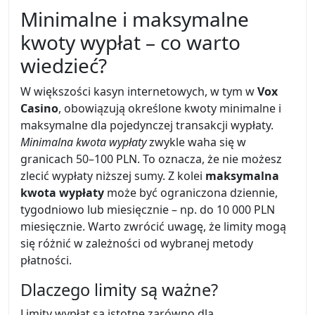
Minimalne i maksymalne
kwoty wypłat – co warto
wiedzieć?
W większości kasyn internetowych, w tym w
Vox
Casino
, obowiązują określone kwoty minimalne i
maksymalne dla pojedynczej transakcji wypłaty.
Minimalna kwota wypłaty
zwykle waha się w
granicach 50–100 PLN. To oznacza, że nie możesz
zlecić wypłaty niższej sumy. Z kolei
maksymalna
kwota wypłaty
może być ograniczona dziennie,
tygodniowo lub miesięcznie – np. do 10 000 PLN
miesięcznie. Warto zwrócić uwagę, że limity mogą
się różnić w zależności od wybranej metody
płatności.
Dlaczego limity są ważne?
Limity wypłat są istotne zarówno dla