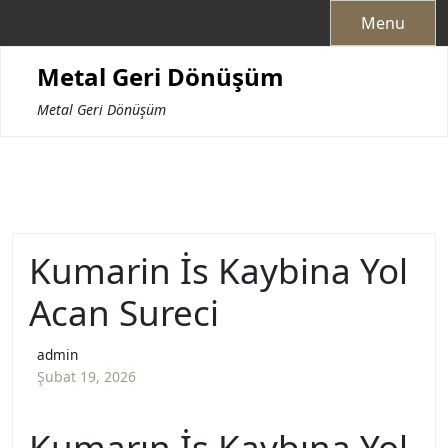
Skip
Menu
to
content
Metal Geri Dönüşüm
Metal Geri Dönüşüm
Kumarin İs Kaybina Yol
Acan Sureci
admin
Şubat 19, 2026
Kumarın İş Kaybına Yol