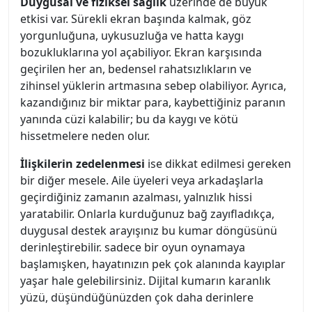
Duygusal ve fiziksel sağlık
üzerinde de büyük
etkisi var. Sürekli ekran başında kalmak, göz
yorgunluğuna, uykusuzluğa ve hatta kaygı
bozukluklarına yol açabiliyor. Ekran karşısında
geçirilen her an, bedensel rahatsızlıkların ve
zihinsel yüklerin artmasına sebep olabiliyor. Ayrıca,
kazandığınız bir miktar para, kaybettiğiniz paranın
yanında cüzi kalabilir; bu da kaygı ve kötü
hissetmelere neden olur.
İlişkilerin zedelenmesi
ise dikkat edilmesi gereken
bir diğer mesele. Aile üyeleri veya arkadaşlarla
geçirdiğiniz zamanın azalması, yalnızlık hissi
yaratabilir. Onlarla kurduğunuz bağ zayıfladıkça,
duygusal destek arayışınız bu kumar döngüsünü
derinleştirebilir. sadece bir oyun oynamaya
başlamışken, hayatınızın pek çok alanında kayıplar
yaşar hale gelebilirsiniz. Dijital kumarın karanlık
yüzü, düşündüğünüzden çok daha derinlere