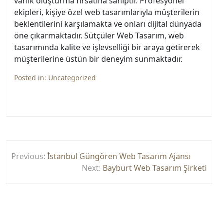
varlık oluşturma fırsatına sahiptir. Profesyonel
ekipleri, kişiye özel web tasarımlarıyla müşterilerin
beklentilerini karşılamakta ve onları dijital dünyada
öne çıkarmaktadır. Sütçüler Web Tasarım, web
tasarımında kalite ve işlevselliği bir araya getirerek
müşterilerine üstün bir deneyim sunmaktadır.
Posted in:
Uncategorized
Yazı
Previous:
İstanbul Güngören Web Tasarım Ajansı
gezinmesi
Next:
Bayburt Web Tasarım Şirketi