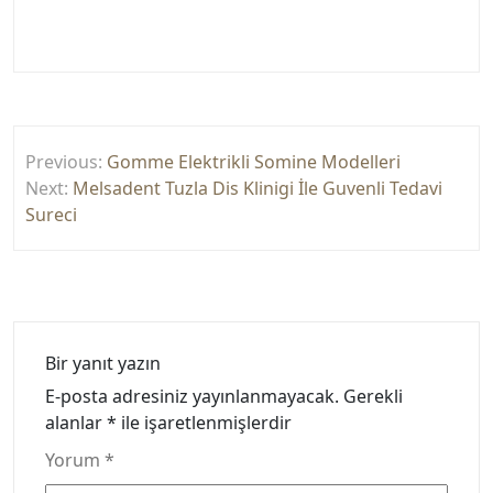
Yazı
Previous:
Gomme Elektrikli Somine Modelleri
gezinmesi
Next:
Melsadent Tuzla Dis Klinigi İle Guvenli Tedavi
Sureci
Bir yanıt yazın
E-posta adresiniz yayınlanmayacak.
Gerekli
alanlar
*
ile işaretlenmişlerdir
Yorum
*