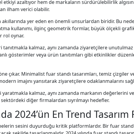
l etkiyi azaltıyor hem de markaların sürdürülebilirlik algısın
n ilham verici olabilir.
rin akıllarında yer eden en önemli unsurlardan biridir. Bu ned
atma kullanımı, ilginç geometrik formlar, büyük ölçekli grafik
r rol oynar.
ri tanıtmakla kalmaz, aynı zamanda ziyaretçilere unutulmaz
anlı gösterimler veya ürün tanıtımları gibi etkinlikler düzenl
 öne çıkar. Minimalist fuar standı tasarımları, temiz çizgiler v
odern imajını yansıtarak ziyaretçilere odaklanmalarını sağl
ki yaratmakla kalmaz, aynı zamanda markanın değerlerini ve y
k sektördeki diğer firmalardan sıyrılmayı hedefler.
da 2024’ün En Trend Tasarım Fi
elerin sesini duyurduğu kritik platformlardır. Bir fuar standı
akacak şekilde tasarlanmalıdır. 2024 yılında fuar standı ta