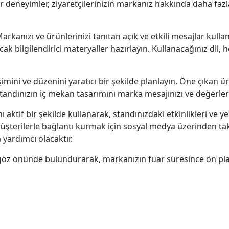
r deneyimler, ziyaretçilerinizin markanız hakkında daha fazl
 Markanızı ve ürünlerinizi tanıtan açık ve etkili mesajlar kull
 bilgilendirici materyaller hazırlayın. Kullanacağınız dil, he
şimini ve düzenini yaratıcı bir şekilde planlayın. Öne çıkan ür
 standınızın iç mekan tasarımını marka mesajınızı ve değerleri
ktif bir şekilde kullanarak, standınızdaki etkinlikleri ve yeni
l müşterilerle bağlantı kurmak için sosyal medya üzerinden ta
ardımcı olacaktır.
i göz önünde bulundurarak, markanızın fuar süresince ön pla