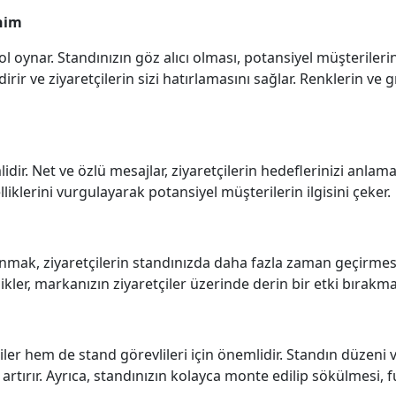
nim
ol oynar. Standınızın göz alıcı olması, potansiyel müşterileri
irir ve ziyaretçilerin sizi hatırlamasını sağlar. Renklerin ve 
ir. Net ve özlü mesajlar, ziyaretçilerin hedeflerinizi anlamasın
liklerini vurgulayarak potansiyel müşterilerin ilgisini çeker.
anmak, ziyaretçilerin standınızda daha fazla zaman geçirmesin
kler, markanızın ziyaretçiler üzerinde derin bir etki bırakmas
çiler hem de stand görevlileri için önemlidir. Standın düzeni v
rır. Ayrıca, standınızın kolayca monte edilip sökülmesi, fuar