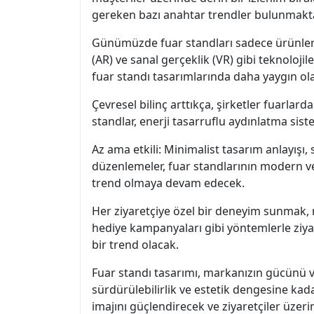
gereken bazı anahtar trendler bulunmakta
Günümüzde fuar standları sadece ürünleri 
(AR) ve sanal gerçeklik (VR) gibi teknolojil
fuar standı tasarımlarında daha yaygın ola
Çevresel bilinç arttıkça, şirketler fuarlar
standlar, enerji tasarruflu aydınlatma sist
Az ama etkili: Minimalist tasarım anlayışı,
düzenlemeler, fuar standlarının modern ve 
trend olmaya devam edecek.
Her ziyaretçiye özel bir deneyim sunmak, ma
hediye kampanyaları gibi yöntemlerle ziyare
bir trend olacak.
Fuar standı tasarımı, markanızın gücünü ve
sürdürülebilirlik ve estetik dengesine kada
imajını güçlendirecek ve ziyaretçiler üzerin