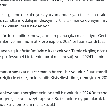
dır.
sergilemekle kalmıyor, aynı zamanda ziyaretçilere interakti
er, standların etkileşim düzeyini artırarak marka deneyimini z
rak kullanılması bekleniyor.
da sürdürülebilirlik mesajlarını ön plana çıkarmak istiyor. G
emleri ve minimum atık prensipleri, 2024'te fuar standı tasar
 sade ve şık görünümüyle dikkat çekiyor. Temiz çizgiler, nötr 
profesyonel bir izlenim bırakmasını sağlıyor. 2024'te, mini
rka sadakatini artırmanın önemli bir yoludur. Fuar standları,
tçilerle etkileşim kurabilir. Kişiselleştirilmiş deneyimler, 
 vizyonunu sergilemenin önemli bir yoludur. 2024'ün trend ta
r geniş bir yelpazeyi kapsıyor. Bu trendlere uygun olarak tas
de kalıcı bir izlenim bırakacaktır.