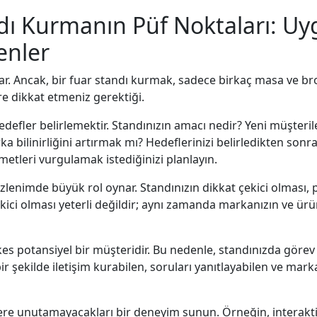
andı Kurmanın Püf Noktaları:
enler
r. Ancak, bir fuar standı kurmak, sadece birkaç masa ve broşür
re dikkat etmeniz gerektiği.
et hedefler belirlemektir. Standınızın amacı nedir? Yeni müşte
ilinirliğini artırmak mı? Hedeflerinizi belirledikten sonra,
metleri vurgulamak istediğinizi planlayın.
 izlenimde büyük rol oynar. Standınızın dikkat çekici olması, 
kici olması yeterli değildir; aynı zamanda markanızın ve ürün
es potansiyel bir müşteridir. Bu nedenle, standınızda görev a
 bir şekilde iletişim kurabilen, soruları yanıtlayabilen ve ma
ere unutamayacakları bir deneyim sunun. Örneğin, interaktif