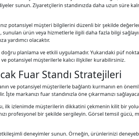
diyeler sunun. Ziyaretçilerin standınızda daha uzun süre kal
nız potansiyel müşteri bilgilerini düzenli bir şekilde değerle
sunulan ürün veya hizmetlerle ilgili daha fazla bilgi sağlayın
ıza yardımcı olacaktır.
ı, doğru planlama ve etkili uygulamadır. Yukarıdaki püf nok
 potansiyel müşterilerle kalıcı ilişkiler kurabilirsiniz.
ak Fuar Standı Stratejileri
nın ve potansiyel müşterilerle bağlantı kurmanın en önemli y
ir. İşte markanızı fuar standınızla öne çıkarmanızı sağlayacak
ı, ilk izlenimde müşterilerin dikkatini çekmenin kilit bir yol
ızı profesyonel bir şekilde sergileyin. Görsel temsil gücü, ma
etkileşimli deneyimler sunun. Örneğin, ürünlerinizi deneyebi