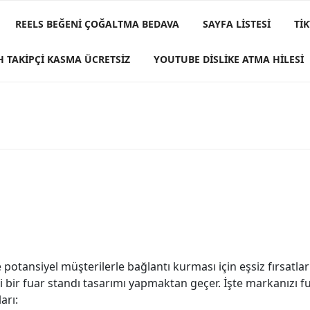
REELS BEĞENI ÇOĞALTMA BEDAVA
SAYFA LISTESI
TI
H TAKIPÇI KASMA ÜCRETSIZ
YOUTUBE DISLIKE ATMA HILESI
 potansiyel müşterilerle bağlantı kurması için eşsiz fırsatlar
ci bir fuar standı tasarımı yapmaktan geçer. İşte markanızı f
arı: