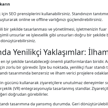
ıkarın
için SEO prensiplerini kullanabilirsiniz. Standınızın tanıtım
şturarak online ve offline varlığınızı güçlendirebilirsiniz.
kili bir şekilde tasarlanması ve yönetilmesi, işletmenizin 
leşimli unsurlar ve işlevsellik gibi unsurları doğru bir şekilde
 dönüştürebilirsiniz.
da Yenilikçi Yaklaşımlar: İlha
 en iyi şekilde tanıtabileceği önemli platformlardan biridir. 
n zorlu bir görevdir. İşte bu noktada, yenilikçi fuar standı
andı tasarımında benzersiz ve ilham verici projelere odakla
nin gücünü kullanarak ziyaretçilere unutulmaz deneyimler su
rçeklik (VR) entegrasyonuyla tasarlanmış standlar. Ziyaretçile
eri doğrudan görebilirler.
 standı tasarımına da yansımış durumda. Geri dönüştürülebili