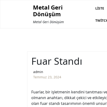
Skip
Metal Geri
to
LISTE
Dönüşüm
content
TWITC
Metal Geri Dönüşüm
Fuar Standı
admin
Temmuz 23, 2024
Fuarlar, bir işletmenin kendini tanıtması ve
olmanın anahtarı, dikkat çekici ve etkileyi
olan fuar standı tasarımının önemli unsurl