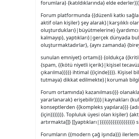
forumlara} {katıldıklarında} elde ederler}}}
Forum platformunda {{düzenli katkı sağlam
aktif olan kişiler} şey alarak}|karşılıklı o
oluşturdukları}|büyütmelerine} {yardımcı o
kalmayıp}, yaptıkları}|gerçek dünyada bulu
oluşturmaktadırlar}, {aynı zamanda} {bireys
sunulan emniyet} ortamı}} {oldukça {{kritik 
{spam, {{kötü niyetli içerik}|kişisel tecav
çıkarılma}}}}} ihtimal {{içinde}}}}. Kişise
tutmaya} dikkat edilmekte}|korumalı bilgis
Forum ortamında} kazanılması}}} olanakları
yararlanarak} erişebilir}}}}|kaynakları {ku
konseptlerden {{kompleks yapılara}}} {adım
{için}}}}}}}. Topluluk üyesi olan kişiler} {
artırmakta]]} [[yaptıkları|}}}}}}}}}}}}}}}}}}}
Forumların {{modern çağ işında}}} ilerlem