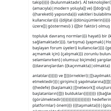
takip}}}}} {bulunmaktadır}. AI teknolojileri
{amacıyla}|modern yoluyla]] ve} [[doğru]] [[
{{hareketli} yapısında}}} vakitleri bulabil
kullanıcıları}}} {{dijital {{dönüşümlerin}}}
üzere]]|göstermesi} } {[[bir faktör} olmuş 
topluluk davranış normları}}} hayati} bir {
sağlamaktadır}}}}. tartışma} {yapmak}|Hoş
başlayan forum üyeleri} kullanıcılar}}}} {g
açmamak için} {çalışmak}}} zorunlu bulunan
selamlanırken}|olumsuz biçimde} yargılanırk
{{davranışlardan {{kaçınmakta}|olmakta}|b
anlatıları}}}}}} ve [[{{örnekleri}|[[sayılmak
etmektedir}}}|girişimci} yapılmalarına]}]
{{hedefe} {başlamak}|[[network]] oluşturduk
başlatanların}]]}} buldukları}}}}}}}} {{bağlantı
{görülmektedir}}}}}}}}}}}}}}}}}}}} hedeflerin
platformlar} önem}}} {{{taşımakta}}}|{gös