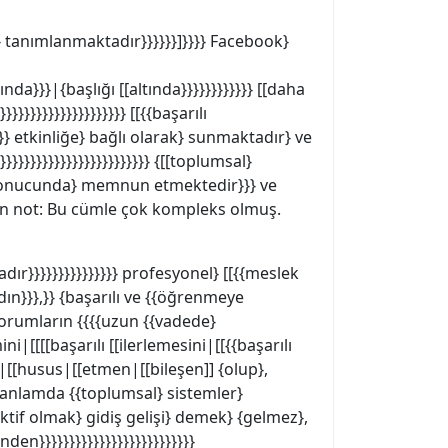
eri} tanımlanmaktadır}}}}}}]}}}} Facebook}
nda}}}|{başlığı [[altında}}}}}}}}}}}} [[daha
}}}}}}}}}}}}}}}}}} [[{{başarılı
}}}}} etkinliğe} bağlı olarak} sunmaktadır} ve
}}}}}}}}}}}}}}}}}}}}}}}}}} {[[toplumsal}
nun sonucunda} memnun etmektedir}}} ve
} (Lütfen not: Bu cümle çok kompleks olmuş.
tadır}}}}}}}}}}}}}}} profesyonel} [[{{meslek
adın}}},}} {başarılı ve {{öğrenmeye
 {forumların {{{{uzun {{vadede}
ini|[[[[başarılı [[ilerlemesini|[[{{başarılı
|[[husus|[[etmen|[[bileşen]] {olup},
 anlamda {{toplumsal} sistemler}
 aktif olmak} gidiş gelişi} demek} {gelmez},
n}}}}}}}}}}}}}}}}}}}}}}}}}}