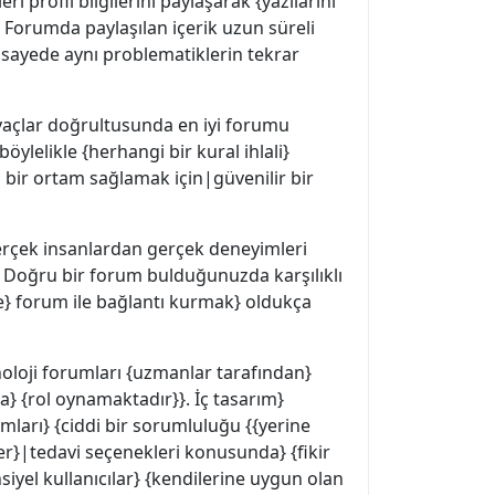
 profil bilgilerini paylaşarak {yazılarını
ir. Forumda paylaşılan içerik uzun süreli
u sayede aynı problematiklerin tekrar
iyaçlar doğrultusunda en iyi forumu
ylelikle {herhangi bir kural ihlali}
 bir ortam sağlamak için|güvenilir bir
erçek insanlardan gerçek deneyimleri
. Doğru bir forum bulduğunuzda karşılıklı
e} forum ile bağlantı kurmak} oldukça
knoloji forumları {uzmanlar tarafından}
} {rol oynamaktadır}}. İç tasarım}
umları} {ciddi bir sorumluluğu {{yerine
ler}|tedavi seçenekleri konusunda} {fikir
siyel kullanıcılar} {kendilerine uygun olan