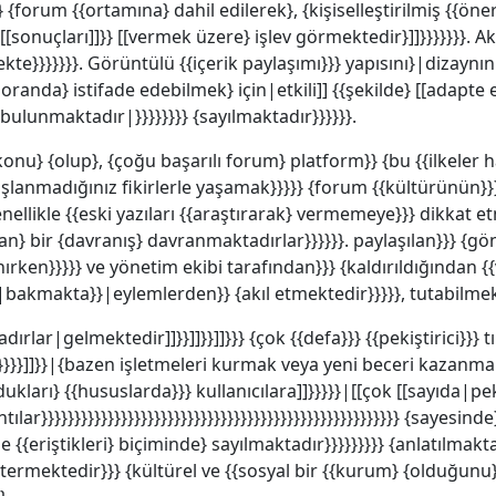
} {forum {{ortamına} dahil edilerek}, {kişiselleştirilmiş {{ön
sonuçları]]}} [[vermek üzere} işlev görmektedir}]]}}}}}}}. Akıl
mekte}}}}}}}. Görüntülü {{içerik paylaşımı}}} yapısını}|dizaynı
}} oranda} istifade edebilmek} için|etkili]] {{şekilde} [[adapte
bulunmaktadır|}}}}}}}} {sayılmaktadır}}}}}}.
konu} {olup}, {çoğu başarılı forum} platform}} {bu {{ilkeler 
lanmadığınız fikirlerle yaşamak}}}}} {forum {{kültürünün}}} 
enellikle {{eski yazıları {{araştırarak} vermemeye}}} dikkat 
} bir {davranış} davranmaktadırlar}}}}}}. paylaşılan}}} {gön
en}}}}} ve yönetim ekibi tarafından}}} {kaldırıldığından {{v
akmakta}}|eylemlerden}} {akıl etmektedir}}}}}, tutabilmek
tadırlar|gelmektedir]]}}]]}}]]}}} {çok {{defa}}} {{pekiştirici}}}
]}}}}}]]}}|{bazen işletmeleri kurmak veya yeni beceri kazanm
ları} {{hususlarda}}} kullanıcılara]]}}}}}|[[çok [[sayıda|pek}
lar}}}}}}}}}}}}}}}}}}}}}}}}}}}}}}}}}}}}}}}}}}}}}}}}}}}}}} {sayesinde
e {{eriştikleri} biçiminde} sayılmaktadır}}}}}}}}} {anlatılmaktad
termektedir}}} {kültürel ve {{sosyal bir {{kurum} {olduğunu