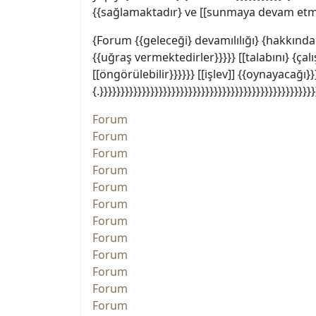
{{sağlamaktadır} ve [[sunmaya devam etmekt
{Forum {{geleceği} devamılılığı} {hakkında {
{{uğraş vermektedirler}}}}} [[talabını} {çal
[[öngörülebilir}}}}}} [[işlev]] {{oynayacağı}}
{.}}}}}}}}}}}}}}}}}}}}}}}}}}}}}}}}}}}}}}}}}}}}}}}}}}}
Forum
Forum
Forum
Forum
Forum
Forum
Forum
Forum
Forum
Forum
Forum
Forum