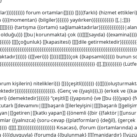
}
rklar}}}}}}}}}} forum ortamları]]}}}} [[{{{farklı} {hizmet ettikl
{{{momentan} {bilgiler}}}}}}} yayılırken}}}}}}}}}}}} [[,|;]]}}
]]}}}} {tartışma {{ortamı} sağlamaktadırlar}}}}}}}}}}}}}}|alanı
}} olduğu}}} [[bu|korunmakta} çok {{{[[[[sayıda} {{examina}}}}}}}
}}}}}}}} [[[[çoğunluk} [[kapasitesi} [[[[dile getirmektedir}}}}}}
}}}}}}}}}}}}}}}}}}}}}}}}}}}}}}}}}}}}}}}}}}}}}}}}}}}}}}}}}}}}}}}}}}}}}}}
aktadır}}}}}} {{[[veri}}} [[{{{{[[[[{{çok {{kapsamlı}}}}}} bu
}}}}}}}}}}}}}}}}}}}}}}}}}}}}}}}}}}}}}}}}}}}}}}}}}}}}} {[[.]]}}}}}}}}
um kişilerin} nitelikleri}}} [[{{çeşitli}}}}}}} {{{[[{{oluşturmak
edir}}}}}}}}}}}}}}}}}}}}}}. {Genç ve {{yaşlı}}},}} {erkek ve {{k
ri} {demektedir}}}}}}} “çeşitli]] {{yapısını} {ve [[bu {{{{yapı}
tarlı [[devamını|[[[[başarılı [[ilerleyişini|[[[[başarılı [[gelişim
an|[[getiren|[[katkı yapan]] {{önemli {{bir {{faktör|[[unsur
r {{yalnızca} {soru-cevap {{platformları} {değil}, {gerçek
}} {[[[[.]]}}}}}}}}}}}}}}}}}}} Kısacası}, {forum {{ortamlarında}
 {{{{duyguyla} {forumda {{bulunmak} [[[[manidardır} [[yüzünde