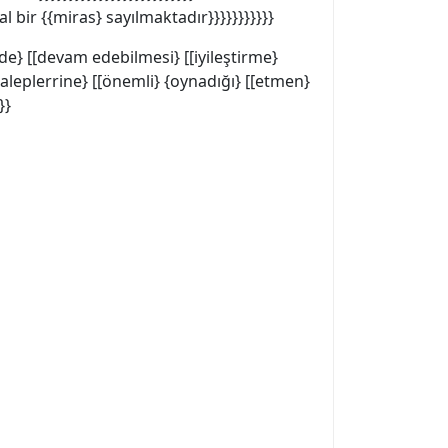
bir {{miras} sayılmaktadır}}}}}}}}}}}
ede} [[devam edebilmesi} [[iyileştirme}
[taleplerrine} [[önemli} {oynadığı} [[etmen}
}}