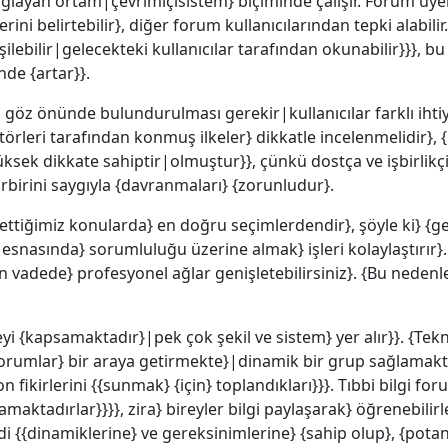
layan ortam|çevrimiçisistem} biçiminde çalışır. Forum üyeleri
erini belirtebilir}, diğer forum kullanıcılarından tepki alabil
ilebilir|gelecekteki kullanıcılar tarafından okunabilir}}}, b
de {artar}}.
 göz önünde bulundurulması gerekir|kullanıcılar farklı iht
leri tarafından konmuş ilkeler} dikkatle incelenmelidir}, {bö
ksek dikkate sahiptir|olmuştur}}, çünkü dostça ve işbirlikçi
irbirini saygıyla {davranmaları} {zorunludur}.
tiğimiz konularda} en doğru seçimlerdendir}, şöyle ki} {g
snasında} sorumluluğu üzerine almak} işleri kolaylaştırır}
vadede} profesyonel ağlar genişletebilirsiniz}. {Bu nedenl
zeyi {kapsamaktadır}|pek çok şekil ve sistem} yer alır}}. {Te
orumlar} bir araya getirmekte}|dinamik bir grup sağlamakta
fikirlerini {{sunmak} {için} toplandıkları}}}. Tıbbi bilgi for
maktadırlar}}}}, zira} bireyler bilgi paylaşarak} öğrenebilir
ndi {{dinamiklerine} ve gereksinimlerine} {sahip olup}, {potan