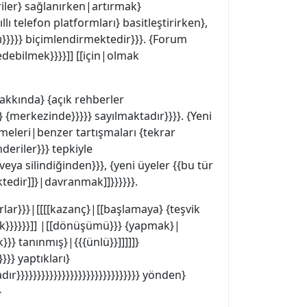
eriler} sağlanırken|artırmak}
lı telefon platformları} basitleştirirken},
nı}}}}} biçimlendirmektedir}}}. {Forum
 edebilmek}}}}]] [[için|olmak
hakkında} {açık rehberler
{merkezinde}}}}} sayılmaktadır}}}}. {Yeni
etmeleri|benzer tartışmaları {tekrar
deriler}}} tepkiyle
eya silindiğinden}}}, {yeni üyeler {{bu tür
tedir]]}|davranmak]]}}}}}}.
 tırlar}}}|[[[[kazanç}|[[başlamaya} {teşvik
ak}}}}}}]] |[[dönüşümü}}} {yapmak}|
}} tanınmış}|{{{ünlü}}]]]]]}
}}}} yaptıkları}
ır}}}}}}}}}}}}}}}}}}}}}}}}}}}}}} yönden}
}