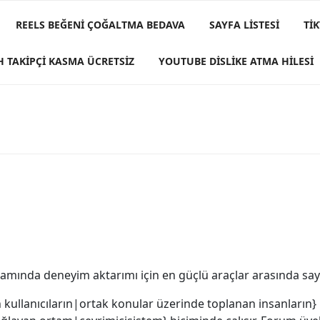
REELS BEĞENI ÇOĞALTMA BEDAVA
SAYFA LISTESI
TI
H TAKIPÇI KASMA ÜCRETSIZ
YOUTUBE DISLIKE ATMA HILESI
mında deneyim aktarımı için en güçlü araçlar arasında sayı
 kullanıcıların|ortak konular üzerinde toplanan insanların} 