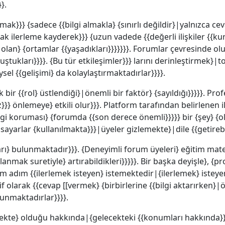
}.
ak}}} {sadece {{bilgi almakla} {sınırlı değildir}|yalnızca 
larak ilerleme kayderek}}} {uzun vadede {{değerli ilişkiler {{ku
lan} {ortamlar {{yaşadıkları}}}}}}}. Forumlar çevresinde olu
ştukları}}}}. {Bu tür etkileşimler}}} larını derinleştirmek}
el {{gelişimi} da kolaylaştırmaktadırlar}}}}.
bir {{rol} üstlendiği}|önemli bir faktör} {sayıldığı}}}}}. Pro
üz}}} önlemeye} etkili olur}}}. Platform tarafından belirlenen
l bilgi koruması} {forumda {{son derece önemli}}}}} bir {şey} 
ayarlar {kullanılmakta}}}|üyeler gizlemekte}|dile {{getirebil
} bulunmaktadır}}}. {Deneyimli forum üyeleri} eğitim materya
llanmak suretiyle} artırabildikleri}}}}}. Bir başka deyişle},
 adım {{ilerlemek isteyen} istemektedir|{ilerlemek} isteyen
aktif olarak {{cevap [[vermek} {birbirlerine {{bilgi aktarırken
 sunmaktadırlar}}}}.
ekte} olduğu hakkında|{gelecekteki {{konumları hakkında}}}}