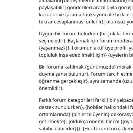
almalarını|deneyimlerini anlatmalarını} sağ
paylaşabilir|gönderileri aracılığıyla görüşl
korunur ve {arama fonksiyonu ile hızla eriş
tekrar cevaplanması önlenir}|olumsuz yön
Uygun bir forum bulurken {birçok kriterin
seçmeledir}. Başlamak için forum moderatör
{yaşanmaz}|}. Forumun aktif üye profili yü
topluluk inşa edebilmek} için}} {üyelerin b
Bir foruma katılmak {günümüzde} merak et
duyma şansı bulunur}. Forum tercih etme e
öğrenme gerçekleşir}, aynı zamanda {uzun 
önemlidir}.
Farklı forum kategorileri farklı} bir yelpa
destek sunulurken}, {hobiler hakkındaki f
ortamlarında} {binlerce üyenin} dekorasyon 
getirmekte}|{oldukça önemli bir rol {{oyna
sahibi olabilirler}}}. {Her forum türü} {ke