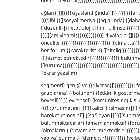
göstermektedir}}}}}}}}}}}}}}}}}}}}}}}}}}}}}}}}}
ağları} [[[[{{{{kıyaslandığında}]]}} {{{[[{{fa
{{{gibi {{[[sosyal medya {{ağlarında} [[daha {
[[düzenli}|metodolojik|ilmi|bilimsel}}}}}}}]]
[[{{[[arşivlenmiş}}}}}}}}}}}}}} diyaloglar]]}}
öncülleri}}}}}}}}}}}}}}}}}}}}}}}}}} [[olmakta}
her forum {{karakteristik} [[niteliği}}}}}}}}}}}}
{[[hizmet etmektedir]}}}}}}}}}}}}}}} bulunm
[[kuruma}}}}}}}}}}}}}}}}}}}}}}}}}}}}}}}}}}}}}}}}
Tekrar yazalım)
segmenti} geniş} ve {{diverse}]]}}}}}}}}}}|for
gruplarına} {{bölünen} {{etkinlik göstermekt
hevesli}}},}} evrensel} {komünitesine} kişile
{{{{korunmasını|[[{{[[kalıcı [[kalmasını|[[[[tu
hareket etmesini]] {{sağlayan|[[{{[[sunmay
bulunmaktadırlar} tamamlanmakta} {forumla
{olmalarını} {devam ettirmektedirler}}}}}}}}}
yapıya} sunmak} {demektir}}}}}}}}}}} {ve bu