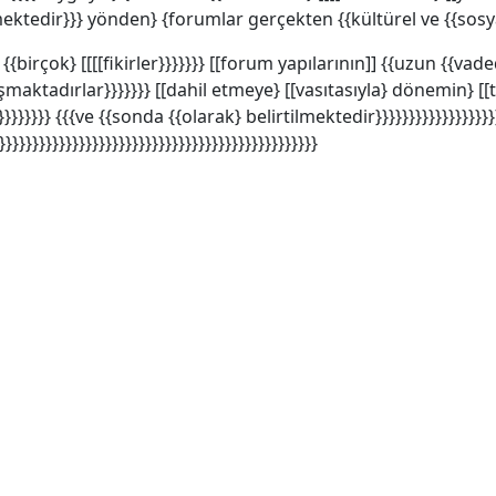
edir}}} yönden} {forumlar gerçekten {{kültürel ve {{sosyal 
{birçok} [[[[fikirler}}}}}}} [[forum yapılarının]] {{uzun {{vad
ışmaktadırlar}}}}}}} [[dahil etmeye} [[vasıtasıyla} dönemin} [
}}}}}}}} {{{ve {{sonda {{olarak} belirtilmektedir}}}}}}}}}}}}}}}}}}
}}}}}}}}}}}}}}}}}}}}}}}}}}}}}}}}}}}}}}}}}}}}}}}}