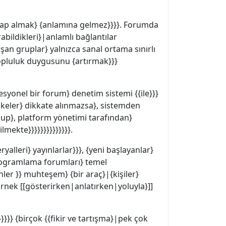
cevap almak} {anlamına gelmez}}}}. Forumda
rabildikleri}|anlamlı bağlantılar
şan gruplar} yalnızca sanal ortama sınırlı
|topluluk duygusunu {artırmak}}}
fesyonel bir forum} denetim sistemi {{ile}}}
 ilkeler} dikkate alınmazsa}, sistemden
{olup}, platform yönetimi tarafından}
mekte}}}}}}}}}}}}}}.
lleri} yayınlarlar}}}, {yeni başlayanlar}
 {programlama forumları} temel
ler }} muhteşem} {bir araç}|{kişiler}
}|örnek [[gösterirken|anlatırken|yoluyla}]]
}} {birçok {{fikir ve tartışma}|pek çok