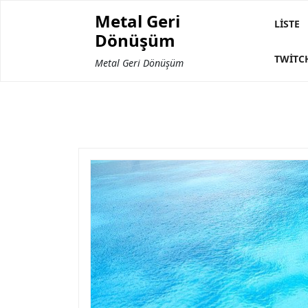
Skip
Metal Geri
to
LISTE
Dönüşüm
content
TWITC
Metal Geri Dönüşüm