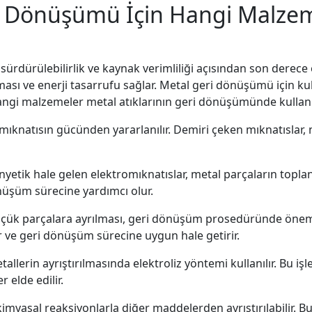
ri Dönüşümü İçin Hangi Malzem
sürdürülebilirlik ve kaynak verimliliği açısından son derece 
ası ve enerji tasarrufu sağlar. Metal geri dönüşümü için kul
 hangi malzemeler metal atıklarının geri dönüşümünde kullanı
mıknatısın gücünden yararlanılır. Demiri çeken mıknatıslar, m
nyetik hale gelen elektromıknatıslar, metal parçaların toplanm
önüşüm sürecine yardımcı olur.
küçük parçalara ayrılması, geri dönüşüm prosedüründe önem 
ir ve geri dönüşüm sürecine uygun hale getirir.
etallerin ayrıştırılmasında elektroliz yöntemi kullanılır. Bu i
r elde edilir.
 kimyasal reaksiyonlarla diğer maddelerden ayrıştırılabilir.