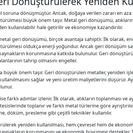
Geri Dönüştürülerek Yeniden Kul
el soruna dönüşmüştür. Ancak, doğaya verilen zararı en aza 
türülmesi büyük önem taşır. Metal geri dönüşümü, atıkların 
den kullanılabilir hale getirilir ve ekonomiye kazandırılır.
l geri dönüşümü, birçok avantaja sahiptir. İlk olarak, ene
ştürülmesi oldukça enerji yoğundur. Ancak geri dönüşüm say
kaynakların korunmasına katkıda bulunulur. Geri dönüştürüle
lanlarının tahrip olmasını engeller.
üyük önem taşır. Geri dönüştürülen metaller, yeniden işlen
kullanılmasını sağlar ve yeni üretim maliyetlerini düşürür.
lunur.
e farklı adımlar izlenir. İlk olarak, atıkların toplanması ve a
slerinde toplanır ve farklı metal türlerine göre ayrıştırılı
tme, döküm, presleme gibi çeşitli teknikler kullanılır.
ürülerek yeniden kullanılması, hem çevresel hem de ekonomi
l kaynakların korunmasını ve ekonomik büyümeyi destekler. T