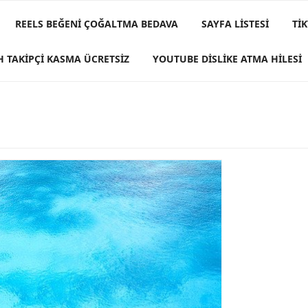
REELS BEĞENI ÇOĞALTMA BEDAVA
SAYFA LISTESI
TI
H TAKIPÇI KASMA ÜCRETSIZ
YOUTUBE DISLIKE ATMA HILESI