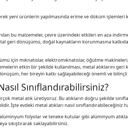
erek yeni ürünlerin yapılmasında erime ve döküm işlemleri kull
.
nılan bu malzemeler, çevre üzerindeki etkileri en aza indir
 Metal geri dönüşümü, doğal kaynakların korunmasına katkı
ümü için mıknatıslar, elektromıknatıslar, öğütme makineleri,
melerin etkin bir şekilde kullanılması, metal atıklarını geri
önüşüm, her bireyin katkı sağlayabileceği önemli ve bilinçli b
asıl Sınıflandırabilirsiniz?
çok metal atık üretiyoruz. Bu atıkların doğru şekilde sınıf
r. İşte evdeki metal atıkları nasıl sınıflandırabileceğiniz h
alüminyum folyolar ve teneke kutular gibi alüminyum atıkları 
ya sıkıştırarak saklayabilirsiniz.