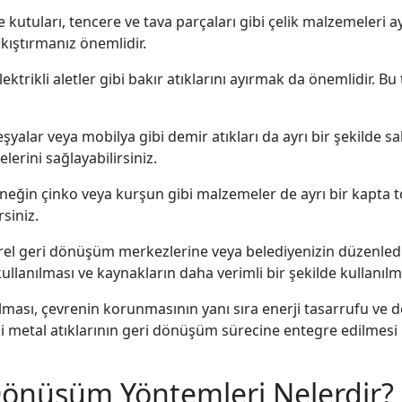
kutuları, tencere ve tava parçaları gibi çelik malzemeleri ayr
ıkıştırmanız önemlidir.
elektrikli aletler gibi bakır atıklarını ayırmak da önemlidir. 
eşyalar veya mobilya gibi demir atıkları da ayrı bir şekilde s
lerini sağlayabilirsiniz.
rneğin çinko veya kurşun gibi malzemeler de ayrı bir kapta to
siniz.
 yerel geri dönüşüm merkezlerine veya belediyenizin düzenl
kullanılması ve kaynakların daha verimli bir şekilde kullanılm
rılması, çevrenin korunmasının yanı sıra enerji tasarrufu ve
deki metal atıklarının geri dönüşüm sürecine entegre edilme
Dönüşüm Yöntemleri Nelerdir?