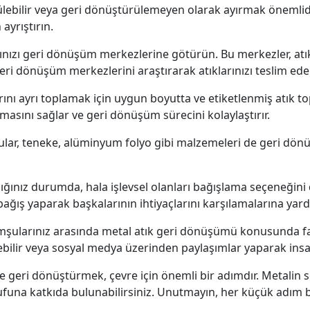
rülebilir veya geri dönüştürülemeyen olarak ayırmak önemlidi
ayrıştırın.
ınızı geri dönüşüm merkezlerine götürün. Bu merkezler, atık
 geri dönüşüm merkezlerini araştırarak atıklarınızı teslim edeb
rını ayrı toplamak için uygun boyutta ve etiketlenmiş atık to
anmasını sağlar ve geri dönüşüm sürecini kolaylaştırır.
ular, teneke, alüminyum folyo gibi malzemeleri de geri dönüş
ğınız durumda, hala işlevsel olanları bağışlama seçeneğini de
ğış yaparak başkalarının ihtiyaçlarını karşılamalarına yardım
omşularınız arasında metal atık geri dönüşümü konusunda fark
ebilir veya sosyal medya üzerinden paylaşımlar yaparak insanl
ilde geri dönüştürmek, çevre için önemli bir adımdır. Metal
funa katkıda bulunabilirsiniz. Unutmayın, her küçük adım bü