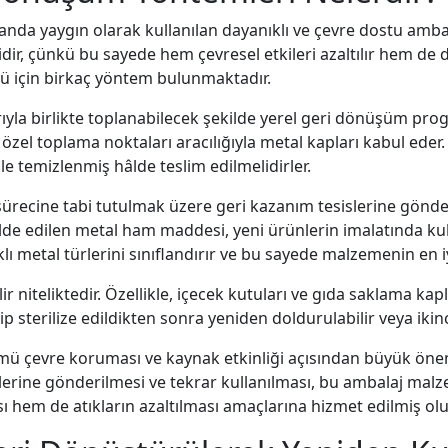
landa yaygın olarak kullanılan dayanıklı ve çevre dostu amba
ir, çünkü bu sayede hem çevresel etkileri azaltılır hem de 
mü için birkaç yöntem bulunmaktadır.
klarıyla birlikte toplanabilecek şekilde yerel geri dönüşüm pro
el toplama noktaları aracılığıyla metal kapları kabul eder. 
le temizlenmiş hâlde teslim edilmelidirler.
ürecine tabi tutulmak üzere geri kazanım tesislerine gönderil
lde edilen metal ham maddesi, yeni ürünlerin imalatında kull
lı metal türlerini sınıflandırır ve bu sayede malzemenin en iy
lir niteliktedir. Özellikle, içecek kutuları ve gıda saklama ka
p sterilize edildikten sonra yeniden doldurulabilir veya ikinc
mü çevre koruması ve kaynak etkinliği açısından büyük önem
slerine gönderilmesi ve tekrar kullanılması, bu ambalaj mal
hem de atıkların azaltılması amaçlarına hizmet edilmiş olu