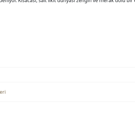
defliyor. Kısacası, salt likit dünyası zengin ve merak dolu b
eri