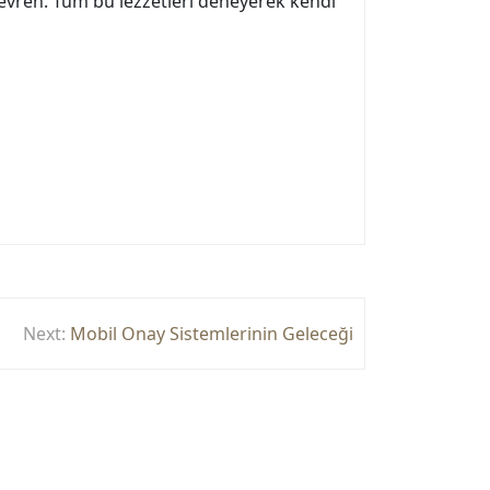
ir evren. Tüm bu lezzetleri deneyerek kendi
Next:
Mobil Onay Sistemlerinin Geleceği