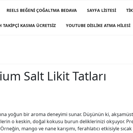
REELS BEĞENI ÇOĞALTMA BEDAVA
SAYFA LISTESI
TI
H TAKIPÇI KASMA ÜCRETSIZ
YOUTUBE DISLIKE ATMA HILESI
m Salt Likit Tatları
ılarına yoğun bir aroma deneyimi sunar. Düşünün ki, akşamüst
rin o keskin, doğal kokusu burun deliklerinizi okşuyor. Premi
 Örneğin, mango ve nane karışımı, ferahlatıcı etkisiyle sıcak