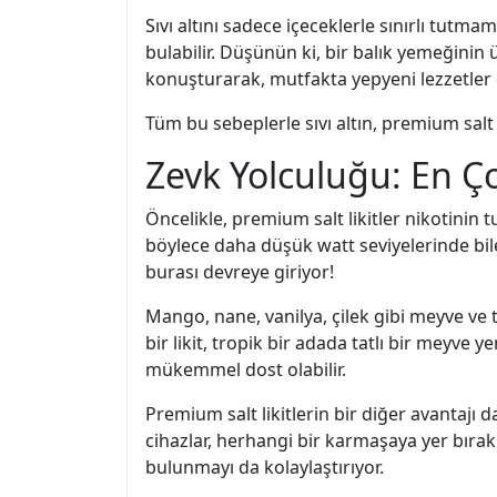
Sıvı altını sadece içeceklerle sınırlı tutm
bulabilir. Düşünün ki, bir balık yemeğinin ü
konuşturarak, mutfakta yepyeni lezzetler o
Tüm bu sebeplerle sıvı altın, premium salt
Zevk Yolculuğu: En Ço
Öncelikle, premium salt likitler nikotinin
böylece daha düşük watt seviyelerinde bile
burası devreye giriyor!
Mango, nane, vanilya, çilek gibi meyve ve t
bir likit, tropik bir adada tatlı bir meyve y
mükemmel dost olabilir.
Premium salt likitlerin bir diğer avantajı d
cihazlar, herhangi bir karmaşaya yer bırakm
bulunmayı da kolaylaştırıyor.