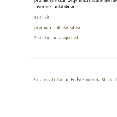
profilleriyle sizin beğeninizi kazanmayı he
favorinizi bulabilirsiniz.
salt likit
premium salt likit sitesi
Posted in:
Uncategorized
Yazı
Previous:
Futbolun En İyi Savunma Stratejil
gezinmesi