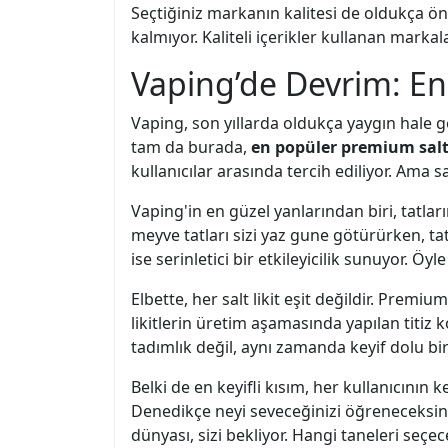
Seçtiğiniz markanın kalitesi de oldukça öne
kalmıyor. Kaliteli içerikler kullanan mark
Vaping’de Devrim: En 
Vaping, son yıllarda oldukça yaygın hale g
tam da burada,
en popüler premium salt l
kullanıcılar arasında tercih ediliyor. Ama s
Vaping'in en güzel yanlarından biri, tatları
meyve tatları sizi yaz gune götürürken, t
ise serinletici bir etkileyicilik sunuyor. 
Elbette, her salt likit eşit değildir. Premi
likitlerin üretim aşamasında yapılan titiz k
tadımlık değil, aynı zamanda keyif dolu b
Belki de en keyifli kısım, her kullanıcını
Denedikçe neyi seveceğinizi öğreneceksin
dünyası, sizi bekliyor. Hangi taneleri seçec