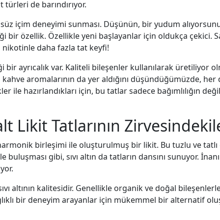
 türleri de barındırıyor.
üzsüz içim deneyimi sunması. Düşünün, bir yudum alıyorsunu
i bir özellik. Özellikle yeni başlayanlar için oldukça çekici. Sa
nikotinle daha fazla tat keyfi!
r ayrıcalık var. Kaliteli bileşenler kullanılarak üretiliyor ol
tta kahve aromalarının da yer aldığını düşündüğümüzde, he
ile hazırlandıkları için, bu tatlar sadece bağımlılığın deği
lt Likit Tatlarının Zirvesindekil
 harmonik birleşimi ile oluşturulmuş bir likit. Bu tuzlu ve tat
ile buluşması gibi, sıvı altın da tatların dansını sunuyor. İn
yor.
ı altının kalitesidir. Genellikle organik ve doğal bileşenlerle
ağlıklı bir deneyim arayanlar için mükemmel bir alternatif ol