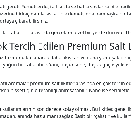
amak gerek. Yemeklerde, tatlılarda ve hatta soslarda bile har
zerine birkaç damla sıvı altın eklemek, ona bambaşka bir tat k
rtaya çıkarabilirsiniz.
 likit tatlarının arasında gerçekten özel bir yerde duruyor.
k Tercih Edilen Premium Salt Li
 tuz formunu kullanarak daha akışkan ve daha yumuşak bir iç
 yoğun bir tat alabilir. Yani, düşünsene; düşük güçle yüksek 
atlı aromalar, premium salt likitler arasında en çok tercih e
erken hissettiğin o ferahlığı anımsatabilir. Nane ise serinletic
a kullanımlarının son derece kolay olması. Bu likitler, genelli
adan, anında haz almanı sağlar. Basit bir “çalıştır ve kullan