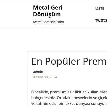
Skip
Metal Geri
to
LISTE
Dönüşüm
content
TWITC
Metal Geri Dönüşüm
En Popüler Premiu
admin
Kasım 30, 2024
Öncelikle, premium salt likitler, kullanıc
bahçedesiniz. Oradaki meyvelerin ve çiçekle
ve tatmin edici bir lezzet dünyası sunuyor.