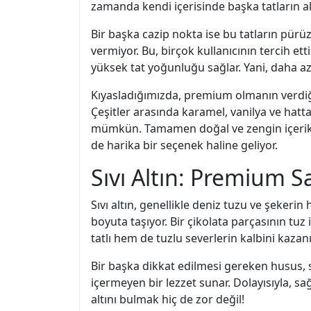
zamanda kendi içerisinde başka tatların alt
Bir başka cazip nokta ise bu tatların pür
vermiyor. Bu, birçok kullanıcının tercih ettiğ
yüksek tat yoğunluğu sağlar. Yani, daha az 
Kıyasladığımızda, premium olmanın verdiği bi
Çeşitler arasında karamel, vanilya ve ha
mümkün. Tamamen doğal ve zengin içerikler 
de harika bir seçenek haline geliyor.
Sıvı Altın: Premium Sa
Sıvı altın, genellikle deniz tuzu ve şekerin
boyuta taşıyor. Bir çikolata parçasının tuz 
tatlı hem de tuzlu severlerin kalbini kazanı
Bir başka dikkat edilmesi gereken husus, sıv
içermeyen bir lezzet sunar. Dolayısıyla, s
altını bulmak hiç de zor değil!