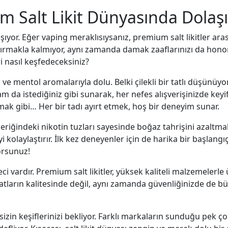
um Salt Likit Dünyasında Dolaş
 taşıyor. Eğer vaping meraklısıysanız, premium salt likitler 
artırmakla kalmıyor, aynı zamanda damak zaaflarınızı da honor ed
ri nasıl keşfedeceksiniz?
lı ve mentol aromalarıyla dolu. Belki çilekli bir tatlı düşünü
rı tam da istediğiniz gibi sunarak, her nefes alışverişinizde ke
mak gibi… Her bir tadı ayırt etmek, hoş bir deneyim sunar.
 içeriğindeki nikotin tuzları sayesinde boğaz tahrişini azaltm
yi kolaylaştırır. İlk kez deneyenler için de harika bir başlang
orsunuz!
 vardır. Premium salt likitler, yüksek kaliteli malzemelerle ür
tatların kalitesinde değil, aynı zamanda güvenliğinizde de büy
k, sizin keşiflerinizi bekliyor. Farklı markaların sunduğu pek 