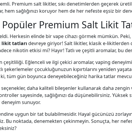
mli. Premium salt likitler, sıkı denetimlerden geçerek üretili
alar, hem sağlığınızı koruyor hem de her nefeste eşsiz bir de
Popüler Premium Salt Likit Tatl
eldi. Herkesin elinde bir vape cihazı görmek mümkün. Peki, 
ikit tatları
devreye giriyor! Salt likitler, klasik e-likitlerden
adece nikotin etkisi mi? Hayır! Tatlı ve çeşitli aromalar, bu de
n çeşitliliği. Eğlenceli ve ilgi çekici aromalar, vaping deneyim
atlı şekerlemeler çocukluğunuzun kıpırtılarını yeniden yaşat
Öyle ki, tüm gün boyunca deneyebileceğiniz harika tatlar mevcu
um seçenekler, daha kaliteli bileşenler kullanarak daha zengin 
ontroller sayesinde, sağlığınızı da düşünebilirsiniz. Yüksek s
ir deneyim sunuyor.
n kendine uygun bir tat bulabilmesidir. Hayal gücünüzü zorlay
iz. Bu noktada, denemekten çekinmeyin. Sonuçta, her nefest
eksiniz?