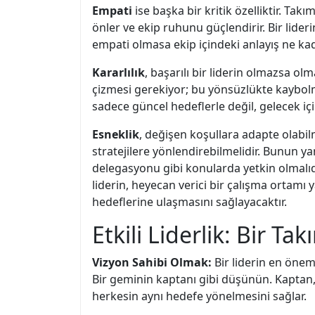
Empati
ise başka bir kritik özelliktir. Tak
önler ve ekip ruhunu güçlendirir. Bir lideri
empati olmasa ekip içindeki anlayış ne kad
Kararlılık
, başarılı bir liderin olmazsa o
çizmesi gerekiyor; bu yönsüzlükte kaybolma
sadece güncel hedeflerle değil, gelecek için
Esneklik
, değişen koşullara adapte olabilme
stratejilere yönlendirebilmelidir. Bunun ya
delegasyonu gibi konularda yetkin olmalıd
liderin, heyecan verici bir çalışma ortamı y
hedeflerine ulaşmasını sağlayacaktır.
Etkili Liderlik: Bir T
Vizyon Sahibi Olmak:
Bir liderin en önem
Bir geminin kaptanı gibi düşünün. Kaptan,
herkesin aynı hedefe yönelmesini sağlar.