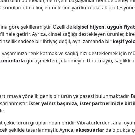
 dolu olan bu mekan, hem yeni başlayanlar hem de deneyimli ku
ğlık konularında bilinçlenmelerine yardımcı olacak profesyo
arına göre şekillenmiştir. Özellikle
kişisel hijyen
,
uygun fiyat
li hale getirir. Ayrıca, cinsel sağlığı destekleyen ürünler, b
insellik sadece bir ihtiyaç değil, aynı zamanda bir
keşif yol
el yaşamınıza renk katmak ve sağlığınızı desteklemek için m
uzmanlarla
görüşmekten çekinmeyin. Unutmayın, sağlıklı bi
 artırmaya yönelik geniş bir ürün yelpazesi bulunmaktadır. Bu
asarlanmıştır.
İster yalnız başınıza, ister partnerinizle birl
ir.
t çekici ürün gruplarından biridir. Vibratörlerden, anal oy
ecek şekilde tasarlanmıştır. Ayrıca,
aksesuarlar
da oldukça çe