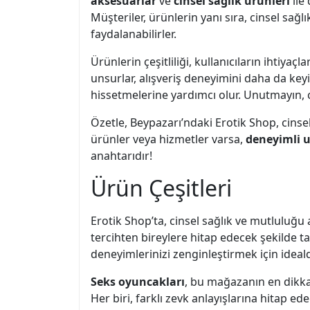
aksesuarlar
ve
cinsel sağlık ürünleri
ile
Müşteriler, ürünlerin yanı sıra, cinsel sa
faydalanabilirler.
Ürünlerin çeşitliliği, kullanıcıların ihtiyaçl
unsurlar, alışveriş deneyimini daha da keyif
hissetmelerine yardımcı olur. Unutmayın, c
Özetle, Beypazarı’ndaki Erotik Shop, cins
ürünler veya hizmetler varsa,
deneyimli 
anahtarıdır!
Ürün Çeşitleri
Erotik Shop’ta, cinsel sağlık ve mutluluğu
tercihten bireylere hitap edecek şekilde t
deneyimlerinizi zenginleştirmek için ideald
Seks oyuncakları
, bu mağazanın en dikka
Her biri, farklı zevk anlayışlarına hitap ed