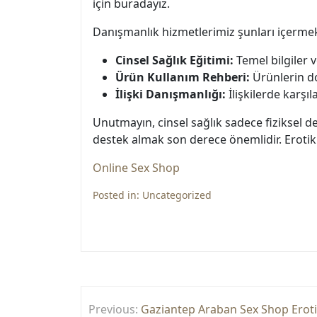
için buradayız.
Danışmanlık hizmetlerimiz şunları içermek
Cinsel Sağlık Eğitimi:
Temel bilgiler v
Ürün Kullanım Rehberi:
Ürünlerin do
İlişki Danışmanlığı:
İlişkilerde karşıl
Unutmayın, cinsel sağlık sadece fiziksel de
destek almak son derece önemlidir. Eroti
Online Sex Shop
Posted in:
Uncategorized
Yazı
Previous:
Gaziantep Araban Sex Shop Erot