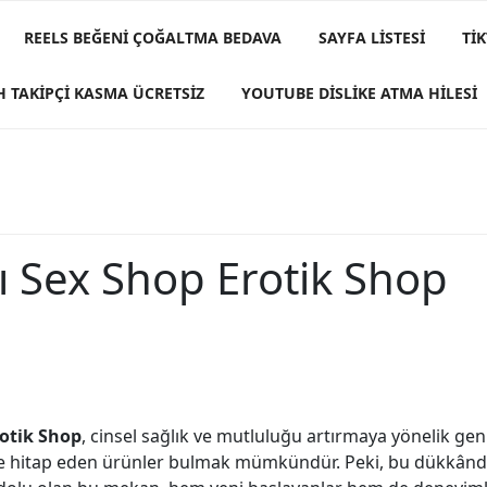
REELS BEĞENI ÇOĞALTMA BEDAVA
SAYFA LISTESI
TI
H TAKIPÇI KASMA ÜCRETSIZ
YOUTUBE DISLIKE ATMA HILESI
 Sex Shop Erotik Shop
otik Shop
, cinsel sağlık ve mutluluğu artırmaya yönelik ge
lere hitap eden ürünler bulmak mümkündür. Peki, bu dükkând