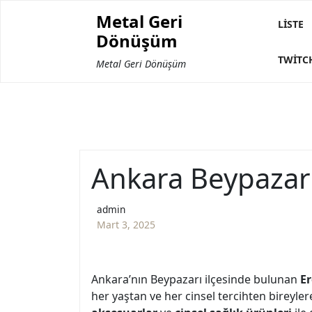
Skip
Metal Geri
to
LISTE
Dönüşüm
content
TWITC
Metal Geri Dönüşüm
Ankara Beypazarı
admin
Mart 3, 2025
Ankara’nın Beypazarı ilçesinde bulunan
Er
her yaştan ve her cinsel tercihten birey