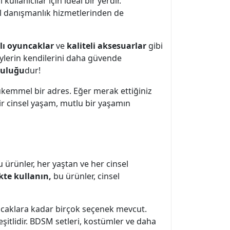
llanıcılar için ideal bir yerdir.
nel danışmanlık hizmetlerinden de
lı oyuncaklar
ve
kaliteli aksesuarlar
gibi
ireylerin kendilerini daha güvende
culuğu
dur!
ükemmel bir adres. Eğer merak ettiğiniz
r cinsel yaşam, mutlu bir yaşamın
 ürünler, her yaştan ve her cinsel
ikte kullanın,
bu ürünler, cinsel
uncaklara kadar birçok seçenek mevcut.
şitlidir. BDSM setleri, kostümler ve daha