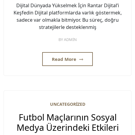
Dijital Dünyada Yükselmek İçin Rantar Dijital’i
Keşfedin Dijital platformlarda varlık göstermek,
sadece var olmakla bitmiyor. Bu süreç, doğru
stratejilerle desteklenmiş
BY
ADMIN
Read More
UNCATEGORIZED
Futbol Maçlarının Sosyal
Medya Üzerindeki Etkileri