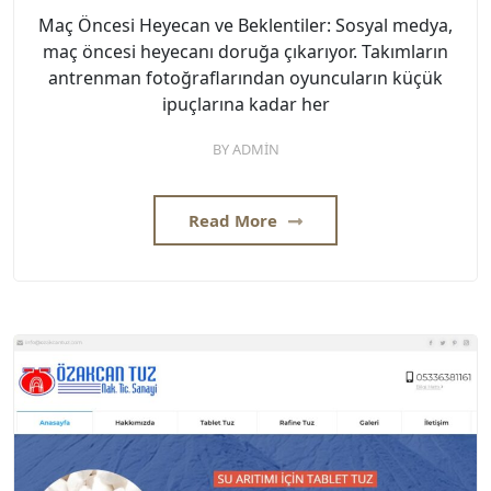
Maç Öncesi Heyecan ve Beklentiler: Sosyal medya,
maç öncesi heyecanı doruğa çıkarıyor. Takımların
antrenman fotoğraflarından oyuncuların küçük
ipuçlarına kadar her
BY
ADMIN
Read More