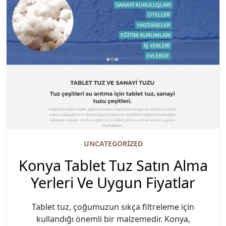
UNCATEGORIZED
Konya Tablet Tuz Satın Alma
Yerleri Ve Uygun Fiyatlar
Tablet tuz, çoğumuzun sıkça filtreleme için
kullandığı önemli bir malzemedir. Konya,