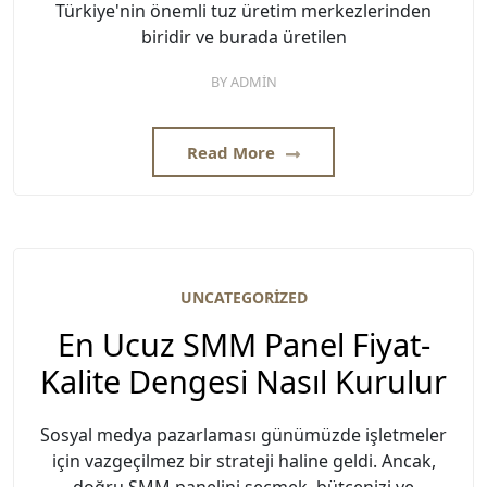
Türkiye'nin önemli tuz üretim merkezlerinden
biridir ve burada üretilen
BY
ADMIN
Read More
UNCATEGORIZED
En Ucuz SMM Panel Fiyat-
Kalite Dengesi Nasıl Kurulur
Sosyal medya pazarlaması günümüzde işletmeler
için vazgeçilmez bir strateji haline geldi. Ancak,
doğru SMM panelini seçmek, bütçenizi ve