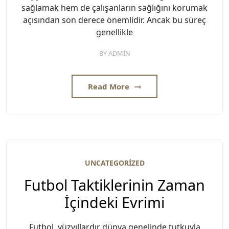
sağlamak hem de çalışanların sağlığını korumak
açısından son derece önemlidir. Ancak bu süreç
genellikle
BY
ADMIN
Read More
UNCATEGORIZED
Futbol Taktiklerinin Zaman
İçindeki Evrimi
Futbol, yüzyıllardır dünya genelinde tutkuyla