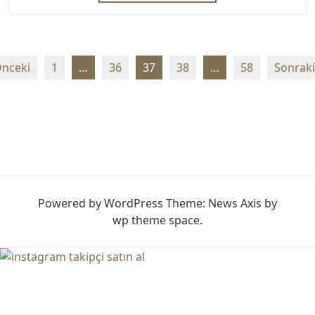
Yazı
nceki
1
…
36
37
38
…
58
Sonraki
sayfalaması
Powered by WordPress
Theme: News Axis by
wp theme space
.