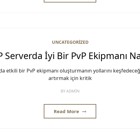
UNCATEGORIZED
 Serverda İyi Bir PvP Ekipmanı Na
tkili bir PvP ekipmanı oluşturmanın yollarını keşfedeceğiz
artırmak için kritik
BY
ADMIN
Read More