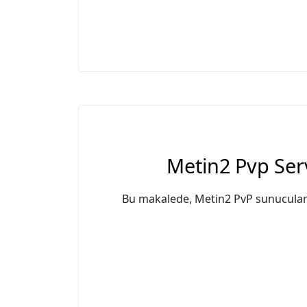
Metin2 Pvp Serv
Bu makalede, Metin2 PvP sunucularınd