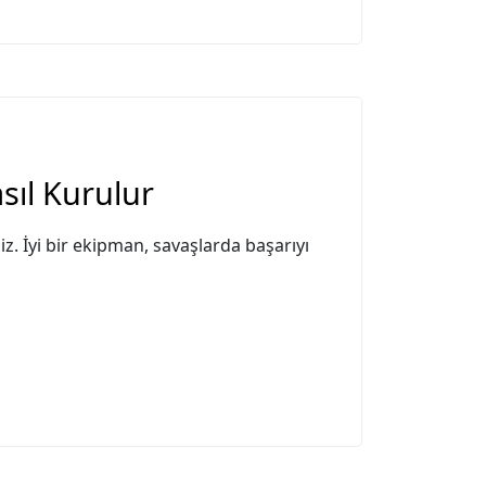
sıl Kurulur
. İyi bir ekipman, savaşlarda başarıyı