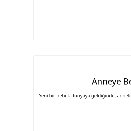
Anneye Be
Yeni bir bebek dünyaya geldiğinde, anneler