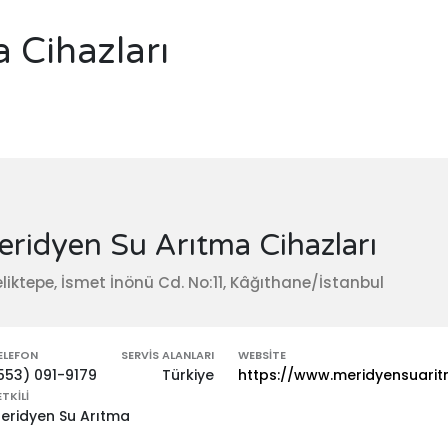
 Cihazları
ridyen Su Arıtma Cihazları
liktepe, İsmet İnönü Cd. No:11, Kâğıthane/İstanbul
ELEFON
SERVIS ALANLARI
WEBSITE
553) 091-9179
Türkiye
https://www.meridyensuari
ETKILI
eridyen Su Arıtma