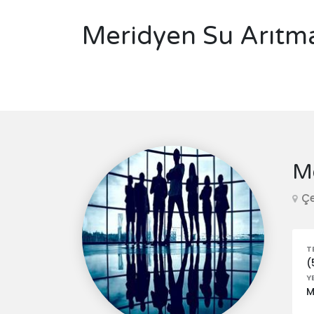
Meridyen Su Arıtma
Me
Çe
T
(
Y
M