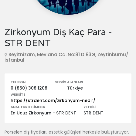
Zirkonyum Diş Kaç Para -
STR DENT
Seyitnizam, Mevlana Cd. No:81 D:83G, Zeytinburnu/
İstanbul
TELEFON
SERVIS ALANLARI
0 (850) 308 1208
Türkiye
WEBSITE
https://strdent.com/zirkonyum-nedir/
ANAHTAR KELIMELER
YETKILI
En Ucuz Zirkonyum - STR DENT
STR DENT
Porselen diş fiyatları, estetik gülüşleri herkesle buluşturuyor.